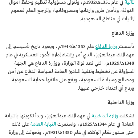
المالية
في عام 1351هـ/1932م، وتتولى مسؤولية تنظيم وحفظ أموال
الدولة، وتأمين طرق وارداتها ومصروفاتها، والمرجع العام لعموم
الماليات في مناطق السعودية.
وزارة الدفاع
تأسست
وزارة الدفاع
عام 1363هـ/1943م، ويعود تاريخ تأسيسها إلى
عهد الملك عبدالعزيز، الذي أمر بإنشاء إدارة الأمور العسكرية في عام
1348هـ/1929م، التي تعد نواة الوزارة، ووزارة الدفاع هي الجهة
المسؤولة عن تخطيط وتنفيذ المبادئ العامة لسياسة الدفاع عن أمن
ومصالح وسيادة السعودية، ويقع على عاتقها حماية السعودية
وردع أي اعتداء خارجي عليها.
وزارة الداخلية
تشكلت
وزارة الداخلية
في عهد الملك عبدالعزيز، وبدأ تكوينها بالنيابة
العامة في عام 1344هـ/1925م، واستمرت
النيابة العامة
على ذلك
حتى صدور نظام الوكلاء في عام 1350هـ/1931م، وتحولت إلى وزارة