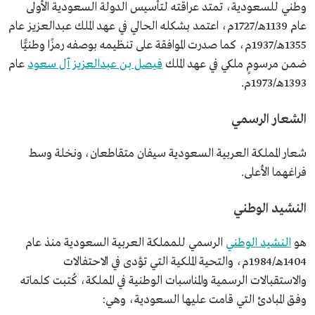
وطني للسعودية، تمتد عراقته لتأسيس الدولة السعودية الأولى
عام 1139هـ/1727م، اعتمد بشكله الحالي في عهد الملك عبدالعزيز عام
1355هـ/1937م، كما صدرت الموافقة على تنظيمه بوصفه رمزًا وطنيًّا
ضمن مرسومٍ ملكي في عهد الملك
فيصل بن عبدالعزيز آل سعود
عام
1393هـ/1973م.
الشعار الرسمي
شعار المملكة العربية السعودية سيفان متقاطعان، ونخلة وسط
فراغهما الأعلى.
النشيد الوطني
هو
النشيد الوطني
الرسمي للمملكة العربية السعودية منذ عام
1404هـ/1984م، والتحية الملكية التي تؤدى في الاحتفالات
والاستقبالات الرسمية والمناسبات الوطنية في المملكة، كُتبت كلماته
وفق المبادئ التي قامت عليها السعودية، وهي: