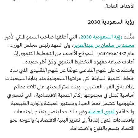
الأهداف العامة.
رؤية السعودية 2030
مثَّلت
رؤية السعودية 2030
، التي أطلقها صاحب السمو الملكي الأمير
محمد بن سلمان بن عبدالعزيز
، ولي العهد رئيس مجلس الوزراء،
عام 1437هـ/2016م، النموذج الأحدث من التخطيط التنموي إذ
أعادت صياغة مفهوم التخطيط التنموي وفق أطر جديدة،
واستندت على المنهج التفاعلي عوضًا عن المنهج التقليدي الذي ساد
خطط التنمية السابقة التي عرفتها السعودية منذ بداية السبعينات
الميلادية في القرن العشرين، وبنت استراتيجيتها على ثلاث دعائم
أساسية تمثل في مجموعها ركائز التنمية الاقتصادية، التي تتسع في
مفهومها لتشمل نمط الحياة ومستوى المعيشة والموارد الطبيعية
والطاقة و
القوى العاملة
وغير ذلك مما يتصل بتقدم المجتمعات
واقتصادات الدول إضافةً إلى تعزيز البنية الاقتصادية والتوجه نحو
اقتصاد يتسم بالتنوع والاستدامة.