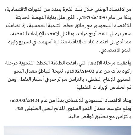
مر الاقتصاد الوطني خلال تلك الفترة بعدد من الدورات الاقتصادية،
بدءًا من عام 1390هـ/1970م، الذي مثل بداية النهضة الحديثة
للاقتصاد السعودي مع إطلاق خطط التنمية الخمسية، إذ تضاعف
سعر برميل النفط أربع مرات، وبالتالي ارتفعت الإيرادات النفطية،
مما أدى إلى اعتماد زيادات إنفاقية متتالية أسهمت في تسريع وتيرة
النمو الاقتصادي.
وأعقبت مرحلة الازدهار التي رافقت انطلاقة الخطط التنموية مرحلة
ركود بدأت من عام 1402هـ/1982م، نتيجة لتباطؤ معدل النمو
السنوي للإنتاج النفطي، بالتزامن مع تراجع في أسعار النفط، ومن
ثم انخفاض الإيرادات النفطية.
وعاد الاقتصاد السعودي للانتعاش بدءًا من عام 1424هـ/2003م،
وبلغ متوسط معدل النمو السنوي للناتج المحلي الحقيقي 5%،
بالتزامن مع تحقيق فوائض مالية.