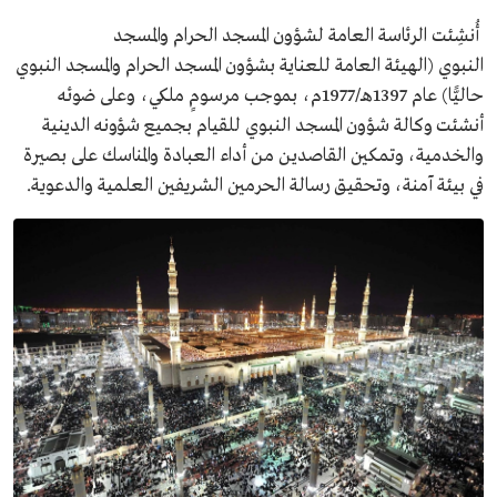
أُنشِئت الرئاسة العامة لشؤون المسجد الحرام والمسجد
النبوي (الهيئة العامة للعناية بشؤون المسجد الحرام والمسجد النبوي
حاليًّا) عام 1397هـ/1977م، بموجب مرسومٍ ملكي، وعلى ضوئه
أنشئت وكالة شؤون المسجد النبوي للقيام بجميع شؤونه الدينية
والخدمية، وتمكين القاصدين من أداء العبادة والمناسك على بصيرة
في بيئة آمنة، وتحقيق رسالة الحرمين الشريفين العلمية والدعوية.