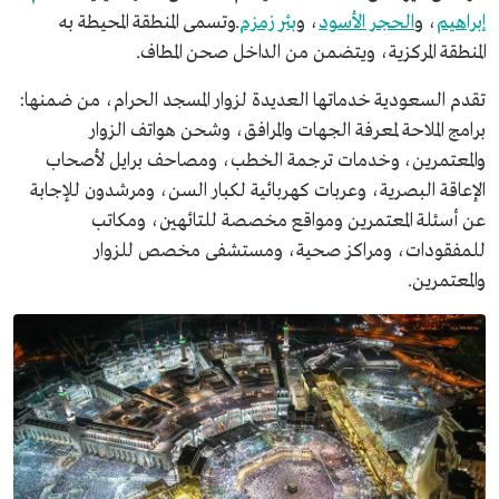
إبراهيم
، و
الحجر الأسود
، و
بئر زمزم
.وتسمى المنطقة المحيطة به
المنطقة المركزية، ويتضمن من الداخل صحن المطاف.
تقدم السعودية خدماتها العديدة لزوار المسجد الحرام، من ضمنها:
برامج الملاحة لمعرفة الجهات والمرافق، وشحن هواتف الزوار
والمعتمرين، وخدمات ترجمة الخطب، ومصاحف برايل لأصحاب
الإعاقة البصرية، وعربات كهربائية لكبار السن، ومرشدون للإجابة
عن أسئلة المعتمرين ومواقع مخصصة للتائهين، ومكاتب
للمفقودات، ومراكز صحية، ومستشفى مخصص للزوار
والمعتمرين.