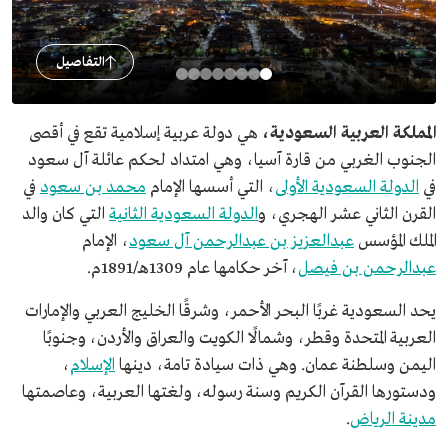
التفاصيل
المملكة العربية السعودية،
هي دولة عربية إسلامية تقع في أقصى
الجنوب الغربي من قارة آسيا، وهي امتداد لحكم عائلة آل سعود
في
الدولة السعودية الأولى
، التي أسسها الإمام
محمد بن سعود
في
القرن الثاني عشر الهجري، و
الدولة السعودية الثانية
التي كان والد
الملك المؤسس
عبدالعزيز بن عبدالرحمن آل سعود
، الإمام
عبدالرحمن بن فيصل
، آخر حكامها عام 1309هـ/1891م.
يحد السعودية غربًا البحر الأحمر، وشرقًا الخليج العربي والإمارات
العربية المتحدة وقطر، وشمالًا الكويت والعراق والأردن، وجنوبًا
اليمن وسلطنة عمان. وهي ذات سيادة تامة، دينها
الإسلام
،
ودستورها القرآن الكريم وسنة رسوله، ولغتها العربية، وعاصمتها
مدينة الرياض
.