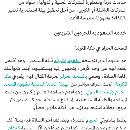
خدمات مرنة ومتطورة للشركات المحلية والدولية، سواء من
الشركات الناشئة أو الكبرى، من أجل تحقيق بيئة استثمارية تتميز
بالكفاءة وسهولة ممارسة الأعمال.
خدمة السعودية للحرمين الشريفين
المسجد الحرام في مكة المكرمة
هو المسجد الذي تتوسطه
الكعبة المشرفة
قبلة المسلمين، وهو أقدس
بقعة لهم على وجه الأرض، يتجهون إليه ويستقبلونه أينما كانوا عند
إقامة الصلاة، وسمي
بالمسجد الحرام
لحرمة القتال فيه، يقع في
مكة
المكرمة
، تحت إشراف مباشر من
الهيئة العامة للعناية بشؤون المسجد
الحرام والمسجد النبوي
، وهو أقدم مساجد العالم وأكبرها من حيث
المساحة والطاقة الاستيعابية، إذ تبلغ مساحته نحو 1.5 مليون متر
مربع، بطاقة استيعابية تزيد على ثلاثة ملايين مصلٍّ.
يرتبط بشعيرتي
الحج
والعمرة، ويُضاعف أجر الصلاة فيه بمئة ألف
مرة عن غيره من المساجد، كما يضم عددًا من الآثار الدينية
كمقام