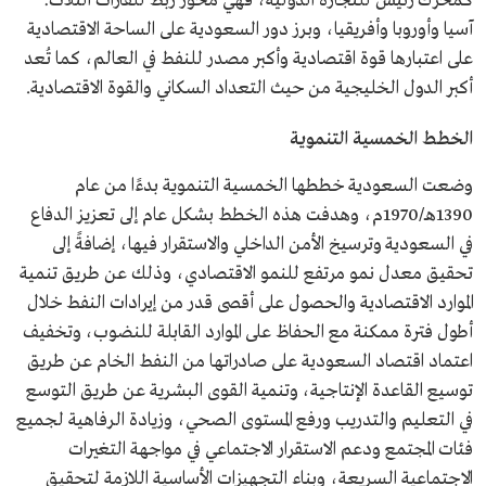
كمحرك رئيس للتجارة الدولية، فهي محور ربط للقارات الثلاث:
آسيا وأوروبا وأفريقيا، وبرز دور السعودية على الساحة الاقتصادية
على اعتبارها قوة اقتصادية وأكبر مصدر للنفط في العالم، كما تُعد
أكبر الدول الخليجية من حيث التعداد السكاني والقوة الاقتصادية.
الخطط الخمسية التنموية
وضعت السعودية خططها الخمسية التنموية بدءًا من عام
1390هـ/1970م، وهدفت هذه الخطط بشكل عام إلى تعزيز الدفاع
في السعودية وترسيخ الأمن الداخلي والاستقرار فيها، إضافةً إلى
تحقيق معدل نمو مرتفع للنمو الاقتصادي، وذلك عن طريق تنمية
الموارد الاقتصادية والحصول على أقصى قدر من إيرادات النفط خلال
أطول فترة ممكنة مع الحفاظ على الموارد القابلة للنضوب، وتخفيف
اعتماد اقتصاد السعودية على صادراتها من النفط الخام عن طريق
توسيع القاعدة الإنتاجية، وتنمية القوى البشرية عن طريق التوسع
في التعليم والتدريب ورفع المستوى الصحي، وزيادة الرفاهية لجميع
فئات المجتمع ودعم الاستقرار الاجتماعي في مواجهة التغيرات
الاجتماعية السريعة، وبناء التجهيزات الأساسية اللازمة لتحقيق