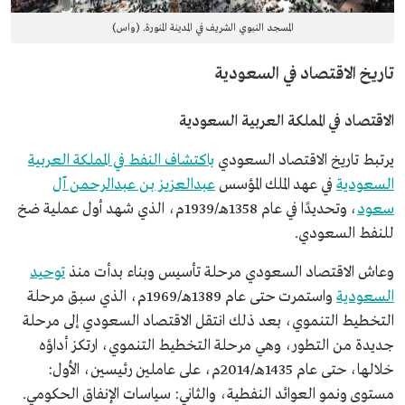
المسجد النبوي الشريف في المدينة المنورة. (واس)
تاريخ الاقتصاد في السعودية
الاقتصاد في المملكة العربية السعودية
يرتبط تاريخ الاقتصاد السعودي
باكتشاف النفط في المملكة العربية
السعودية
في عهد الملك المؤسس
عبدالعزيز بن عبدالرحمن آل
سعود
، وتحديدًا في عام 1358هـ/1939م، الذي شهد أول عملية ضخ
للنفط السعودي.
وعاش الاقتصاد السعودي مرحلة تأسيس وبناء بدأت منذ
توحيد
السعودية
واستمرت حتى عام 1389هـ/1969م، الذي سبق مرحلة
التخطيط التنموي، بعد ذلك انتقل الاقتصاد السعودي إلى مرحلة
جديدة من التطور، وهي مرحلة التخطيط التنموي، ارتكز أداؤه
خلالها، حتى عام 1435هـ/2014م، على عاملين رئيسين، الأول:
مستوى ونمو العوائد النفطية، والثاني: سياسات الإنفاق الحكومي.