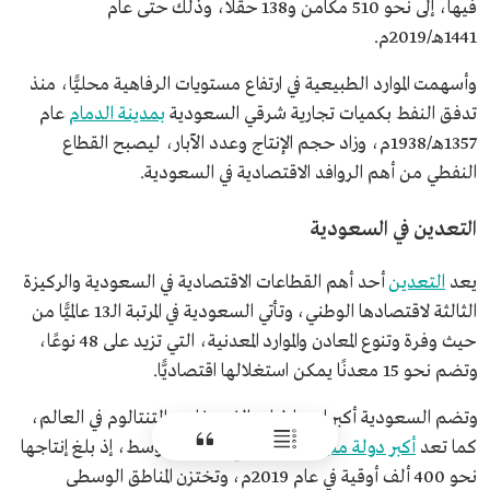
فيها، إلى نحو 510 مكامن و138 حقلًا، وذلك حتى عام
1441هـ/2019م.
وأسهمت الموارد الطبيعية في ارتفاع مستويات الرفاهية محليًّا، منذ
تدفق النفط بكميات تجارية شرقي السعودية
بمدينة الدمام
عام
1357هـ/1938م، وزاد حجم الإنتاج وعدد الآبار، ليصبح القطاع
النفطي من أهم الروافد الاقتصادية في السعودية.
التعدين في السعودية
يعد
التعدين
أحد أهم القطاعات الاقتصادية في السعودية والركيزة
الثالثة لاقتصادها الوطني، وتأتي السعودية في المرتبة الـ13 عالميًّا من
حيث وفرة وتنوع المعادن والموارد المعدنية، التي تزيد على 48 نوعًا،
وتضم نحو 15 معدنًا يمكن استغلالها اقتصاديًّا.
وتضم السعودية أكبر احتياطيات الفوسفات والتنتالوم في العالم،
كما تعد
أكبر دولة منتِجة للذهب
في الشرق الأوسط، إذ بلغ إنتاجها
نحو 400 ألف أوقية في عام 2019م، وتختزن المناطق الوسطى