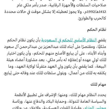
صلاحيات السلطات والأجهزة الرقابية، صدر بأمر ملكي عام
1412هـ/1992م، ولا يجوز تعطيله إلا بشكل موقت في حالات محددة
كالحرب والطوارئ.
نظام الحكم
يقضي
النظام الأساسي للحكم في السعودية
بأن يكون نظام الحكم
ملكيًّا، ومقتصرًا على أبناء الملك عبدالعزيز بن عبدالرحمن آل سعود
وأبناء الأبناء، على أن يبايع الأصلح منهم للحكم، وأن يكون اختيار
الملك لولي عهده أو إعفاؤه له بأمر ملكي، بعد مشاورة أعضاء هيئة
البيعة، كما يقضي بأن يكون ولي العهد متفرغًا لولاية العهد، وما
يكلفه به الملك من أعمال، ويتولى سلطات الملك عند وفاته حتى يُبايع.
مهام الملك
يحدد النظام مهام الملك، ومنها: الإشراف على تطبيق الأنظمة
والسياسة العامة للدولة، وحماية البلاد والدفاع عنها، ورئاسة
مجلس الوزراء
، وقيادة القوات العسكرية، والإعلان عن حالات