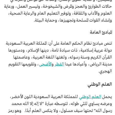
حالات الطوارئ والعجز والمرض والشيخوخة، وتيسير العمل، ورعاية
العلوم والآداب والثقافة، وتوفير التعليم العام والرعاية الصحية،
وإنشاء القوات المسلحة وتجهيزها، وحماية البيئة.
المبادئ العامة
تنص مبادئ نظام الحكم العامة على أن: المملكة العربية السعودية
دولة عربية إسلامية، ذات سيادة تامة، دينها الإسلام، ودستورها
القرآن الكريم وسنة رسوله، ولغتها اللغة العربية، وعاصمتها
مدينة الرياض، وأعيادها عيدا
الفطر
و
الأضحى
، وتقويمها التقويم
الهجري.
العلم الوطني
يحمل
العلم الوطني
للمملكة العربية السعودية اللون الأخضر،
وعرضه يساوي ثلثي طوله، تتوسطه عبارة "لا إله إلا الله محمد
رسول الله" تحتها سيف مسلول، ولا ينكس العلم أبدًا. وهو رمز