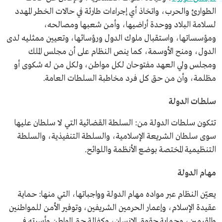
الطوارئ والحرب، واتخاذ أي إجراءات طارئة في حالات الخطر المهدد
لسلامة البلاد ووحدة أراضيها، وأمن شعبها ومصالحه،
ومؤسساتها، واستقبال ملوك الدول ورؤسائها، وتعيين ممثليه لدى
الدول، ومنح الأوسمة، كما ينص النظام على أن مجلس الملك
ومجلس ولي العهد مفتوحان لكل مواطن، ولكل من له شكوى أو
مظلمة، وأن من حق كل فرد مخاطبة السلطات العامة.
سلطات الدولة
تتكون سلطات الدولة من: السلطة القضائية التي لا سلطان عليها
سوى سلطان الشريعة الإسلامية، والسلطة التنفيذية، والسلطة
التنظيمية المختصة بوضع الأنظمة واللوائح.
مهام الدولة
يعيّن النظام عبر مواده مهام الدولة وواجباتها، التي منها: حماية
عقيدة الإسلام، وإعمار الحرمين الشريفين، وتوفير الأمن للمواطنين
والمقيمين، وحماية حقوق الإنسان، وكفالة حق المواطن وأسرته في