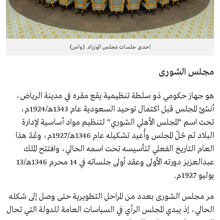
إحدى جلسات مجلس الوزراء. (واس)
مجلس الشورى
هو جهاز حكومي ذو سلطة تنظيمية يقع مقره في مدينة الرياض،
أنشئ المجلس قبل اكتمال توحيد السعودية عام 1343هـ/1924م،
تحت اسم "المجلس الأهلي الشوري" لتنظيم مواد أساسية لإدارة
البلاد ثم حُلّ المجلس وأُعيد تشكيله عام 1346هـ/1927م، وعُدّ هذا
العام التاريخ الفعلي لتأسيسه تحت اسمه الحالي، وافتتح الملك
عبدالعزيز دورته الأولى وعقد أولى جلساته في 14 محرم 1346هـ/13
يوليو 1927م.
مر مجلس الشورى بعدد من المراحل التطويرية حتى وصل إلى شكله
الحالي، إذ يبدي المجلس الرأي في السياسات العامة للدولة التي تحال