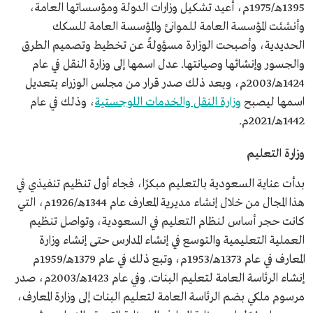
1395هـ/1975م، أُعيد تشكيل وزارات الدولة ومؤسساتها العامة،
وأنشئت المؤسسة العامة للموانئ والمؤسسة العامة للسكك
الحديدية، وأصبحت الوزارة مسؤولةً عن تخطيط وتصميم الطرق
والجسور وإنشائها وصيانتها. عدل اسمها إلى وزارة النقل في عام
1424هـ/2003م، وبعد ذلك صدر قرار من مجلس الوزراء بتعديل
اسمها ليصبح
وزارة النقل والخدمات اللوجستية
، وذلك في عام
1442هـ/2021م.
وزارة التعليم
بدأت عناية السعودية بالتعليم مبكرًا، فجاء أول تنظيم تنفيذي في
هذا المجال من خلال إنشاء مديرية المعارف عام 1344هـ/1926م، التي
كانت حجر أساس لنظام التعليم في السعودية، وتواصل تنظيم
العملية التعليمية والتوسع في إنشاء المدارس حتى إنشاء وزارة
المعارف في عام 1373هـ/1953م، وتبع ذلك في عام 1379هـ/1959م
إنشاء الرئاسة العامة لتعليم البنات. وفي عام 1423هـ/2003م، صدر
مرسوم ملكي بضم الرئاسة العامة لتعليم البنات إلى وزارة المعارف،