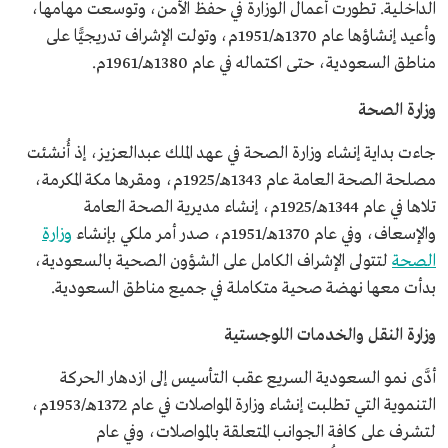
الداخلية. تطورت أعمال الوزارة في حفظ الأمن، وتوسعت مهامها،
وأعيد إنشاؤها عام 1370هـ/1951م، وتولت الإشراف تدريجيًّا على
مناطق السعودية، حتى اكتماله في عام 1380هـ/1961م.
وزارة الصحة
جاءت بداية إنشاء وزارة الصحة في عهد الملك عبدالعزيز، إذ أُنشئت
مصلحة الصحة العامة عام 1343هـ/1925م، ومقرها مكة المكرمة،
تلاها في عام 1344هـ/1925م، إنشاء مديرية الصحة العامة
والإسعاف، وفي عام 1370هـ/1951م، صدر أمر ملكي بإنشاء
وزارة
الصحة
لتتولى الإشراف الكامل على الشؤون الصحية بالسعودية،
بدأت معها نهضة صحية متكاملة في جميع مناطق السعودية.​
وزارة النقل والخدمات اللوجستية
أدَّى نمو السعودية السريع عقب التأسيس إلى ازدهار الحركة
التنموية التي تطلبت إنشاء وزارة المواصلات في عام 1372هـ/1953م،
لتشرف على كافة الجوانب المتعلقة بالمواصلات، وفي عام