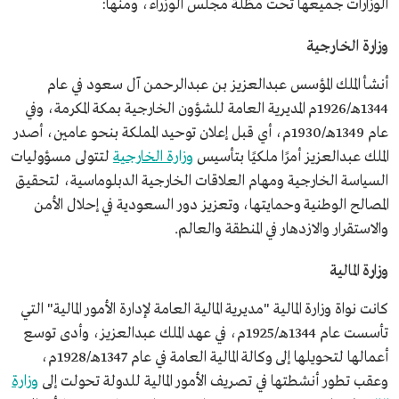
الوزارات جميعها تحت مظلة مجلس الوزراء، ومنها:
وزارة الخارجية
أنشأ الملك المؤسس عبدالعزيز بن عبدالرحمن آل سعود في عام
1344هـ/1926م المديرية العامة للشؤون الخارجية بمكة المكرمة، وفي
عام 1349هـ/1930م، أي قبل إعلان توحيد المملكة بنحو عامين، أصدر
الملك عبدالعزيز أمرًا ملكيًا بتأسيس
وزارة الخارجية
لتتولى مسؤوليات
السياسة الخارجية ومهام العلاقات الخارجية الدبلوماسية، لتحقيق
المصالح الوطنية وحمايتها، وتعزيز دور السعودية في إحلال الأمن
والاستقرار والازدهار في المنطقة والعالم.
وزارة المالية
​​كانت نواة وزارة المالية "مديرية المالية العامة لإدارة الأمور المالية" التي
تأسست عام 1344هـ/1925م، في عهد الملك عبدالعزيز، وأدى توسع
أعمالها لتحويلها إلى وكالة المالية العامة في عام 1347هـ/1928م،
وعقب تطور أنشطتها في تصريف الأمور المالية للدولة تحولت إلى
وزارة