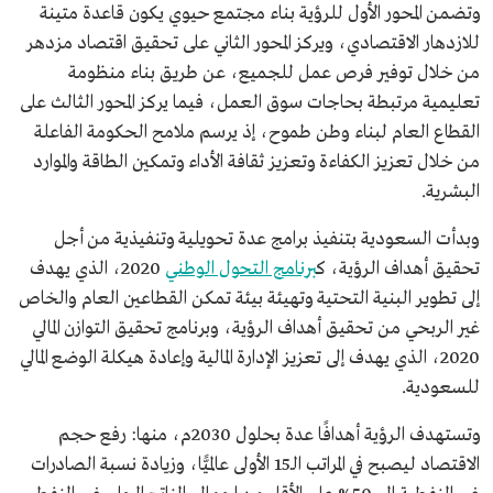
وتضمن المحور الأول للرؤية بناء مجتمع حيوي يكون قاعدة متينة
للازدهار الاقتصادي، ويركز المحور الثاني على تحقيق اقتصاد مزدهر
من خلال توفير فرص عمل للجميع، عن طريق بناء منظومة
تعليمية مرتبطة بحاجات سوق العمل، فيما يركز المحور الثالث على
القطاع العام لبناء وطن طموح، إذ يرسم ملامح الحكومة الفاعلة
من خلال تعزيز الكفاءة وتعزيز ثقافة الأداء وتمكين الطاقة والموارد
البشرية.
وبدأت السعودية بتنفيذ برامج عدة تحويلية وتنفيذية من أجل
تحقيق أهداف الرؤية، ك
برنامج التحول الوطني
2020، الذي يهدف
إلى تطوير البنية التحتية وتهيئة بيئة تمكن القطاعين العام والخاص
غير الربحي من تحقيق أهداف الرؤية، وبرنامج تحقيق التوازن المالي
2020، الذي يهدف إلى تعزيز الإدارة المالية وإعادة هيكلة الوضع المالي
للسعودية.
وتستهدف الرؤية أهدافًا عدة بحلول 2030م، منها: رفع حجم
الاقتصاد ليصبح في المراتب الـ15 الأولى عالميًّا، وزيادة نسبة الصادرات