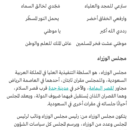
سارعي للمجد والعلياء مَجّدي لخالق السماء
وارفعي الخفاق أخضر يحمل النور المسطّر
رددي الله أكبر يا موطني
موطني عشت فخر المسلمين عاش الملك للعلم والوطن
مجلس الوزراء
مجلس الوزراء، هو السلطة التنفيذية العليا في المملكة العربية
السعودية، وللمجلس مقران ثابتان، أحدهما في العاصمة الرياض
مجاور
لقصر اليمامة
، والآخر في
مدينة جدة
قرب قصر السلام،
وهما القصران اللذان يُستقبل فيهما ضيوف الدولة، ويعقد المجلس
أحيانًا جلساته في مقرات أخرى في السعودية.
يتكون مجلس الوزراء من: رئيس مجلس الوزراء ونائب لرئيس
المجلس وعدد من الوزراء، ويرسم المجلس كل سياسات الشؤون