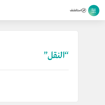
استكشف
“النقل”