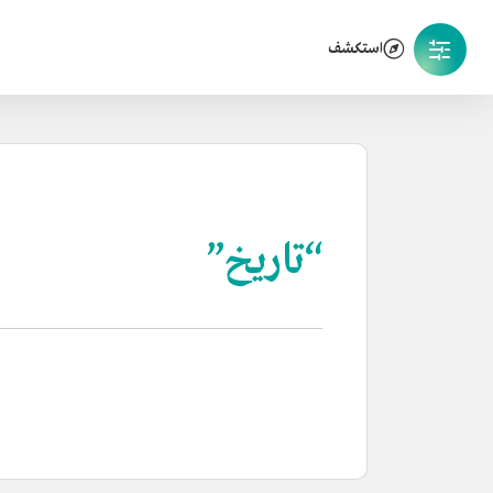
استكشف
“تاريخ”