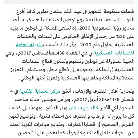
شملت منظومة التطوير في عهد الملك سلمان تطوير كافة أفرع
القوات المسلحة، بدءًا بمشروع توطين الصناعات العسكرية، أحد
محاور رؤية السعودية 2030، إذ تسعى المملكة إلى توطين ما يزيد
على 50% من إجمالي الإنفاق الحكومي على المعدات والخدمات
العسكرية بحلول عام 2030، وإثر ذلك تأسست
الهيئة العامة
للصناعات العسكرية
في ذي القعدة 1438هـ/أغسطس 2017م، وهي
الجهة المسؤولة عن توطين وتنظيم وتمكين قطاع الصناعات
العسكرية في المملكة، وتحويله إلى قطاع محلي ومستدام، لتعزيز
استقلالية المملكة وجاهزيتها العسكرية وتعزيز أمنها الوطني.
ولمحاربة أفكار التطرف والإرهاب، أنشئ
مركز الحماية الفكرية
في 4
شعبان 1438هـ/30 أبريل 2017م، ويرأس مجلس أمنائه صاحب
السمو الملكي الأمير
خالد بن سلمان
وزير الدفاع، ويهدف إلى كشف
كل ما يُروج له الإرهاب والتطرف من أخطاء فكرية، وتوضيح المنهج
الشرعي الصحيح في قضايا التطرف، وتقديم مبادرات فكرية لعدد
من الجهات داخل المملكة وخارجها، كما يعمل على التحصين