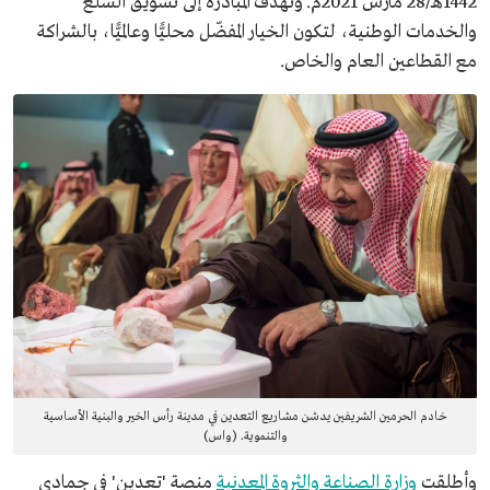
1442هـ/28 مارس 2021م. وتهدف المبادرة إلى تسويق السلع
والخدمات الوطنية، لتكون الخيار المفضّل محليًّا وعالميًّا، بالشراكة
مع القطاعين العام والخاص.
خادم الحرمين الشريفين يدشن مشاريع التعدين في مدينة رأس الخير والبنية الأساسية
والتنموية. (واس)
وأطلقت
وزارة الصناعة والثروة المعدنية
منصة 'تعدين' في جمادى