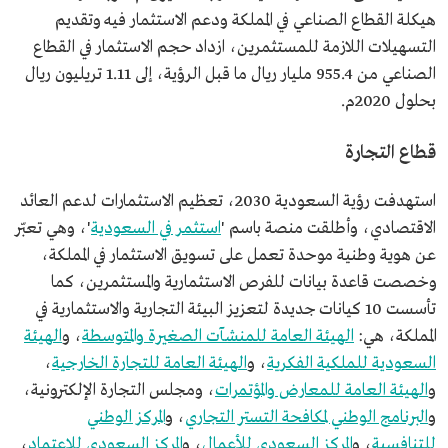
هيكلة القطاع الصناعي في المملكة ودعم الاستثمار فيه وتقديم
التسهيلات اللازمة للمستثمرين، ازداد حجم الاستثمار في القطاع
الصناعي من 955.4 مليار ريال ما قبل الرؤية، إلى 1.11 تريليون ريال
بحلول 2020م.
قطاع التجارة
استهدفت رؤية السعودية 2030، تعظيم الاستثمارات لدعم العائد
الاقتصادي، وأطلقت منصة باسم '
استثمر في السعودية
'، وهي تعبّر
عن هوية وطنية موحدة تعمل على تسويق الاستثمار في المملكة،
وخصصت قاعدة بيانات للفرص الاستثمارية والمستثمرين، كما
تأسست 10 كيانات جديدة لتعزيز البيئة التجارية والاستثمارية في
المملكة، هي:
الهيئة العامة للمنشآت الصغيرة والمتوسطة
، و
الهيئة
السعودية للملكية الفكرية
، و
الهيئة العامة للتجارة الخارجية
،
و
الهيئة العامة للمعارض والمؤتمرات
، ومجلس التجارة الإلكترونية،
و
البرنامج الوطني لمكافحة التستر التجاري
، و
المركز الوطني
للتنافسية
، و
المركز السعودي للأعمال
، و
المركز السعودي للاعتماد
،