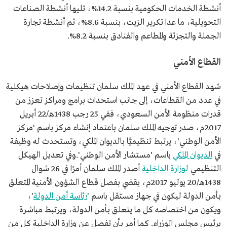
أنشطة الخدمات الحكومية بنسبة 14.2%، تليها أنشطة الصناعات
التحويلية، ما عدا تكرير الزيت، بنسبة 8.6%، ثم أنشطة تجارة
الجملة والتجزئة والمطاعم والفنادق بنسبة 8.2%.
القطاع الأمني
شهد القطاع الأمني في عهد الملك سلمان تنظيمات وإصلاحات هيكلية
في عدد من القطاعات، إلى جانب استحداث برامج ومراكز تعزز من
قدرات منظومة الأمن السعودي، ففي 25 رجب 1438هـ/22 أبريل
2017م، صدر توجيه الملك سلمان باعتماد إنشاء مركز باسم 'مركز
الأمن الوطني'، يرتبط تنظيميًّا بالديوان الملكي، وتستحدث له وظيفة
في
الديوان الملكي
باسم 'مستشار الأمن الوطني'.وفي تعديل الهيكل
التنظيمي
لوزارة الداخلية
أصدر الملك سلمان أمرًا في 26 شوال
1438هـ/20 يوليو 2017م، يقضي بفصل قطاع الشؤون الأمنية المتعلق
بأمن الدولة ليكون في جهاز مستقل باسم '
رئاسة أمن الدولة
'،
ويكون من اختصاصه كل ما يتعلق بأمن الدولة، ويرتبط مباشرة
برئيس مجلس الوزراء. كما أمر بأن تفصل عن وزارة الداخلية كل من