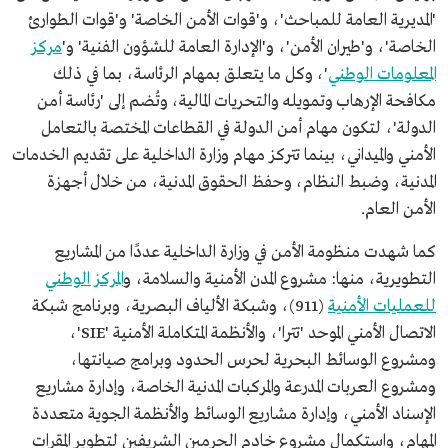
'المديرية العامة للمباحث'، و'قوات الأمن الخاصة' و'قوات الطوارئ
الخاصة'، و'طيران الأمن'، و'الإدارة العامة للشؤون الفنية' و'
مركز
المعلومات الوطني
'، وكل ما يتعلق بمهام الرئاسة، بما في ذلك
مكافحة الإرهاب وتمويله والتحريات المالية، وتُضم إلى 'رئاسة أمن
الدولة'، لتكون مهام أمن الدولة في القطاعات المختصة بالتعامل
الأمني والميداني، بينما تتركز مهام وزارة الداخلية على تقديم الخدمات
المدنية، وضبط النظام، وحفظ الحقوق المدنية، من خلال أجهزة
الأمن العام.
كما شهدت منظومة الأمن في وزارة الداخلية عددًا من المشاريع
التطويرية، منها: مشروع المدن الأمنية والسلامة، و
المركز الوطني
للعمليات الأمنية
(911)، وشبكة الألياف البصرية، وبرنامج شبكة
الاتصال الأمني الموحد 'تترا'، والأنظمة المتكاملة الأمنية 'SIE'،
ومشروع الوسائط البحرية لحرس الحدود وبرامج صيانتها،
ومشروع العربات المدرعة والمركبات المدنية الخاصة، وإدارة مشاريع
الإسناد الأمني، وإدارة مشاريع الوسائط والأنظمة الجوية متعددة
المهام، واستكمال مشروع خادم الحرمين الشريفين لتطوير المقرات