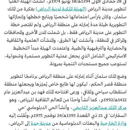
في 28 جمادى الأولى 1394هـ/18 يونيو 1974م، أنشئت الهيئة العليا
لتطوير مدينة الرياض (
الهيئة الملكية لمدينة الرياض
) بفكرة من الملك
سلمان، وكان يترأس اجتماعاتها شخصيًا ويتابع خططها وإنجازاتها
التطويرية طيلة مدة إمارته على منطقة الرياض. ولم تقتصر خطة
التطوير على مدينة الرياض فقط، بل شملت المدن الأخرى والمحافظات
والمراكز في المنطقة، وأنشئت لها الطرق، والمنشآت العلمية والثقافية
والحضارية والترفيهية والطبية. واعتمدت الهيئة مبدأ التخطيط
الاستراتيجي الشامل الذي يجعل عملية التطوير مستمرة وشمولية،
تستوعب جميع مستجدات التنمية بمرونة.
وضع الملك سلمان أثناء إمارته على منطقة الرياض برنامجًا لتطوير
منطقة قصر الحكم، ليكون لها طابع خاص يُميّزها ويجعلها منطقة
استقطاب سياحي وثقافي، ورعى افتتاحه الملك فهد بن عبدالعزيز عام
1412هـ/1992م، كما أنشأ واحدًا من المعالم الثقافية للرياض، وهو
مركز الملك عبدالعزيز التاريخي
، وأنشأ الحي الدبلوماسي 'حي
السفارات' في 21 ذي القعدة 1395هـ/24 نوفمبر 1975م،ونُقلت إليه
وزارة الخارجية
والبعثات الدبلوماسية من
مدينة جدة
إلى الرياض،