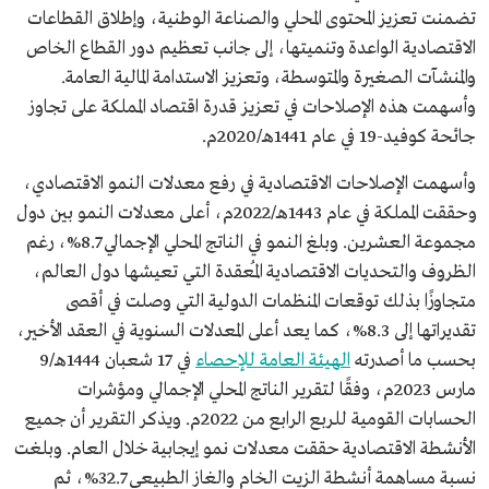
تضمنت تعزيز المحتوى المحلي والصناعة الوطنية، وإطلاق القطاعات
الاقتصادية الواعدة وتنميتها، إلى جانب تعظيم دور القطاع الخاص
والمنشآت الصغيرة والمتوسطة، وتعزيز الاستدامة المالية العامة.
وأسهمت هذه الإصلاحات في تعزيز قدرة اقتصاد المملكة على تجاوز
جائحة كوفيد-19 في عام 1441هـ/2020م.
وأسهمت الإصلاحات الاقتصادية في رفع معدلات النمو الاقتصادي،
وحققت المملكة في عام 1443هـ/2022م، أعلى معدلات النمو بين دول
مجموعة العشرين. وبلغ النمو في الناتج المحلي الإجمالي 8.7%، رغم
الظروف والتحديات الاقتصادية المُعقدة التي تعيشها دول العالم،
متجاوزًا بذلك توقعات المنظمات الدولية التي وصلت في أقصى
تقديراتها إلى 8.3%، كما يعد أعلى المعدلات السنوية في العقد الأخير،
بحسب ما أصدرته
الهيئة العامة للإحصاء
في 17 شعبان 1444هـ/9
مارس 2023م، وفقًا لتقرير الناتج المحلي الإجمالي ومؤشرات
الحسابات القومية للربع الرابع من 2022م. ويذكر التقرير أن جميع
الأنشطة الاقتصادية حققت معدلات نمو إيجابية خلال العام. وبلغت
نسبة مساهمة أنشطة الزيت الخام والغاز الطبيعي 32.7%، ثم