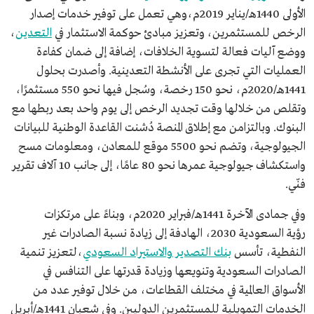
الأولى 1440هـ/يناير 2019م،وهي تعمل على توفير خدمات إصدار
الرخص للمستثمرين، وتعزيز مبادئ حوكمة الاستثمار في
التعدين
،
ووضع آليات فعالة لتسوية الخلافات، إضافة إلى ضمان كفاءة
العمليات التي تجرى على الأنشطة التعدينية. وأصدرت بحلول
1441هـ/2020م، نحو 150 رخصة، وسُجل فيها نحو 550 مستثمرًا،
وتقلص من خلالها وقت تجديد الرخص إلى يوم واحد بعد ربطها مع
البنوك. وبالتزامن مع إطلاق المنصة دُشنت القاعدة الوطنية للبيانات
الجيولوجية، وتضم نحو 5500 موقع للمعادن، ومعلومات مسح
واستكشاف جيولوجية عمرها نحو 80 عامًا، إلى جانب 10 آلاف تقرير
فنّي.
وفي جمادى الآخرة 1441هـ/فبراير 2020م، وبناءً على مرتكزات
رؤية السعودية 2030، الهادفة إلى زيادة نسبة الصادرات غير
النفطية، تأسس
بنك التصدير والاستيراد السعودي
،لتعزيز تنمية
الصادرات السعودية وتنويعها وزيادة قدرتها على التنافس في
الأسواق العالمية في مختلف القطاعات، من خلال توفير عدد من
الخدمات التمويلية للمستثمرين الدوليين. وفي شعبان 1441هـ/أبريل