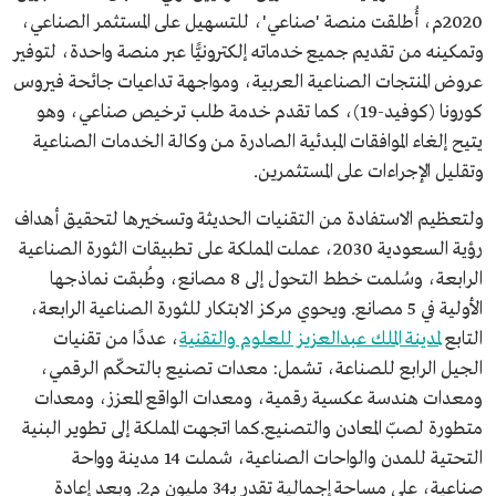
2020م، أُطلقت منصة 'صناعي'، للتسهيل على المستثمر الصناعي،
وتمكينه من تقديم جميع خدماته إلكترونيًّا عبر منصة واحدة، لتوفير
عروض المنتجات الصناعية العربية، ومواجهة تداعيات جائحة فيروس
كورونا (كوفيد-19)، كما تقدم خدمة طلب ترخيص صناعي، وهو
يتيح إلغاء الموافقات المبدئية الصادرة مـن وكالة الخدمات الصناعية
وتقليل الإجراءات على المستثمرين.
ولتعظيم الاستفادة من التقنيات الحديثة وتسخيرها لتحقيق أهداف
رؤية السعودية 2030، عملت المملكة على تطبيقات الثورة الصناعية
الرابعة، وسُلمت خطط التحول إلى 8 مصانع، وطُبقت نماذجها
الأولية في 5 مصانع. ويحوي مركز الابتكار للثورة الصناعية الرابعة،
التابع
لمدينة الملك عبدالعزيز للعلوم والتقنية
، عددًا من تقنيات
الجيل الرابع للصناعة، تشمل: معدات تصنيع بالتحكّم الرقمي،
ومعدات هندسة عكسية رقمية، ومعدات الواقع المعزز، ومعدات
متطورة لصبّ المعادن والتصنيع.كما اتجهت المملكة إلى تطوير البنية
التحتية للمدن والواحات الصناعية، شملت 14 مدينة وواحة
صناعية، على مساحة إجمالية تقدر بـ34 مليون م2. وبعد إعادة