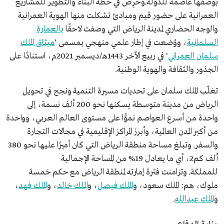
بوصفها عاصمة للدولة.وحرِص في خطة البناء والتطوير للمشاريع
العمرانية على حضور قيم ومبادئ تشكلت منها الهوية العمرانية
والوجه الحضاري لمدينة الرياض التي وصفت لاحقًا
بالعمارة
السلمانية
، ووُضعت في إطار علمي منهجي بمسمى '
ميثاق الملك
سلمان العمراني
' في ربيع الآخر 1443هـ/ديسمبر 2021م، استنادًا على
الجذور والثقافة والهوية الوطنية.
تغلّب الملك سلمان على تحديات مسيرة التنمية ونجح في تحويل
الرياض من مدينة متوسطة يسكنها نحو 200 ألف نسمة، إلى
واحدة من أسرع العواصم نموًّا على مستوى العالم العربي، وواحدة
من أكبر المدن العالمية، وأبرز المراكز الإقليمية في مجالات التجارة
والسفر. وتبلغ مساحة منطقة الرياض التي كان أميرًا عليها نحو 380
ألف كم2، أي ما يعادل 19% من المساحة الإجمالية
للمملكة. وتزامنت فترة إمارته لمنطقة الرياض مع حكم خمسة
ملوك، هم: الملك سعود، و
الملك فيصل
، و
الملك خالد
، و
الملك فهد
،
و
الملك عبدالله
.