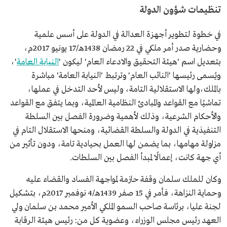
تنظيمات شؤون الدولة
في خطوة لتطوير أجهزة العدالة في الدولة على أسس علمية
وحضارية صدر أمر ملكي في 22 رمضان 1438هـ/17 يونيو 2017م،
بتعديل اسم 'هيئة التحقيق والادعاء العام' ليكون '
النيابة العامة
'،
ويُسمى رئيسها 'النائب العام' وترتبط 'النيابة العامة' مباشرة
بالملك،ولها الاستقلالية التامة، وليس لأحد التدخل في عملها،
تماشيًا مع القواعد والمبادئ النظامية العالمية، وبما يتفق مع القواعد
والأحكام الشرعية، وذلك لأهمية وضرورة الفصل بين السلطة
التنفيذية في الدولة والسلطة القضائية، ومنحها الاستقلال التام في
مزاولة مهامها، بما يضمن لها العمل بحيادية تامة، ودون تأثير من
أي جهة كانت، إعمالًا لمبدأ الفصل بين السلطات.
وكان للملك سلمان وقفة حازمة لمواجهة الفساد والقضاء عليه
وحماية النزاهة، فأمر في 15 صفر 1439هـ/4 نوفمبر 2017م، بتشكيل
لجنة عليا، برئاسة صاحب السمو الملكي الأمير محمد بن سلمان ولي
العهد رئيس مجلس الوزراء، وعضوية كل من: رئيس هيئة الرقابة