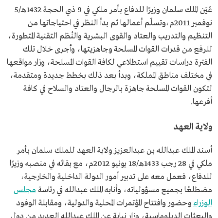
عُيّن الملك سلمان وزيرًا للدفاع بأمر ملكي في 9 ذي الحجة 1432هـ/5
نوفمبر 2011م،وتسلّم أعمالها ثم بدأ النظر في احتياجاتها من
التنظيم والتدريب والعتاد والقوى البشرية والنُظم التقنية المتطورة،
للرفع من قدرات القوات المسلحة وجاهزيتها، وأجرى خلال تلك
الفترة دراسات تقييم استطلاعي لكافة القوات المسلحة، وزار مواقعها
في مختلف مناطق المملكة، وبدأ بعد ذلك بخطط جديدة ومتقدمة،
لتكون القوات المسلحة جاهزة بالرجال والعتاد والسلاح في كافة
أفرعها.
ولاية العهد
أسند الملك عبدالله بن عبدالعزيز ولاية العهد للملك سلمان بأمر
ملكي في 28 رجب 1433هـ/18 يونيو 2012م، مع بقائه في منصبه وزيرًا
للدفاع، فعمل معه على تدبير أمور الدولة الداخلية والخارجية،
مضطلعًا بجميع مسؤولياته، وأنابه الملك عبدالله في رئاسة
مجلس
الوزراء
وحضور وافتتاح المؤتمرات المحلية والدولية، ومقابلة الوفود
والبعثات الدبلوماسية، وزار نيابة عن الملك عبدالله العديد من دول