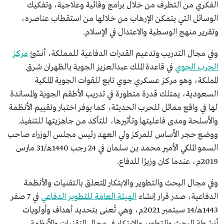
الفكري من التطرف من خلال برامج وقائية وعلاجية، وتفكيك
الوسائل التي يتمكن الإرهاب من خلالها من استقطاب عناصره،
وتقرير منهج الوسطية والاعتدال في الإسلام.
وفي مجال التدريب وتدعيم القدرات الدفاعية للمملكة، أنشئ
مركز
الحرب الجوي
في قاعدة الملك عبدالعزيز الجوية بالظهران شرق
المملكة، وهو مركز عسكري جوي تابع للقوات الجوية الملكية
السعودية، يمتلك قدرة متطورة في تدريب الأطقم الجوية والمساندة
لها في واقع مماثل للحرب الحديثة، كما يوفر اختبار وتقييم الأنظمة
والأسلحة ومدى فاعليتها وتأثيرها، للتأكد من جاهزيتها للتنفيذ.
ووضع حجر الأساس للمركز ولي العهد رئيس مجلس الوزراء صاحب
السمو الملكي الأمير محمد بن سلمان في 24 رجب 1440هـ/31 مارس
2019م، عندما كان وزيرًا للدفاع.
وفي مجال البحث والتطوير والابتكار المتعلق بالتقنيات والأنظمة
الدفاعية، صدر قرار إنشاء
الهيئة العامة للتطوير الدفاعي
في 7 صفر
1443هـ/14 سبتمبر 2021م، وهي تُعنى بتحديد أهداف وأولويات
أنشطة البحث والتطوير والابتكار في مجال التقنيات والأنظمة