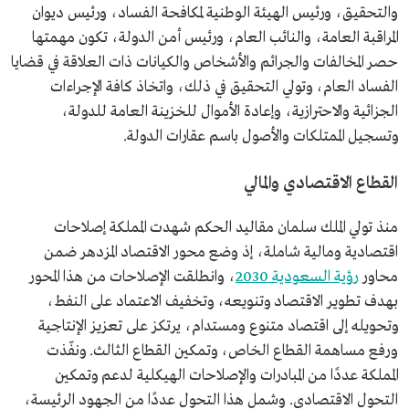
والتحقيق، ورئيس الهيئة الوطنية لمكافحة الفساد، ورئيس ديوان
المراقبة العامة، والنائب العام، ورئيس أمن الدولة، تكون مهمتها
حصر المخالفات والجرائم والأشخاص والكيانات ذات العلاقة في قضايا
الفساد العام، وتولي التحقيق في ذلك، واتخاذ كافة الإجراءات
الجزائية والاحترازية، وإعادة الأموال للخزينة العامة للدولة،
وتسجيل الممتلكات والأصول باسم عقارات الدولة.
القطاع الاقتصادي والمالي
منذ تولي الملك سلمان مقاليد الحكم شهدت المملكة إصلاحات
اقتصادية ومالية شاملة، إذ وضع محور الاقتصاد المزدهر ضمن
محاور
رؤية السعودية 2030
، وانطلقت الإصلاحات من هذا المحور
بهدف تطوير الاقتصاد وتنويعه، وتخفيف الاعتماد على النفط،
وتحويله إلى اقتصاد متنوع ومستدام، يرتكز على تعزيز الإنتاجية
ورفع مساهمة القطاع الخاص، وتمكين القطاع الثالث. ونفّذت
المملكة عددًا من المبادرات والإصلاحات الهيكلية لدعم وتمكين
التحول الاقتصادي. وشمل هذا التحول عددًا من الجهود الرئيسة،