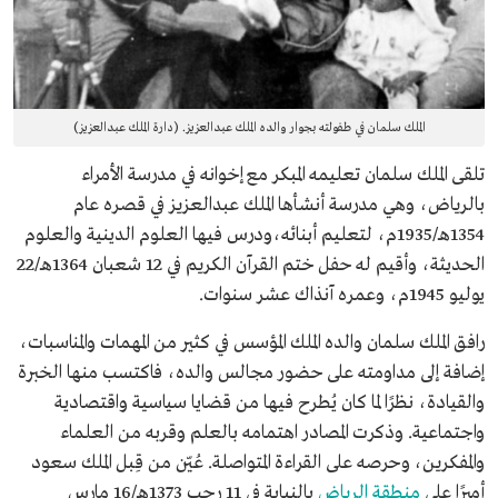
الملك سلمان في طفولته بجوار والده الملك عبدالعزيز. (دارة الملك عبدالعزيز)
تلقى الملك سلمان تعليمه المبكر مع إخوانه في مدرسة الأمراء
بالرياض، وهي مدرسة أنشأها الملك عبدالعزيز في قصره عام
1354هـ/1935م، لتعليم أبنائه،ودرس فيها العلوم الدينية والعلوم
الحديثة، وأقيم له حفل ختم القرآن الكريم في 12 شعبان 1364هـ/22
يوليو 1945م، وعمره آنذاك عشر سنوات.
رافق الملك سلمان والده الملك المؤسس في كثير من المهمات والمناسبات،
إضافة إلى مداومته على حضور مجالس والده، فاكتسب منها الخبرة
والقيادة، نظرًا لما كان يُطرح فيها من قضايا سياسية واقتصادية
واجتماعية. وذكرت المصادر اهتمامه بالعلم وقربه من العلماء
والمفكرين، وحرصه على القراءة المتواصلة. عُيّن من قِبل الملك سعود
أميرًا على
منطقة الرياض
بالنيابة في 11 رجب 1373هـ/16 مارس