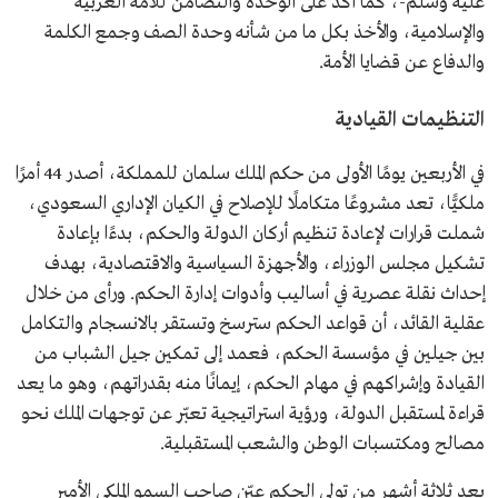
عليه وسلم-، كما أكّد على الوحدة والتضامن للأمة العربية
والإسلامية، والأخذ بكل ما من شأنه وحدة الصف وجمع الكلمة
والدفاع عن قضايا الأمة.
التنظيمات القيادية
في الأربعين يومًا الأولى من حكم الملك سلمان للمملكة، أصدر 44 أمرًا
ملكيًّا، تعد مشروعًا متكاملًا للإصلاح في الكيان الإداري السعودي،
شملت قرارات لإعادة تنظيم أركان الدولة والحكم، بدءًا بإعادة
تشكيل مجلس الوزراء، والأجهزة السياسية والاقتصادية، بهدف
إحداث نقلة عصرية في أساليب وأدوات إدارة الحكم. ورأى من خلال
عقلية القائد، أن قواعد الحكم سترسخ وتستقر بالانسجام والتكامل
بين جيلين في مؤسسة الحكم، فعمد إلى تمكين جيل الشباب من
القيادة وإشراكهم في مهام الحكم، إيمانًا منه بقدراتهم، وهو ما يعد
قراءة لمستقبل الدولة، ورؤية استراتيجية تعبّر عن توجهات الملك نحو
مصالح ومكتسبات الوطن والشعب المستقبلية.
بعد ثلاثة أشهر من تولي الحكم عيّن صاحب السمو الملكي الأمير