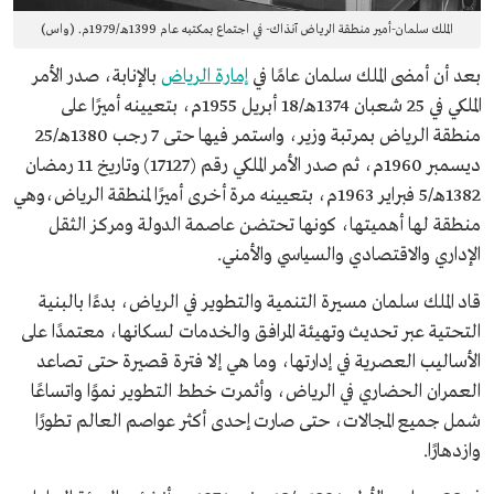
الملك سلمان-أمير منطقة الرياض آنذاك- في اجتماع بمكتبه عام 1399هـ/1979م. (واس)
بعد أن أمضى الملك سلمان عامًا في
إمارة الرياض
بالإنابة، صدر الأمر
الملكي في 25 شعبان 1374هـ/18 أبريل 1955م، بتعيينه أميرًا على
منطقة الرياض بمرتبة وزير، واستمر فيها حتى 7 رجب 1380هـ/25
ديسمبر 1960م، ثم صدر الأمر الملكي رقم (17127) وتاريخ 11 رمضان
1382هـ/5 فبراير 1963م، بتعيينه مرة أخرى أميرًا لمنطقة الرياض،وهي
منطقة لها أهميتها، كونها تحتضن عاصمة الدولة ومركز الثقل
الإداري والاقتصادي والسياسي والأمني.
قاد الملك سلمان مسيرة التنمية والتطوير في الرياض، بدءًا بالبنية
التحتية عبر تحديث وتهيئة المرافق والخدمات لسكانها، معتمدًا على
الأساليب العصرية في إدارتها، وما هي إلا فترة قصيرة حتى تصاعد
العمران الحضاري في الرياض، وأثمرت خطط التطوير نموًا واتساعًا
شمل جميع المجالات، حتى صارت إحدى أكثر عواصم العالم تطورًا
وازدهارًا.