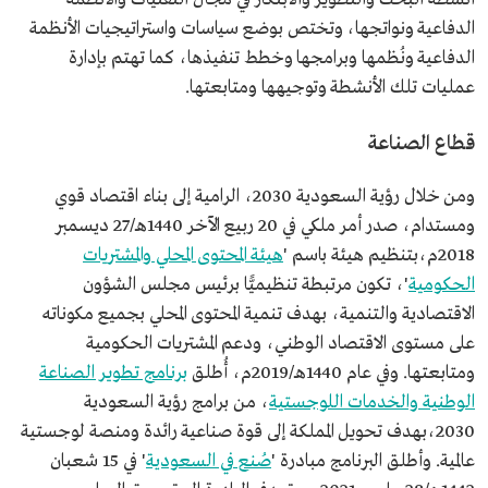
الدفاعية ونواتجها، وتختص بوضع سياسات واستراتيجيات الأنظمة
الدفاعية ونُظمها وبرامجها وخطط تنفيذها، كما تهتم بإدارة
عمليات تلك الأنشطة وتوجيهها ومتابعتها.
قطاع الصناعة
ومن خلال رؤية السعودية 2030، الرامية إلى بناء اقتصاد قوي
ومستدام، صدر أمر ملكي في 20 ربيع الآخر 1440هـ/27 ديسمبر
2018م،بتنظيم هيئة باسم '
هيئة المحتوى المحلي والمشتريات
الحكومية
'، تكون مرتبطة تنظيميًّا برئيس مجلس الشؤون
الاقتصادية والتنمية، بهدف تنمية المحتوى المحلي بجميع مكوناته
على مستوى الاقتصاد الوطني، ودعم المشتريات الحكومية
ومتابعتها. وفي عام 1440هـ/2019م، أُطلق
برنامج تطوير الصناعة
الوطنية والخدمات اللوجستية
، من برامج رؤية السعودية
2030،بهدف تحويل المملكة إلى قوة صناعية رائدة ومنصة لوجستية
عالمية. وأطلق البرنامج مبادرة '
صُنع في السعودية
' في 15 شعبان