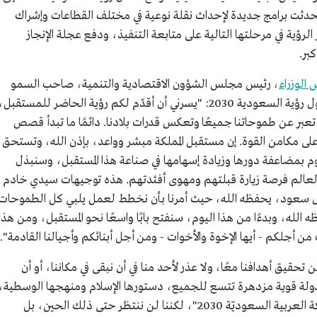
ستحدثت برامج جديدة لإحداث نقلة نوعية في مختلف القطاعات وإشراك
رؤية في مرحلتها التالية على متابعة التنفيذ، ودفع عجلة الإنجاز
بر.
الوزراء
، رئيس مجلس الشؤون الاقتصادية والتنمية، صاحب السمو
الملكي الأمير محمد بن سلمان بن عبدالعزيز، حول رؤية السعودية 2030: "يسرني أن أقدّم لكم رؤية الحاضر للمستقبل
ث تعبر عن طموحاتنا جميعًا وتعكس قدرات بلادنا. دائمًا ما تبدأ قصص
على مكامن القوة. إن مستقبل المملكة مبشر وواعد، بإذن الله، وتستحق
نقوم بمضاعفة دورها وزيادة إسهامها في صناعة هذا المستقبل، وسنبذل
العالم فرصة زيارة قبلتهم ومهوى أفئدتهم. هذه توجيهات سيدي خادم
 آل سعود، يحفظه الله، حيث أمرنا بأن نخطط لعمل يلبي كل الطموحات
الله، وبدءًا من هذا اليوم، سنفتح بابًا واسعًا نحو المستقبل، ومن هذ
ن أجلكم - أيها الإخوة والأخوات - ومن أجل أبنائكم وأجيالنا القادمة".
قيق أهدافنا معًا، ولا عذر لأحد منا في أن نبقى في مكاننا، أو أن
دها، دولة قوية مزدهرة تتسع للجميع، دستورها الإسلام ومنهجها الوسطية،
تتقبل الآخر. لقد سمينا هذه الرؤية بـ"رؤية المملكة العربية السعوديّة 2030"، لكننا لن ننتظر حتى ذلك الحين، بل