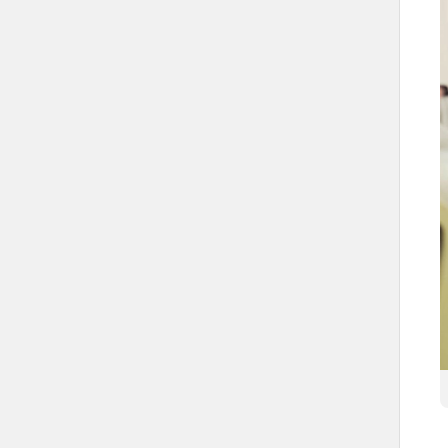
عدد المتطوعين في خدمة ضيوف الرحمن أكثر
من 184 ألف متطوع.
123 مليون سائح محلي ووافد من الخارج
زيادة متوسط العمر المتوقع إلى 79.7 سنة.