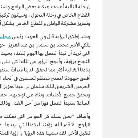
المرحلة التالية أعيدت هيكلة بعض البرامج وا
القطاع الخاص في رحلة التحول، وسيكون تركيز ال
وتعزيز مشاركة المواطن والقطاع الخاص بشكل أك
وعند إطلاق الرؤية قال ولي العهد، رئيس
مجلس 
التي نريد أن نبدأ العمل بها اليوم لِلغد، بحي
النجاح برؤية، وأنجح الرؤى هي تلك التي تبنى 
بلادنا الغالية أكثر مما تحقق. لدينا قدراتٌ س
أقصى جهودنا لنمنح معظم المسلمين في أنحاء 
الحرمين الشريفين الملك سلمان بن عبدالعزيز
ويحقق جميع الأمنيات. وبناء على توجيهه، حفظه 
الساعة سنبدأ العمل فورًا من أجل الغد، وذلك م
وأضاف: "نحن نملك كل العوامل التي تمكننا من تح
نتراجع، لا قدر الله. رؤيتنا لبلادنا التي نري