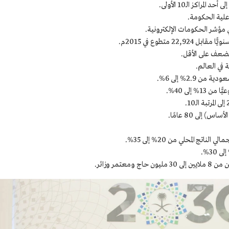
 متطوع في 2015م.
 الضعف على الأقل.
 2.9% إلى 6%.
 إلى 40%.
تج المحلي من 20% إلى 35%.
مر وزائر.