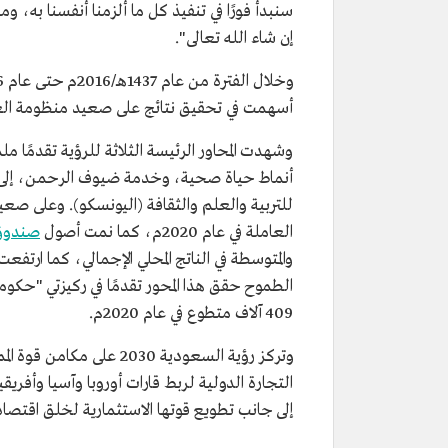
سنبدأ فورًا في تنفيذ كل ما ألزمنا أنفسنا به،
إن شاء الله تعالى".
أسهمت في تحقيق نتائج على صعيد منظومة العم
وشهدت المحاور الرئيسة الثلاثة للرؤية تقدمًا 
أنماط حياة صحية، وخدمة ضيوف الرحمن، إلى جان
العاملة في عام 2020م، كما نمت أصول
صندوق 
الطموح حقق هذا المحور تقدمًا في ركيزتي "حكو
409 آلاف متطوع في عام 2020م.
وتركز رؤية السعودية 030
التجارة الدولية لربط قارات أوروبا وآسيا وأفري
إلى جانب تطويع قوتها الاستثمارية لخلق اقتصاد 