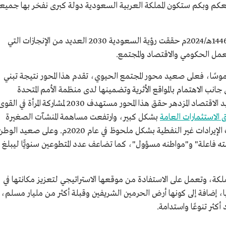
 ومعكم وبكم ستكون المملكة العربية السعودية دولة كبرى نفخر بها جميعا
وخلال الفترة من عام 1437هـ/2016م حتى عام 1446هـ/2024م حققت رؤية السعودية 2030 العديد من الإنجازات التي
ل الحكومي والاقتصاد والمجتمع.
ملموسًا، فعلى صعيد محور المجتمع الحيوي، تقدم هذا المحور نتيجة تبني
ب الاهتمام بالمواقع الأثرية وتضمينها لدى منظمة الأمم المتحدة
للتربية والعلم والثقافة (اليونسكو). وعلى صعيد الاقتصاد المزدهر حقق هذا المحور مستهدف 2030 لمشاركة المرأة في الق
الاستثمارات العامة
بشكل كبير، وارتفعت مساهمة المنشآت الصغيرة
والمتوسطة في الناتج المحلي الإجمالي، كما ارتفعت الإيرادات غير النفطية بشكل ملحوظ في عام 2020م. وعلى صعيد ال
مته فاعلة" و"مواطنه مسؤول"، كما تضاعف عدد المتطوعين سنويًّا ليبلغ
2 على مكامن قوة المملكة، وتعمل على الاستفادة من موقعها الاستراتيجي لتعزيز مكانتها في
قيا، إضافة إلى كونها أرض الحرمين الشريفين وقبلة أكثر من مليار مسلم،
أكثر تنوعًا واستدامة.