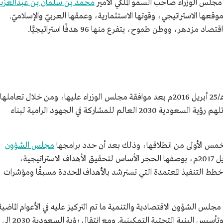
مجلس الوزراء صاحب السمو الملكي الأمير
محمد بن سلمان بن عبدالعزيز
قعها الاستراتيجي، وقوتها الاستثمارية، وعمقها العربيّ والإسلاميّ.
ر، ووطن طموح، يتفرع منها 96 هدفًا استراتيجيًّا.
أطلقت رؤية السعودية 2030 في 18 رجب 1437هـ/25 أبريل 2016م بعد موافقة مجلس الوزراء عليها، ومن خلال تعاملها
المسؤول مع التحدّيات العصرية للطاقة والمناخ، تلهم رؤية السعودية 2030 العالم للمشاركة في الجهود الرامية لبناء
لخمس الأولى من انطلاقها، وذلك بعد أن حدد برامجها
مجلس الشؤون
في 4 شعبان 1438هـ/30 أبريل 2017م، بوصفها الحجر الأساس لتحقيق الأهداف الاستراتيجية،
طط التنفيذ المعتمدة التي تسترشد بالأهداف المحددة مسبقًا ومؤشرات
هـ/26 أبريل 2021م استعرض مجلس الشؤون الاقتصادية والتنمية ما تم التركيز عليه في الأعوام الماضية
من تمكين المبادرات، ووضع السياسات العامة، وتأسيس البنية التحتية التمكينية. ومع انتقال رؤية السعودية 2030 إلى