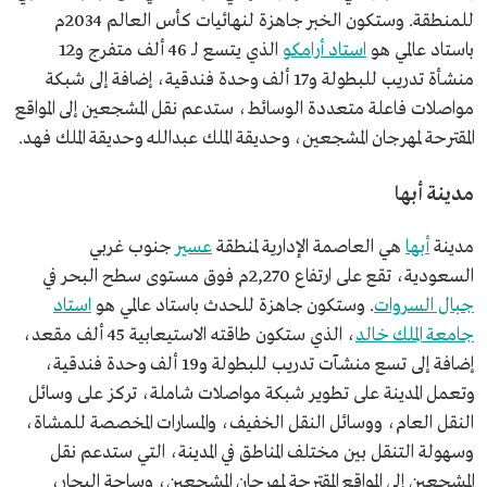
للمنطقة. وستكون الخبر جاهزة لنهائيات كأس العالم 2034م
باستاد عالمي هو
استاد أرامكو
الذي يتسع لـ 46 ألف متفرج و12
منشأة تدريب للبطولة و17 ألف وحدة فندقية، إضافة إلى شبكة
مواصلات فاعلة متعددة الوسائط، ستدعم نقل المشجعين إلى المواقع
المقترحة لمهرجان المشجعين، وحديقة الملك عبدالله وحديقة الملك فهد.
مدينة أبها
مدينة
أبها
هي العاصمة الإدارية لمنطقة
عسير
جنوب غربي
السعودية، تقع على ارتفاع 2,270م فوق مستوى سطح البحر في
جبال السروات
. وستكون جاهزة للحدث باستاد عالمي هو
استاد
جامعة الملك خالد
، الذي ستكون طاقته الاستيعابية 45 ألف مقعد،
إضافة إلى تسع منشآت تدريب للبطولة و19 ألف وحدة فندقية،
وتعمل المدينة على تطوير شبكة مواصلات شاملة، تركز على وسائل
النقل العام، ووسائل النقل الخفيف، والمسارات المخصصة للمشاة،
وسهولة التنقل بين مختلف المناطق في المدينة، التي ستدعم نقل
المشجعين إلى المواقع المقترحة لمهرجان المشجعين، وساحة البحار،