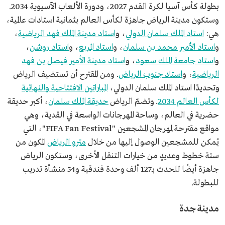
بطولة كأس آسيا لكرة القدم 2027، ودورة الألعاب الآسيوية 2034.
وستكون مدينة الرياض جاهزة لكأس العالم بثمانية استادات عالمية،
هي:
استاد الملك سلمان الدولي
، و
استاد مدينة الملك فهد الرياضية
،
و
استاد الأمير محمد بن سلمان
، و
استاد المربع
، و
استاد روشن
،
و
استاد جامعة الملك سعود
، و
استاد مدينة الأمير فيصل بن فهد
الرياضية
، و
استاد جنوب الرياض
. ومن المقترح أن تستضيف الرياض
وتحديدًا استاد الملك سلمان الدولي،
المباراتين الافتتاحية والنهائية
لكأس العالم 2034
. وتضمّ الرياض
حديقة الملك سلمان
، أكبر حديقة
حضرية في العالم، وساحة المهرجانات الواسعة في القدية، وهي
مواقع مقترحة لمهرجان المشجعين "FIFA Fan Festival"، التي
يُمكن للمشجعين الوصول إليها من خلال
مترو الرياض
المكون من
ستة خطوط وعديدٍ من خيارات التنقل الأخرى، وستكون الرياض
جاهزة أيضًا للحدث بـ127 ألف وحدة فندقية و54 منشأة تدريب
للبطولة.
مدينة جدة