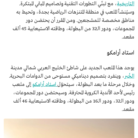
التاريخية
، مع تبنّي التطورات التقنية وتصاميم المباني المبتكرة.
وسيُنشأ الملعب في منطقة المتنزهات الرياضية بجدة، وتحيط به
مناطق مخصصة للمشجعين. ومن المقرر أن يحتضن دور
المجموعات، ودور الـ32 من البطولة، وطاقته الاستيعابية 45 ألف
مقعد.
استاد أرامكو
يوجد هذا الملعب الجديد على شاطئ الخليج العربي شمالي مدينة
الخُبر
، وينفرد بتصميم ديناميكي مستوحى من الدوامات البحرية.
وخلال مرحلة ما بعد البطولة، سيتحوّل
استاد أرامكو
إلى ملعب
رئيس لأحد الأندية الكروية المحترفة. وسيحتضن دور المجموعات،
ودور الـ32، ودور الـ16 من البطولة، وطاقته الاستيعابية 46 ألف
مقعد.