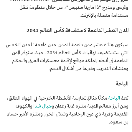
والمرسى ومدرج "ذا مارينا ستيبس"، من خلال منظومة تنقل
مستدامة متصلة بالإنترنت.
المدن العشر الداعمة لاستضافة كأس العالم 2034
سيكون هناك عشر مدن داعمة للمدن مدن داعمة للمدن الخمس
التي ستستضيف نهائيات كأس العالم 2034، حيث ستوفر المدن
الداعمة في أنحاء المملكة مواقع لإقامة معسكرات الفرق والحكام
ومنشآت التدريب وغيرها من أشكال الدعم.
الباحة
تعدّ
الباحة
مكانًا مثاليًا لممارسة الأنشطة الخارجية في الهواء الطلق،
ومن أبرز معالم المدينة متنزه غابة رغدان و
جبال شدا
والكهوف
القديمة وقرية ذي عين الرخامية وشلال الخرار ومتنزه الأمير حسام
بن سعود.