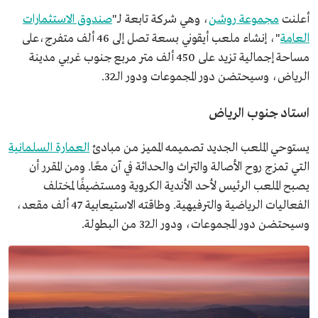
أعلنت
مجموعة روشن
، وهي شركة تابعة لـ"
صندوق الاستثمارات
العامة
"، إنشاء ملعب أيقوني بسعة تصل إلى 46 ألف متفرج،على
مساحة إجمالية تزيد على 450 ألف متر مربع جنوب غربي مدينة
الرياض، وسيحتضن دور المجموعات ودور الـ32.
استاد جنوب الرياض
يستوحي الملعب الجديد تصميمه المميز من مبادئ
العمارة السلمانية
التي تمزج روح الأصالة والتراث والحداثة في آن معًا. ومن المقرر أن
يصبح الملعب الرئيس لأحد الأندية الكروية ومستضيفًا لمختلف
الفعاليات الرياضية والترفيهية. وطاقته الاستيعابية 47 ألف مقعد،
وسيحتضن دور المجموعات، ودور الـ32 من البطولة.