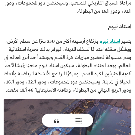
مراعاة السياق التاريخي للملعب. وسيحتضن دور المجموعات، ودور
الـ32، ودور الـ16 من البطولة.
استاد نيوم
يتميز
استاد نيوم
بارتفاع أرضيته أكثر من 350 مترًا عن سطح الأرض،
ويشكّل سقفه امتدادًا لسقف المدينة، ليوفر بذلك تجربة استثنائية
وغير مسبوقة لحضور مباريات كرة القدم ويجسّد أحد أبرز المعالم في
العالم. وبعد اختتام البطولة، سيكون استاد نيوم ملعبًا رئيسًا لأحد
أندية المحترفين لكرة القدم، ومركزًا لبرنامج الأنشطة الرياضية وأنماط
الحياة في المدينة. وسيحتضن دور المجموعات، ودور الـ32، ودور الـ16،
ودور الربع النهائي من البطولة، وطاقته الاستيعابية 46 ألف مقعد.