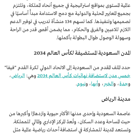
عالمية المستوى بمواقع استراتيجية في جميع أنحاء المملكة، وتلتزم
بجميع المعايير المحلية والدولية مع دمج الاستدامة مبدأً أساسيًا في
تصميمها وتنفيذها. كما تسهم 134 منشأة تدريب في توفير الدعم
اللازم للاعبين والفرق والحكام، مما يضمن أقصى قدر من الراحة
وسهولة الوصول طوال البطولة بأكملها.
المدن السعودية المستضيفة لكأس العالم 2034
حدد
الملف المقدم من السعودية إلى الاتحاد الدولي لكرة القدم "فيفا"
خمس مدن لاستضافة نهائيات كأس العالم 2034
وهي:
الرياض
،
و
جدة
، و
الخبر
، و
أبها
، و
نيوم
.
مدينة الرياض
عاصمة السعودية وإحدى مدنها الأكثر حيوية وازدهارًا وأكبرها من
حيث المساحة وعدد السكان، وتُعدّ المركز الإداري والمالي للمملكة.
وتستعد المدينة للمشاركة في استضافة أحداث رياضية عالمية مثل