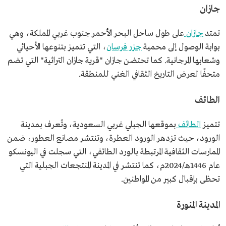
جازان
تمتد
جازان
على طول ساحل البحر الأحمر جنوب غربي المملكة، وهي
بوابة الوصول إلى محمية
جزر فرسان
، التي تتميز بتنوعها الأحيائي
وشعابها المرجانية. كما تحتضن جازان "قرية جازان التراثية" التي تضم
متحفًا لعرض التاريخ الثقافي الغني للمنطقة.
الطائف
تتميز
الطائف
بموقعها الجبلي غربي السعودية، وتُعرف بمدينة
الورود، حيث تزدهر الورود العطرة، وتنتشر مصانع العطور، ضمن
الممارسات الثقافية المرتبطة بالورد الطائفي، التي سجلت في اليونسكو
عام 1446هـ/2024م، كما تنتشر في المدينة المنتجعات الجبلية التي
تحظى بإقبال كبير من المواطنين.
المدينة المنورة