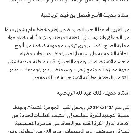
ألف مقعد، وسيحتضن دور المجموعات، ودور الـ32 من البطولة.
استاد مدينة الأمير فيصل بن فهد الرياضية
من المقرر بناء هذا الملعب الجديد ضمن إطار مخطط عام يشمل عددًا
من الحدائق والمتنزهات في المنطقة المحيطة، وسيُنشأ باستخدام مواد
محلية الصنع، كما سيجري تركيب مجموعة ضخمة من ألواح
الطاقة الشمسية على سقف الملعب المحاط بمساحات خضراء
متعددة الاستخدامات. ويوجد الملعب في قلب منطقة حيوية تشكل
وجهة مميزة للمجتمع المحلي، وسيحتضن دور المجموعات، ودور
الـ32 من البطولة. وطاقته الاستيعابية 46 ألف مقعد.
استاد مدينة الملك عبدالله الرياضية
بُني عام 1435هـ/2014م ويحمل لقب "الجوهرة المشعة". وتهدف
عملية التجديد المقررة للملعب إلى استيفاء المتطلبات المحددة من
الاتحاد الدولي لكرة القدم مع الحفاظ على عناصره التصميمية
المميزة، وسيحتضن دور المجموعات، ودور الـ32 من البطولة، ودور