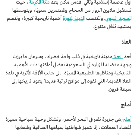
أول عاصمة إسلامية وثاني أقدس مكان بعد
مكة المكرمة
، حيث
تستقبل ملايين الزوار من الحجاج والمعتمرين سنويًا، ويتوسطها
المسجد النبوي
. وتكتسب
المدينة المنورة
أهمية تاريخية كبيرة، وتتسم
بمشهد ثقافي متنوع.
العلا
تُعد
العلا
مدينة تاريخية في قلب واحة خضراء، وسرعان ما برزت
وجهة مفضلة للزيارة في السعودية بفضل أماكنها ذات الأهمية
التاريخية ومناظرها الطبيعية المميزة، إلى جانب الأزقة الأثرية في بلدة
العلا القديمة التي تقود إلى مواقع تراثية قديمة يعود تاريخها إلى
سبعة قرون.
أملج
أملج
هي جزيرة تقع في البحر الأحمر، وتشكل وجهة سياحية مميزة
لقضاء العطلات، إذ تتميز شواطئها بمياهها الصافية وشعابها