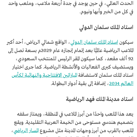
الحدث العالمي، في حين يوجد في جدة أربعة ملاعب، وملعب واحد
في كل من الخبر وأبها ونيوم.
استاد الملك سلمان الدولي
سيكون
استاد الملك سلمان الدولي
، الواقع شمالي الرياض، أحد أكبر
الملاعب الرياضية عالميًّا بعد إتمام إنجازه عام 2029م بسعة تصل إلى
92 ألف مقعد، كما سيكون المقر الرئيس للمنتخب السعودي،
ويستضيف كبرى الفعاليات والأنشطة الرياضية. كما جرى اختيار
استاد الملك سلمان لاستضافة
المباراتين الافتتاحية والنهائية لكأس
العالم 2034
، إضافة إلى بقية أدوار البطولة.
استاد مدينة الملك فهد الرياضية
يعد هذا الملعب واحدًا من أبرز الملاعب في المنطقة، ويمتاز سقفه
بتصميم هندسي مستوحى من الخيمة العربية التقليدية. ويقع
الملعب بالقرب من أبرز وجهات المدينة مثل مشروع
المسار الرياضي
،