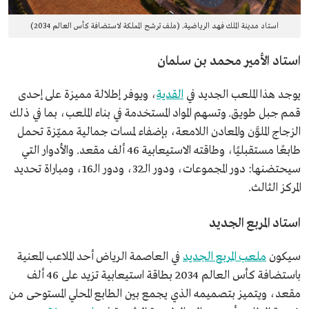
استاد مدينة الملك فهد الرياضية. (ملف ترشح المملكة لاستضافة كأس العالم 2034)
استاد الأمير محمد بن سلمان
يوجد هذا الملعب الجديد في
القدية
، ويوفر إطلالة مميزة على إحدى
قمم جبل طويق. وتسهم المواد المستخدمة في بناء الملعب، بما في ذلك
الزجاج الملوَّن والمعادن اللامعة، بإضفاء لمسات جمالية مميّزة تحمل
طابعًا مستقبليًا، وطاقته الاستيعابية 46 ألف مقعد. والأدوار التي
سيحتضنها: دور المجموعات، ودور الـ32، ودور الـ16، ومباراة تحديد
المركز الثالث.
استاد المربع الجديد
سيكون
ملعب المربع الجديد
في العاصمة الرياض أحد الملاعب المعنية
باستضافة كأس العالم 2034 بطاقة استيعابية تزيد على 46 ألف
مقعد، ويتميز بتصميمه الذي يجمع بين الطابع المحلي المستوحى من