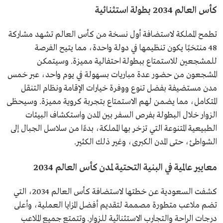
كأس العالم 2034 بطولة استثنائية
تطمح المملكة لاستضافة أول نسخة من كأس العالم تشهد مشاركة
48 منتخبًا يكون تنظيمها في دولة واحدة، مما يتيح الفرصة
للمشجعين للاستمتاع ببطولة احتفالية مميزة. وسيتمكن
المشجعون من حضور عدة مباريات بسهولة في يوم واحد، عبر خمس
مدن مستضيفة بفضل تنوع ووفرة خيارات الإقامة ونظام التنقل
المتكامل، مما يضمن لهم الاستمتاع بتجربة كروية مميزة. وسيحظى
الزوار خلال البطولة بفرص السفر بين المدن واستكشاف البيئات
الطبيعية المتنوعة التي تزخر بها المملكة، بدءًا من سلاسل الجبال إلى
الشواطئ، حتى المدن الكبرى، وغير ذلك الكثير.
معايير عالمية في البنية التحتية لمدن كأس العالم 2034
كشفت السعودية عن خطتها لاستضافة كأس العالم 2034، التي
تضم ملاعب متطورة مصممة لتقديم أفضل المزايا العملية، وأعلى
درجات الراحة والتجارب الاستثنائية للزوار. وتتمتع جميع الملاعب