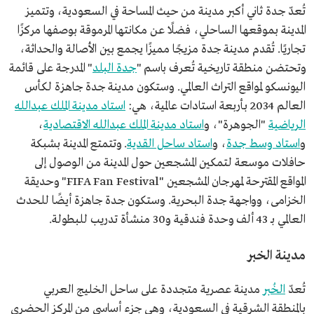
تُعدّ جدة ثاني أكبر مدينة من حيث المساحة في السعودية، وتتميز
المدينة بموقعها الساحلي، فضلًا عن مكانتها المرموقة بوصفها مركزًا
تجاريًا. تُقدم مدينة جدة مزيجًا مميزًا يجمع بين الأصالة والحداثة،
وتحتضن منطقة تاريخية تُعرف باسم "
جدة البلد
" المدرجة على قائمة
اليونسكو لمواقع التراث العالمي. وستكون مدينة جدة جاهزة لكأس
العالم 2034 بأربعة استادات عالمية، هي:
استاد مدينة الملك عبدالله
الرياضية
"الجوهرة"، و
استاد مدينة الملك عبدالله الاقتصادية
،
و
استاد وسط جدة
، و
استاد ساحل القدية
. وتتمتع المدينة بشبكة
حافلات موسعة لتمكين المشجعين حول المدينة من الوصول إلى
المواقع المقترحة لمهرجان المشجعين "FIFA Fan Festival" وحديقة
الخزامى، وواجهة جدة البحرية. وستكون جدة جاهزة أيضًا للحدث
العالمي بـ 43 ألف وحدة فندقية و30 منشأة تدريب للبطولة.
مدينة الخبر
تُعدّ
الخُبر
مدينة عصرية متجددة على ساحل الخليج العربي
بالمنطقة الشرقية في السعودية، وهي جزء أساسي من المركز الحضري