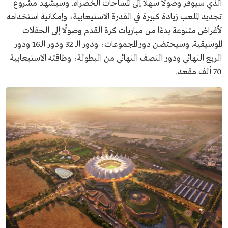
الذي سيوفر وصولًا سهلًا إلى المساحات الخضراء. وسيشهد مشروع
تجديد الملعب زيادة كبيرة في القدرة الاستيعابية، وإمكانية استخدامه
لأغراض متنوعة بدءًا من مباريات كرة القدم وصولًا إلى الحفلات
الموسيقية. وسيحتضن دور المجموعات، ودور الـ 32 ودور الـ16 ودور
الربع النهائي ودور النصف النهائي من البطولة، وطاقته الاستيعابية
70 ألف مقعد.