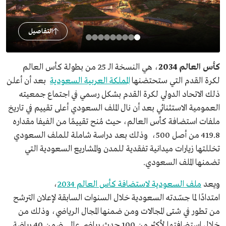
التفاصيل
كأس العالم 2034
، هي النسخة الـ 25 من بطولة كأس العالم
لكرة القدم التي ستحتضنها
المملكة العربية السعودية
بعد أن أعلن
ذلك الاتحاد الدولي لكرة القدم بشكل رسمي في اجتماع جمعيته
العمومية الاستثنائي بعد أن نال الملف السعودي أعلى تقييم في تاريخ
ملفات استضافة كأس العالم، حيث مُنح تقييمًا من الفيفا مقداره
419.8 من أصل 500، وذلك بعد دراسة شاملة للملف السعودي
تخللتها زيارات ميدانية تفقدية للمدن والمشاريع السعودية التي
تضمنها الملف السعودي.
ويعد
ملف السعودية لاستضافة كأس العالم 2034
،
امتدادًا
لما
جسّدته السعودية خلال السنوات السابقة لإعلان الترشح
من تطور في شتى المجالات ومن ضمنها المجال الرياضي، وذلك من
خلال استضافتها لأكثر من 100 حدث رياضي عالمي ضمن 40 رياضة