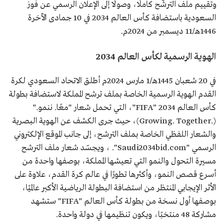
وتقييم ملف الترشّح كاملًا، وصولًا إلى الإعلان الرسمي عن فوز
السعودية باستضافة كأس العالم 2034 في 10 جمادى الآخرة
1446هـ/11 ديسمبر من 2024م.
الهوية الرسمية لكأس العالم 2034
في 20 شعبان 1445هـ/1 مارس 2024م أطلق الاتحاد السعودي لكرة
القدم الهوية الرسمية الخاصة بملف ترشح المملكة لاستضافة بطولة
كأس العالم FIFA" 2034"، التي تحمل شعار "معًا. ننمو."
(.Growing. Together)، حيث جرى الكشف عن الهوية البصرية
والشعار اللفظي الخاصة بملف الترشح، إلى جانب الموقع الإلكتروني
الرسمي "Saudi2034bid.com". ، ويجسّد شعار ملف الترشح
مسيرة التحول والنمو التي تعيشها المملكة، بوصفها واحدة من
أسرع قصص النمو، وأكثرها تطورًا في عالم كرة القدم، علاوة على
الأثر الإيجابي المنتظر من استضافة البطولة الرياضية الأكبر عالميًا،
بوصفها أول نسخة من بطولة كأس العالم "FIFA" ستشهد
مشاركة 48 منتخبًا، ويكون تنظيمها في دولة واحدة.