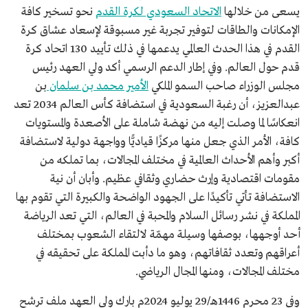
يسعى من خلالها
الاتحاد السعودي لكرة القدم
نحو تسخير كافة
الإمكانات والطاقات لتوفير تجربة غير مسبوقة لإسعاد عشاق كرة
القدم في هذا الحدث العالمي يدعمها في ذلك تأييد 130 اتحاد كرة
قدم حول العالم. وفي إطار الدعم الرسمي أكد ولي العهد رئيس
مجلس الوزراء صاحب السمو الملكي
الأمير محمد بن سلمان
بن
عبدالعزيز، أن رغبة السعودية في استضافة كأس العالم 2034 تعد
انعكاسًا لما وصلت إليه من نهضة شاملة على الأصعدة والمستويات
كافة، الأمر الذي جعل منها مركزًا قياديًّا وواجهة دولية لاستضافة
أكبر وأهم الأحداث العالمية في مختلف المجالات، بما تملكه من
مقومات اقتصادية وإرث حضاري وثقافي عظيم. وأبان أن نية
الاستضافة تأتي تأكيدًا على الجهود الواضحة والكبيرة التي تقوم بها
المملكة في نشر رسائل السلام والمحبة في العالم، التي تعد الرياضة
أحد أوجهها، بوصفها وسيلة مهمّة لالتقاء الشعوب بمختلف
أعراقهم وتعدد ثقافاتهم، وهو ما دأبت المملكة على تحقيقه في
مختلف المجالات، ومنها المجال الرياضي.
وفي 23 محرم 1446هـ/29 يوليو 2024م بارك ولي العهد ملف ترشح