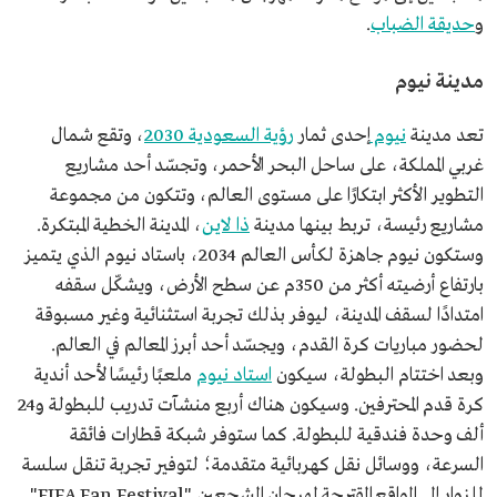
و
حديقة الضباب
.
مدينة نيوم
تعد مدينة
نيوم
إحدى ثمار
رؤية السعودية 2030
، وتقع شمال
غربي المملكة، على ساحل البحر الأحمر، وتجسّد أحد مشاريع
التطوير الأكثر ابتكارًا على مستوى العالم، وتتكون من مجموعة
مشاريع رئيسة، تربط بينها مدينة
ذا لاين
، المدينة الخطية المبتكرة.
وستكون نيوم جاهزة لكأس العالم 2034، باستاد نيوم الذي يتميز
بارتفاع أرضيته أكثر من 350م عن سطح الأرض، ويشكّل سقفه
امتدادًا لسقف المدينة، ليوفر بذلك تجربة استثنائية وغير مسبوقة
لحضور مباريات كرة القدم، ويجسّد أحد أبرز المعالم في العالم.
وبعد اختتام البطولة، سيكون
استاد نيوم
ملعبًا رئيسًا لأحد أندية
كرة قدم المحترفين. وسيكون هناك أربع منشآت تدريب للبطولة و24
ألف وحدة فندقية للبطولة. كما ستوفر شبكة قطارات فائقة
السرعة، ووسائل نقل كهربائية متقدمة؛ لتوفير تجربة تنقل سلسة
للزوار إلى المواقع المقترحة لمهرجان المشجعين "FIFA Fan Festival"