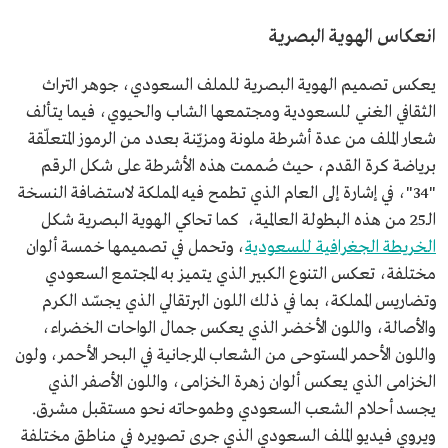
انعكاس الهوية البصرية
يعكس تصميم الهوية البصرية للملف السعودي، جوهر التراث
الثقافي الغني للسعودية ومجتمعها الشاب والحيوي، فيما يتألف
شعار الملف من عدة أشرطة ملونة ومزيّنة بعدد من الرموز المتعلّقة
برياضة كرة القدم، حيث صُممت هذه الأشرطة على شكل الرقم
"34"، في إشارة إلى العام الذي تطمح فيه المملكة لاستضافة النسخة
الـ25 من هذه البطولة العالمية، كما تحاكي الهوية البصرية شكل
الخريطة الجغرافية للسعودية
، وتحمل في تصميمها خمسة ألوان
مختلفة، تعكس التنوع الكبير الذي يتميز به المجتمع السعودي
وتضاريس المملكة، بما في ذلك اللون البرتقالي الذي يجسّد الكرم
والأصالة، واللون الأخضر الذي يعكس جمال الواحات الخضراء،
واللون الأحمر المستوحى من الشعاب المرجانية في البحر الأحمر، ولون
الخزامى الذي يعكس ألوان زهرة الخزامى، واللون الأصفر الذي
يجسد أحلام الشعب السعودي وطموحاته نحو مستقبل مشرق.
ويروي فيديو الملف السعودي الذي جرى تصويره في مناطق مختلفة