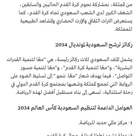
من المملكة، بمشاركة نجوم كرة القدم الحاليين والسابقين،
الشغف الكبير لدى الشعب السعودي تجاه كرة القدم، كما
يستعرض التراث الثقافي والإرث الحضاري والمشاهد الطبيعية
للمملكة.
ركائز ترشح السعودية لمونديال 2034
يشمل الملف السعودي ثلاث ركائز رئيسة، هي "معًا لتنمية القدرات
البشرية"، و"معًا لتنمية كرة القدم"، و"معًا لتنمية جسور
التواصل"، فيما يهدف شعار "معًا. ننمو." إلى تسليط الضوء على
الروابط التي تجمع المملكة وشعبها بمجتمع كرة القدم الدولي في
رحلة استثنائية، تسعى إلى بناء مستقبل أفضل لهذه الرياضة.
العوامل الداعمة لتنظيم السعودية كأس العالم 2034
1- مركز عالمي جديد للرياضة.
2- دولة تشهد تطورًا كبيرًا في مجال كرة القدم.