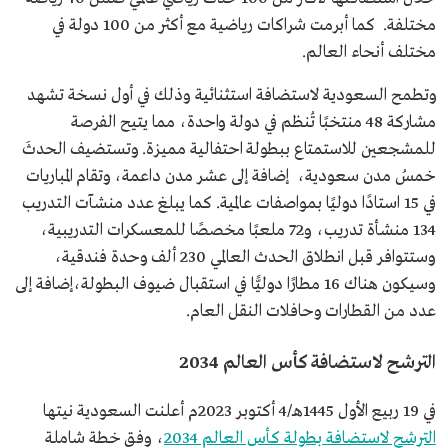
مختلفة. كما أبرمت شراكات رياضية مع أكثر من 100 دولة في
مختلف أنحاء العالم.
وتطمح السعودية لاستضافة استثنائية وذلك في أول نسخة تشهد
مشاركة 48 منتخبًا تُنظم في دولة واحدة، مما يتيح الفرصة
للمشجعين للاستمتاع ببطولة احتفالية مميزة. وتستضيف الحدثَ
خمسُ مدن سعودية، إضافة إلى عشر مدن داعمة، وتقام المباريات
في 15 استادًا دوليًا بمواصفات عالمية. كما يبلغ عدد منشآت التدريب
134 منشأة تدريب، و72 ملعبًا مخصصًا للمعسكرات التدريبية،
وستتوافر قبل انطلاق الحدث العالمي 230 ألف وحدة فندقية،
وسيكون هناك 16 مطارًا دوليًّا في استقبال ضيوف البطولة،إضافة إلى
عدد من القطارات وحافلات النقل العام.
الترشح لاستضافة كأس العالم 2034
في 19 ربيع الأول 1445هـ/4 أكتوبر 2023م أعلنت السعودية نيتها
الترشح لاستضافة بطولة كأس العالم 2034
، وفق خطة شاملة