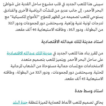
سيبنى هذا الملعب الجديد في قلب مشروع ساحل القدية على شواطئ
البحر الأحمر، إلى جانب عديدٍ من المنشآت الرياضية الأخرى والفنادق.
يستوحي الملعب تصميمه من المظهر المتموّج "للأمواج المكسيكية" مع
تدرجات لونية غنية وزاهية. وسيحتضن دور المجموعات ودور الـ32
من البطولة، ودور الـ16، وطاقته الاستيعابية 46 ألف مقعد.
استاد مدينة الملك عبدالله الاقتصادية
من المقرر بناء هذا الملعب الجديد في
مدينة الملك عبدالله الاقتصادية
على ساحل البحر الأحمر. ويتميز الملعب بتصميم متعدد
الاستخدامات مع لمسات جمالية مستوحاة من الشعاب المرجانية
المحلية. وسيحتضن دور المجموعات، ودور الـ32 من البطولة، وطاقته
الاستيعابية 45 ألف مقعد.
استاد وسط جدة
يحاكي تصميم الملعب الأنماط المعمارية المميزة لمنطقة
جدة البلد