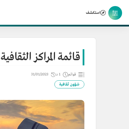
استكشف
قائمة المراكز الثقافي
قوائم
1 د
31/01/2023
شؤون ثقافية