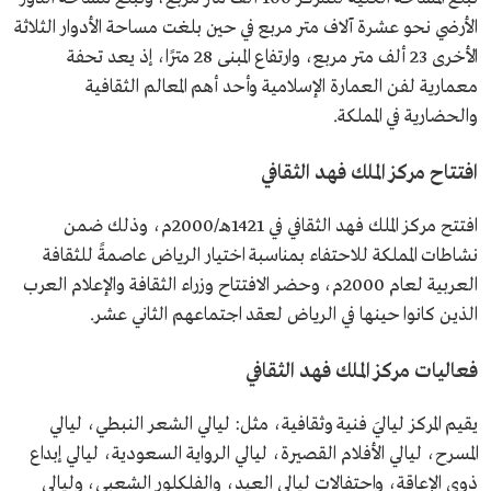
الأرضي نحو عشرة آلاف متر مربع في حين بلغت مساحة الأدوار الثلاثة
الأخرى 23 ألف متر مربع، وارتفاع المبنى 28 مترًا، إذ يعد تحفة
معمارية لفن العمارة الإسلامية وأحد أهم المعالم الثقافية
والحضارية في المملكة.
افتتاح مركز الملك فهد الثقافي
افتتح مركز الملك فهد الثقافي في 1421هـ/2000م، وذلك ضمن
نشاطات المملكة للاحتفاء بمناسبة اختيار الرياض عاصمةً للثقافة
العربية لعام 2000م، وحضر الافتتاح وزراء الثقافة والإعلام العرب
الذين كانوا حينها في الرياض لعقد اجتماعهم الثاني عشر.
فعاليات مركز الملك فهد الثقافي
يقيم المركز لياليَ فنية وثقافية، مثل: ليالي الشعر النبطي، ليالي
المسرح، ليالي الأفلام القصيرة، ليالي الرواية السعودية، ليالي إبداع
ذوي الإعاقة، واحتفالات ليالي العيد، والفلكلور الشعبي، وليالي