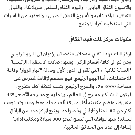
والأسبوع الثقافي الياباني، واليوم الثقافي لمسلمي سريلانكا، والليالي
الثقافية الباكستانية والأسبوع الثقافي الصيني، والعديد من المناسبات
التي استقطبت أفراد المجتمع.
مكونات مركز الملك فهد الثقافي
لمركز الملك فهد الثقافي مدخلان منفصلان يؤديان إلى البهو الرئيسي
ومن ثم إلى كافة أقسام المركز، ومنها: صالات الاستقبال الرئيسية
"الصالة الملكية"، التي تقع في الدور الأول وصالة "كبار الزوار" وقاعة
للاجتماعات، أما البهو الرئيسي فهو مصمم لإقامة المعارض على
مساحة 2000 م2، والمسرح الرئيسي يتسع لثلاثة آلاف متفرج،
ليكون ثالث أكبر مسرح في العالم، بينما يسع مسرحه الأصغر 435
متفرجًا، وتضم مكتبته أكثر من 15 ألف مجلد ومطبوعة، وتستوعب
أكثر من 80 باحثا وقارئا في وقت واحد. ويتبع المركز عدد من المرافق
المساندة منها المواقف التي تتسع لنحو 900 سيارة ومكاتب إدارية
إضافة إلى عدد من الحدائق الجانبية.