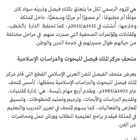
هي المزود الرسمي لكل ما يتعلق بالملك فيصل وذريته سواء كان
موثقًا أم مطبوعًا، أم مصورًا أم مرئيًّا وسمعيًّا، داخل المملكة
وخارجها، أُنشئت في 1432هــ/2011م، كما تحتفظ الدارة بالخطب،
والمقابلات والمؤتمرات الصحفية التي صدرت عنهم في مراحل مختلفة
من حياتهم طوال مسيرتهم في خدمة الدين والوطن.
متحف مركز الملك فيصل للبحوث والدراسات الإسلامية
يعرض متحف الفيصل للفن العربي الإسلامي القطع التي قام مركز
الملك فيصل للبحوث والدراسات الإسلامية بحفظها، تأسس المتحف
عام 1403هـ/1983م، ويقدم أربع مهام رئيسة، هي: إدارة المقتنيات،
وتقديم الدراسات والأبحاث، وترميم وتجليد المخطوطات، وتنسيق
المعارض والفعاليات، كما يسهم المتحف في تعزيز التدريب والتعليم
في المملكة فيقدم برامج تعليمية للطلاب وورش عمل ومحاضرات
عن الفن.