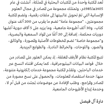
تُعد المكتبة واحدة من المكتبات البحثية في المملكة، أُنشئت في عام
1405هـ/1985م، وتمتلك مجموعة من المصادر في مجال العلوم
الإنسانية التي تمّ تحويل غالبيتها إلى ملفات رقمية، وتضم المكتبة
مجموعتين، "مجموعة عامة" تضم ما يقرب من 200 ألف عنوان
كتاب، و30 ألف أطروحة جامعية، وما يزيد على 5 آلاف دورية أغلبها
دوريات محكمة، إضافة إلى 20 ألفًا من المواد السمعية والبصرية،
و"مجموعة خاصة" تضم المخطوطات الأصلية والمصورة، والوثائق،
والصور، واللوحات، والخرائط النادرة، والطوابع البريدية.
تتبع المكتبة نظام الأرفف المغلقة، إذ يمكن العثور على المصادر من
خلال قواعد البيانات الببليوجرافية، كما يمكن اقتناء النسخ عبر
خدمات الباحثين، وتقدّم المكتبة مجموعة خدمات إلكترونية متنوعة،
منها: خدمة استقصاء المعلومات، والحصول على نسخ مصورة من
المصادر والمراجع، وطلب الإفادة عن موضوعات بُحِثت من قبل أم لا،
وخدمة إيداع الأطروحات الجامعية.
دارة آل فيصل