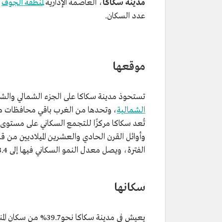
مدينة سكاكا
، العاصمة الإدارية
لمنطقة الجوف
ف
عدد السكان.
موقعها
تستحوذ مدينة سكاكا على الجزء الشمالي وال
الشمالية
، وتحدها من الغرب باقي محافظات 
تُعد سكاكا مركزًا للتجمع السكاني على مستوى
وأوائل القرن الحادي والعشرين الميلاديين من ق
الفترة، ويصل معدل النمو السكاني فيها إلى 3.4%.
سكانها
يعيش في مدينة سكاكا نحو 39.7% من سكان المنطقة، يقدر عددهم بنحو 236,669 نسمة، بحسب