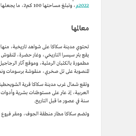
2022م
، وتبلغ مساحتها 100 كم2، ما يجعلها تسجل كثافة سكانية عالية بمعدل 2366 شخصًا لكل كم2 من أراضيها.
معالمها
تحتوي مدينة سكاكا على شواهد تاريخية، منها: 
يقع بئر سيسرا التاريخي، وغار حضرة، المنقوش
المنصوبة على تل صخري، منقوشة برسومات ونصوص
وتقع شمال غرب مدينة سكاكا قرية الشويحطية؛ 
سنة في عصور ما قبل التاريخ.
وتضم سكاكا مطار منطقة الجوف، ومقر فروع الوز