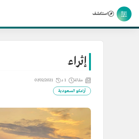
استكشف
إثراء
مقالة
1 د
07/02/2021
أرامكو السعودية