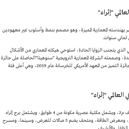
عالمي "إثراء"
تهر بهندسته المعمارية المميزة، وهو مصمم بنمط وأسلوب غير معهودين
 ثماني سنوات.
 الذي يتجنب الزوايا الحادة، استوحي هيكله المعماري من الأشكال
حدة، وصممته الشركة المعمارية النرويجية "سنوهيتا"الحاصلة على جائزة
التميز في التصميم لعام 2016، كما فاز المركز بجائزة التميز من المعهد الأمريكي للخرسانة عام 2019، وهي أعلى فئة
العالمي "إثراء"
يغطي مبنى "إثراء" ومرافقه مساحة تبلغ 80 ألف م2، ويشمل مكتبة عصرية مكونة من 4 طوابق، ويشتمل برج إثراء
على 18 طابقًا، و3 طوابق مخصصة لمختبر الأفكار، ومعرض الطاقة، ومتحف يضم 5 صالات للعرض، وسينما، ومسرح
 الطفل والأرشيف.