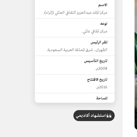
الاسم
مركز الملك عبدالعزيز الثقافي العالمي (إثراء).
نوعه
مركز ثقافي عالمي.
المقر الرئيس
الظهران، شرق المملكة العربية السعودية.
تاريخ التأسيس
2008م.
تاريخ الافتتاح
2016م.
المساحة
80 ألف م2.
استشهاد أكاديمي
يشتمل المركز على
مكتبة عصرية.
برج إثراء.