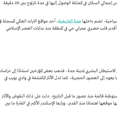
أقصاها ساعة ونصف الساعة، ويمكن لـ9.17% من إجمالي السكان في المملكة الوصول إليها في مدة تتراوح بين 20 دقيقة
 سياحية، تضم داخلها
جدة التاريخية
، أحد مواقع التراث العالمي المسجلة ف
 أقدم قلب حضري عمراني حي في المنطقة منذ بدايات العصر الإسلامي
خ الاستيطان البشري لمدينة جدة، فذهب بعض المؤرخين استنادًا إلى دراسا
ا يعود إلى العصور الحجرية، كما تدل الآثار المكتشفة في وادي بويب في
مستوطنة قائمة منذ عصور ما قبل التاريخ، دلت على ذلك النقوش والآثار
وقعها اهتمامًا منذ القدم، وزارها الإسكندر الأكبر في الفترة ما بين