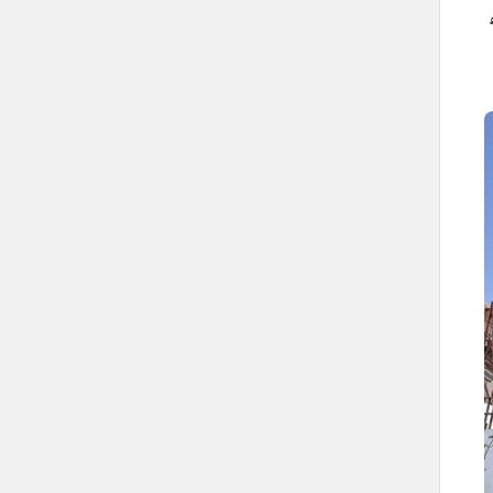
ء
كيانات مقرها مدينة جدة
صندوق المعلومات
الاسم
مدينة جدة.
الموقع
وسط غرب السعودية على ساحل البحر
الأحمر.
المنطقة الإدارية
منطقة مكة المكرمة.
عدد السكان
3,751,722 نسمة.
النقل في جدة
محطة قطار الحرمين السريع.