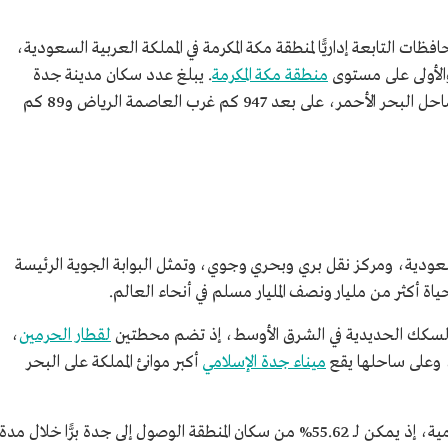
ت التابعة إداريًّا لمنطقة مكة المكرمة في المملكة العربية السعودية،
والأولى على مستوى
منطقة مكة المكرمة
. يبلغ عدد سكان مدينة جدة
3,751,722 نسمة، تقع وسط غربي المملكة على ساحل البحر الأحمر، على بعد 947 كم غرب العاصمة الرياض و89 كم
ودية، ومركز نقل بري وبحري وجوي، وتمثل البوابة الجوية الرئيسة
حياة أكثر من مليار ونصف المليار مسلم في أنحاء العالم.
ة السكك الحديدية في الشرق الأوسط، إذ تضم محطتين
لقطار الحرمين
،
ة، وعلى ساحلها يقع
ميناء جدة الإسلامي
أكبر موانئ المملكة على البحر
كما تشكل جدة منطقة استقطاب للزيارات اليومية، إذ يمكن لـ 55.62% من سكان المنطقة الوصول إلى جدة برًّا خلال مدة