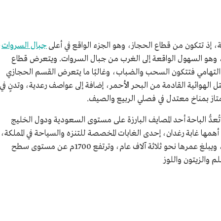
 إذ تتكون من قطاع الحجاز، وهو الجزء الواقع في أعلى
جبال السروات
،
ي، وهو السهول الواقعة إلى الغرب من جبال السروات. ويتعرض قطاع
التهامي فتتكون السحب والضباب، وغالبًا ما يتعرض القسم الحجازي
هوائية القادمة من البحر الأحمر، إضافة إلى عواصف رعدية، وتدنٍ في
تاز بمناخ معتدل في فصلي الربيع والصيف.
 تُعدُّ الباحة أحد المصايف البارزة على مستوى السعودية ودول الخليج
وتضم غابات كثيفة تصل إلى 40 غابة، أهمها غابة رغدان، إحدى الغابات المخصصة للتنزه والسياحة في المملكة،
والتي يمر بها نحو 90% من زوار منطقة الباحة، ويبلغ عمرها نحو ثلاثة آلاف عام، وترتفع 1700م عن مستوى سطح
م والزيتون واللوز