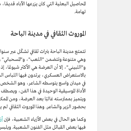
المحاصيل البعلية التي كان يزرعها الآباء قديمً
تهامة.
الموروث الثقافي في مدينة الباحة
تتمتع مدينة الباحة بتراث ثقافي تشكّل عبر سنوات
وهي متنوعة وتتضمن "اللعب"، و"المسحباني" و"ا
و"اللبيني"، إلا أن العرضة هي الأكثر شيوعًا، إ
بالاستعراض العسكري، يرتدون فيها اللباس ال
في ميدان واسع يتوسطه الشاعر، وهو الشخص الذ
الأداة الموسيقية الوحيدة في هذا الفن، ويصطف 
ويتميز بممارسته غالبًا بعد العرضة، ومن المم
بحضور الزير والشاعر. وهذا الموروث الثقافي لم ي
وكما هو الحال في بعض الأزياء الشعبية، فإن
أز
فيها بعض القبائل مثل الفنون الشعبية. ويلبس