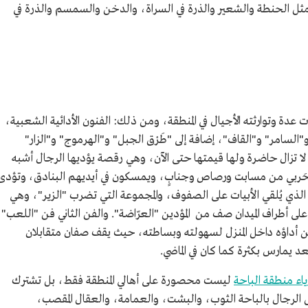
ا، مثل الحنطة والشعير والذرة في السراة، والدخن والسمسم والذرة في
 عدة وتوارثته الأجيال في المنطقة، ومن ذلك: الفنون الأدائية الشعبية،
لسامر" و"القاف"، إضافة إلى "طَرْق الجبل" و"الهرموج" و"الزار"
ذ لا تزال حاضرة ولها قيمتها حتى الآن، وهي رقصة يؤديها الرجال أشبه
حَربي من مسابت ورصاص وجنابٍ، ويمسكون في أيديهم البنادق، وتؤدى
ي يُلقي الأبيات على الصفوف، والمجموعة التي تضرب "الزير"، وهي
على أطراف الميدان صف من المؤدين "العرّاضة". والفن الثاني فن "اللعب"،
كن أداؤه داخل المنزل لسهولته وبساطته، حيث يقف صفان متقابلان
عد يمارس بكثرة كما كان في الماضي.
ياء منطقة الباحة
ليست محصورة على أهالي المنطقة فقط، بل تشترك
 الرجال بالباحة الثوب، والبشت، والعمامة، والعقال المقصب،