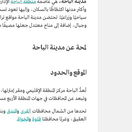
مدينة الباحة،
هي عاصمة
منطقة الباحة
الإدار
وأكثر مدنها اكتظاظًا بالسكان، وإليها تعود تسم
سياحيًا وزراعيًا. تحتضن مدينة الباحة مواقع ت
وجبال، إضافة إلى مناخ معتدل جعلها مصيفًا س
لمحة عن مدينة الباحة
الموقع والحدود
تُعدُّ الباحة مركز المنطقة الإقليمي ومقر إمار
وتبعد عن المحافظات في جهات المنطقة الأربع مسافات متق
تحدها من الشمال محافظات
القرى
و
المندق
وبن
العقيق، وغربًا محافظتا
قلوة
و
المخواة
.