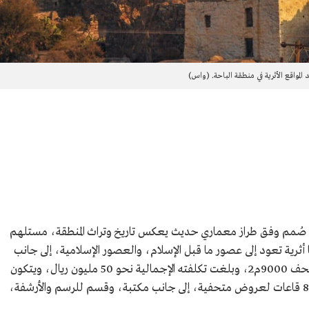
 المواقع الأثرية في منطقة الباحة. (واس)
ة، صُمم وفق طراز معماري حديث يعكس تاريخ وتراث المنطقة، مستلهم
 أثرية تعود إلى عصور ما قبل الإسلام، والعصور الإسلامية، إلى جانب
القطع الأثرية الخاصة بالمنطقة. وتبلغ مساحة المتحف 9000م2، وبلغت تكلفته الإجمالية نحو 50 مليون ريال، ويتكون
بناؤه من أربعة طوابق، و5 صالات، قُسّمت إلى 8 قاعات لعروض متحفية، إلى جانب مكتبة، وقسم للرسم والأرشفة،