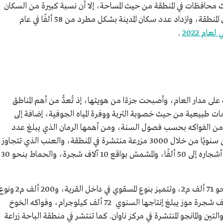
 محافظات في المنطقة من حيث المساحة، إلا أن نسبة كبيرة من السكان
يتركزون فيها، إذ يمثلون نسبة 26.7% من سكان المنطقة، وازداد عدد سكان المدينة بشكل مطرد من 58 ألفًا في عام
عام 2022
.
على مدار العام، وأصبحت جزءًا من هويتها، إذ تُعدُّ من أهم المناطق
ومات طبيعية من حيث خصوبة التربة ووفرة المياه الجوفية، إضافة إلى
ة من الفواكه بحسب فصول السنة، ومن أهمها الرمان الذي يبلغ عدد
أشجاره 700 ألف شجرة، تنتج نحو 30 ألف طن سنويًا من خلال 3000 مزرعة منتشرة في المنطقة، والعنب الذي تتجاوز
أشجاره 50 ألف شجرة، واللوز الذي يصل عدد أشجاره إلى 50 ألفًا، والمشمش بواقع 10 آلاف شجرة، والحماط بنحو 30
وتقع مزارع ذي عين للموز على مساحة تقدر بنحو 71 ألف م2، وتتميز بنوع المسقوي في داخل القرية، و200 ألف م
العثري خارجها. وتضم تلك المزارع أكثر من 20 ألف شجرة موز يبلغ إنتاجها السنوي 72 ألف كيلوجرام، وفواكه الخوخ
تين والمانجو المنتشرة في مركز ناوان. كما تنتشر في منطقة الباحة زراعة