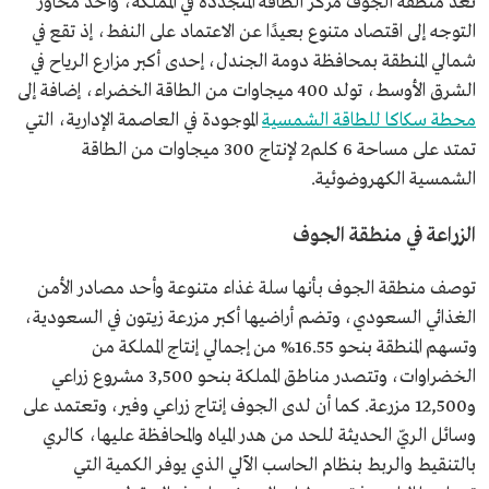
تُعد منطقة الجوف مركز الطاقة المتجددة في المملكة، وأحد محاور
التوجه إلى اقتصاد متنوع بعيدًا عن الاعتماد على النفط، إذ تقع في
شمالي المنطقة بمحافظة دومة الجندل، إحدى أكبر مزارع الرياح في
الشرق الأوسط، تولد 400 ميجاوات من الطاقة الخضراء، إضافة إلى
محطة سكاكا للطاقة الشمسية
الموجودة في العاصمة الإدارية، التي
تمتد على مساحة 6 كلم2 لإنتاج 300 ميجاوات من الطاقة
الشمسية الكهروضوئية.
الزراعة في منطقة الجوف
توصف منطقة الجوف بأنها سلة غذاء متنوعة وأحد مصادر الأمن
الغذائي السعودي، وتضم أراضيها أكبر مزرعة زيتون في السعودية،
وتسهم المنطقة بنحو 16.55% من إجمالي إنتاج المملكة من
الخضراوات، وتتصدر مناطق المملكة بنحو 3,500 مشروع زراعي
و12,500 مزرعة. كما أن لدى الجوف إنتاج زراعي وفير، وتعتمد على
وسائل الريّ الحديثة للحد من هدر المياه والمحافظة عليها، كالري
بالتنقيط والربط بنظام الحاسب الآلي الذي يوفر الكمية التي