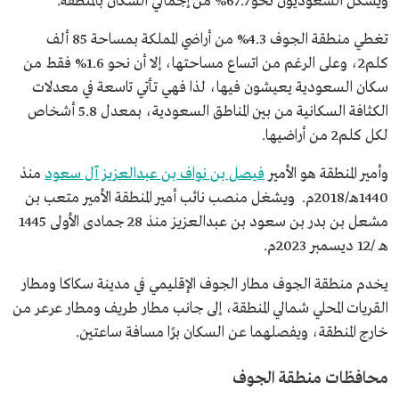
ويشكل السعوديون نحو 67.7% من إجمالي السكان بالمنطقة.
تغطي منطقة الجوف 4.3% من أراضي المملكة بمساحة 85 ألف
كلم2، وعلى الرغم من اتساع مساحتها، إلا أن نحو 1.6% فقط من
سكان السعودية يعيشون فيها، لذا فهي تأتي تاسعة في معدلات
الكثافة السكانية من بين المناطق السعودية، بمعدل 5.8 أشخاص
لكل كلم2 من أراضيها.
وأمير المنطقة هو الأمير
فيصل بن نواف بن عبدالعزيز آل سعود
منذ
1440هـ/2018م. ويشغل منصب نائب أمير المنطقة الأمير متعب بن
مشعل بن بدر بن سعود بن عبدالعزيز منذ 28 جمادى الأولى 1445
هـ /12 ديسمبر 2023م.
يخدم منطقة الجوف مطار الجوف الإقليمي في مدينة سكاكا ومطار
القريات المحلي شمالي المنطقة، إلى جانب مطار طريف ومطار عرعر من
خارج المنطقة، ويفصلهما عن السكان برًا مسافة ساعتين.
محافظات منطقة الجوف