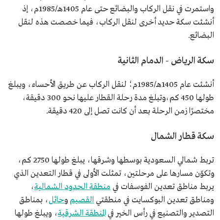
واستمرت في نقل الركاب والبضائع حتى عام 1405هـ/1985م، إذ
أنشئت سكة حديد أخرى لنقل الركاب، فيما خصصت هذه لنقل
البضائع.
سكة الرياض - الدمام الثانية
أنشئت عام 1405هـ/1985م؛ لنقل الركاب عن طريق الأحساء، ويبلغ
طولها 450 كم،وتبلغ مدة رحلة القطار عليها نحو 300 دقيقة،
مختصرًا زمن الرحلة بعد أن كانت تصل إلى 420 دقيقة.
سكة قطار الشمال
تربط شمالي السعودية بوسطها وشرقها، يبلغ طولها 2750 كم،
وتكوّن مسارها على مرحلتين، تمثلت الأولى في قطار التعدين الذي
يربط مناطق تعدين الفوسفات في
منطقة الحدود الشمالية
،
ومناطق تعدين البوكسايت في منطقتي
القصيم
و
حائل
، بمناطق
التصدير والتصنيع في رأس الخير في
المنطقة الشرقية
، ويبلغ طولها