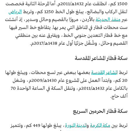
1500 كم، انطلقت عام 1432هـ/2011م. أما المرحلة الثانية فخصصت
لنقل الركاب والبضائع، يبلغ طول الخط 1250 كم، وتربط
الرياض
عبر
منفذ الحديثة
بالأردن، مرورًا بالقصيم وحائل وسدير، إذ أنشئت
ست محطات قطار في المناطق التي يمر بها. يتقاطع خط السير فيها
مع خط قطار التعدين جنوبي الخط، ويفترق عنه بين منطقتي
القصيم وحائل، وشُغّل جزئيًا أول عام 1438هـ/2017م.
سكة قطار المشاعر المقدسة
تربط
المشاعر المقدسة
بعضها ببعض عبر تسع محطات، ويبلغ طولها
20 كم، وابتدأ العمل على المشروع عام 1430هـ/2009م، وشغل
بالكامل عام 1432هـ/2011م، وتنقل السكة في الساعة الواحدة 70
ألف حاج.
سكة قطار الحرمين السريع
تربط بين
مكة المكرمة
و
المدينة المنورة
، يبلغ طولها 449 كم، وتتميز