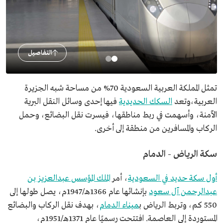
التفاصيل
تمثل المملكة العربية السعودية 70% من مساحة شبه الجزيرة
العربية،وتعد
السكك الحديدية
فيها إحدى وسائل النقل البرية
الآمنة، وأسهمت في ربط مناطقها، فيسرت نقل البضائع، وحمل
الركاب والمسافرين من منطقة إلى أخرى.
سكة الرياض - الدمام
أول سكة حديد في السعودية
، أمر
الملك المؤسس عبدالعزيز بن
عبدالرحمن آل سعود
بإنشائها عام 1366هـ/1947م، يصل طولها إلى
550 كم، وتربط الرياض ب
ميناء الدمام
، بهدف نقل الركاب والبضائع
المستوردة إلى العاصمة. افتتحت رسميًا عام 1371هـ/1951م،