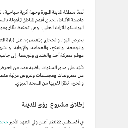
تُعدُّ منطقة المدينة المنورة وجهة أثرية سياحية
عاصمة الأنباط، إحدى أقدم المناطق المأهولة با
اليونسكو للتراث العالمي، وهي تحتفظ بآثار ومواقع ونقو
يحرص الزوار والحجاج والمعتمرون على زيارة المعال
والجمعة، والفتح، والغمامة، والإجابة، والشهداء
موقع معركة أحد والخندق وغيرهما، إلى جانب ز
شُيّد على مدى السنوات الماضية عدد من المعارض وا
من معروضات ومجسمات وعروض مرئية متعددة
والحج، نظرًا لقربها من المسجد النبوي.
إطلاق مشروع رؤى المدينة
في أغسطس 2022م أعلن ولي العهد الأمير
محمد