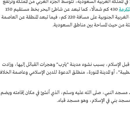
إحدى المناطق الإدارية الـ13 في المملكة العربية السعودية، تتوسط الجزء الغربي من المملكة وترتفع
لمكرمة
430 كم شمالًا، كما تبعد عن شاطئ البحر بخط مستقيم 150
مسافة 220 كم، فيما تبعد المنطقة عن العاصمة
 قبل الإسلام، بسبب نشوء مدينة "يثرب" وهجرات القبائل إليها، وزادت
بة"، أو المدينة المنورة، منطلق الدعوة للدين الإسلامي وعاصمة الخلاف
جود مسجد النبي، صلى الله عليه وسلم، الذي أنشئ في مكان إقامته ويضم
 مسجد بني في الإسلام، وهو مسجد قباء.