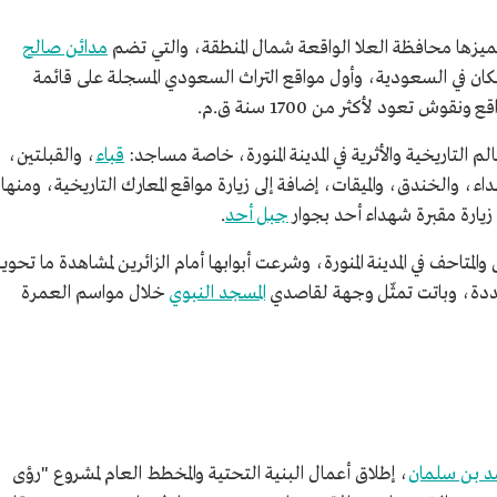
، تميزها محافظة العلا الواقعة شمال المنطقة، والتي تضم
مدائن صالح
لسكان في السعودية، وأول مواقع التراث السعودي المسجلة على قائمة
ش تعود لأكثر من 1700 سنة ق.م.
م التاريخية والأثرية في المدينة المنورة، خاصة مساجد:
قباء
، والقبلتين،
، والخندق، والميقات، إضافة إلى زيارة مواقع المعارك التاريخية، ومنها
يارة مقبرة شهداء أحد بجوار
جبل أحد
.
لمتاحف في المدينة المنورة، وشرعت أبوابها أمام الزائرين لمشاهدة ما تحويه
، وباتت تمثّل وجهة لقاصدي
المسجد النبوي
خلال مواسم العمرة
 بن سلمان
، إطلاق أعمال البنية التحتية والمخطط العام لمشروع "رؤى