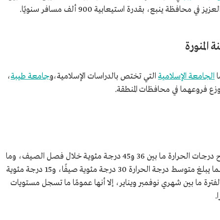
افظة ينبع، بقدرة استيعابية 900 ألف مسافر سنويًا.
 المنورة
ا
الجامعة الإسلامية
التي تختص بالدراسات الإسلامية،و
جامعة طيبة
،
تتوزع فروعهما في محافظات المنطقة.
تتسم منطقة المدينة المنورة بمناخها الحار، وتراوح درجـات الحـرارة مـا بين 36 و45 درجـة مئويـة خلال فصـل الصـيف، وما
بيـن 15–20 درجة مئوية خلال فصل الشتاء، بينما يبلغ متوسط درجة الحرارة 30 درجة مئوية صيفًا، و15 درجة مئوية
الفترة ما بين شهري نوفمبر ويناير، إلا أنها عمومًا ما تسجل مستويات