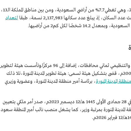
تبلغ مساحة منطقة المدينة المنورة 150,000 كم2، وهي تغطي 7.7% من أراضي السعودية، ومن بين مناطق المملكة الـ13،
لسكان، إذ يبلغ عدد سكانها 2,137,983 نسمة، طبقا
لتعداد
ة
تندرج تحت نطاق منطقة المدينة المنورة الجغرافي والتنظيمي ثماني محافظات، إضافة إلى 96 مركزًا.وتأسست هيئة لتطوير
المدينة المنورة، بصدور أمر ملكي في عام 1431هـ/2009م، قضى بتشكيل هيئة تسمى: هيئة تطوير المدينة المنورة،تلا ذلك
طقة المدينة المنورة
، برئاسة أمير منطقة المدينة المنورة، وعضوية وزيري
ولكل إمارة أميرٌ يُعيَّن بأمر ملكي بمرتبة وزير، وفي 28 جمادى الأولى 1445 هـ/12 ديسمبر 2023م، صدر أمر ملكي بتعيين
قة المدينة المنورة بمرتبة وزير، كما يشغل منصب نائب أمير المنطقة سعود