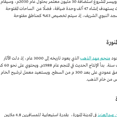
المدينة" في المنطقة الواقعة شرق المسجد النبوي، وييسر المشروع استضافة 30 مليون معتمر بحلول عام 2030م، وسيقام
على مساحة إجمالية تقدر بـ 1,5 مليون م2، حيث يستهدف إنشاء 47 ألف وحدة ضيافة، فضلًا عن الساحات المفتوحة
والمناطق الخضراء التي تُيسّر وصول الزوار إلى المسجد النبوي الشريف، إذ سيتم تخصيص 63% كمناطق مفتوحة
نورة
وجود
منجم مهد الذهب
الذي يعود تاريخه إلى 3000 عام، إذ دلت الآثار
المكتشفة في المنجم على أنه استغل قبل ثلاثة آلاف سنة. بدأ الإنتاج الحديث في ا
من الأنفاق، ويتم إجراء عمليات التنقيب على عمق عمودي على بعد 300 م من السطح. ويستعيد معمل ترشيح الخام
اس من خام الذهب.
 عبدالعزيز
في المدينة المنورة، بقدرة استيعابية للمسافرين 4.8 ملايين