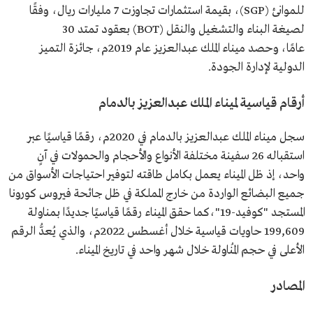
للموانئ (SGP)، بقيمة استثمارات تجاوزت 7 مليارات ريال، وفقًا
لصيغة البناء والتشغيل والنقل (BOT) بعقود تمتد 30
عامًا، وحصد ميناء الملك عبدالعزيز عام 2019م، جائزة التميز
الدولية لإدارة الجودة.
أرقام قياسية لميناء الملك عبدالعزيز بالدمام
سجل ميناء الملك عبدالعزيز بالدمام في 2020م، رقمًا قياسيًا عبر
استقباله 26 سفينة مختلفة الأنواع والأحجام والحمولات في آنٍ
واحد، إذ ظل الميناء يعمل بكامل طاقته لتوفير احتياجات الأسواق من
جميع البضائع الواردة من خارج المملكة في ظل جائحة فيروس كورونا
المستجد "كوفيد-19"،كما حقق الميناء رقمًا قياسيًا جديدًا بمناولة
199,609 حاويات قياسية خلال أغسطس 2022م، والذي يُعدُّ الرقم
الأعلى في حجم المُناولة خلال شهر واحد في تاريخ الميناء.
المصادر