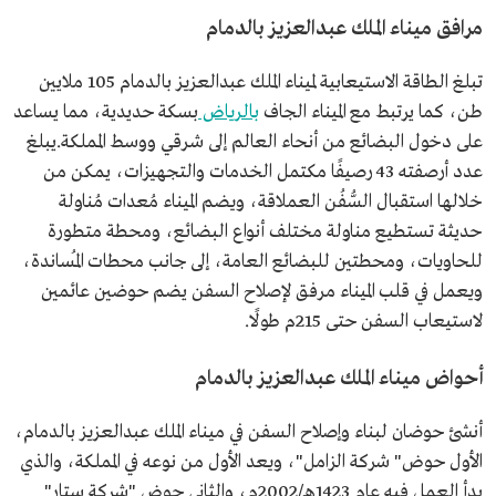
مرافق ميناء الملك عبدالعزيز بالدمام
تبلغ الطاقة الاستيعابية لميناء الملك عبدالعزيز بالدمام 105 ملايين
طن، كما يرتبط مع الميناء الجاف
بالرياض
بسكة حديدية، مما يساعد
على دخول البضائع من أنحاء العالم إلى شرقي ووسط المملكة.يبلغ
عدد أرصفته 43 رصيفًا مكتمل الخدمات والتجهيزات، يمكن من
خلالها استقبال السُّفُن العملاقة، ويضم الميناء مُعدات مُناولة
حديثة تستطيع مناولة مختلف أنواع البضائع، ومحطة متطورة
للحاويات، ومحطتين للبضائع العامة، إلى جانب محطات المُساندة،
ويعمل في قلب الميناء مرفق لإصلاح السفن يضم حوضين عائمين
لاستيعاب السفن حتى 215م طولًا.
أحواض ميناء الملك عبدالعزيز بالدمام
أنشئ حوضان لبناء وإصلاح السفن في ميناء الملك عبدالعزيز بالدمام،
الأول حوض" شركة الزامل"، ويعد الأول من نوعه في المملكة، والذي
بدأ العمل فيه عام 1423هـ/2002م، والثاني حوض "شركة ستار"