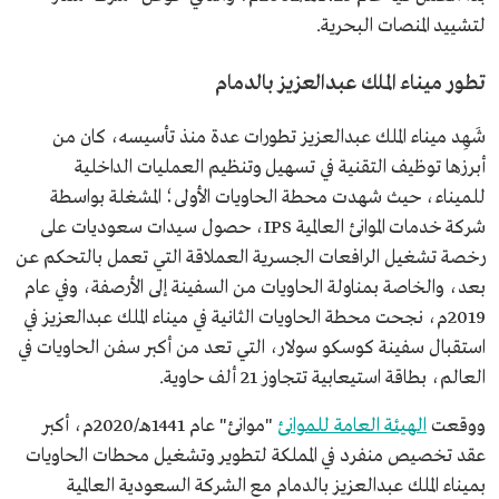
لتشييد المنصات البحرية.
تطور ميناء الملك عبدالعزيز بالدمام
شَهِد ميناء الملك عبدالعزيز تطورات عدة منذ تأسيسه، كان من
أبرزها توظيف التقنية في تسهيل وتنظيم العمليات الداخلية
للميناء، حيث شهدت محطة الحاويات الأولى؛ المشغلة بواسطة
شركة خدمات الموانئ العالمية IPS، حصول سيدات سعوديات على
رخصة تشغيل الرافعات الجسرية العملاقة التي تعمل بالتحكم عن
بعد، والخاصة بمناولة الحاويات من السفينة إلى الأرصفة، وفي عام
2019م، نجحت محطة الحاويات الثانية في ميناء الملك عبدالعزيز في
استقبال سفينة كوسكو سولار، التي تعد من أكبر سفن الحاويات في
العالم، بطاقة استيعابية تتجاوز 21 ألف حاوية.
ووقعت
الهيئة العامة للموانئ
"موانئ" عام 1441هـ/2020م، أكبر
عقد تخصيص منفرد في المملكة لتطوير وتشغيل محطات الحاويات
بميناء الملك عبدالعزيز بالدمام مع الشركة السعودية العالمية