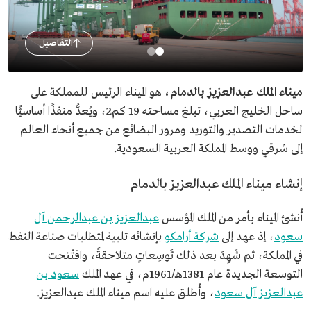
التفاصيل
ميناء الملك عبدالعزيز بالدمام،
هو الميناء الرئيس للمملكة على
ساحل الخليج العربي، تبلغ مساحته 19 كم2، ويُعدُّ منفذًا أساسيًّا
لخدمات التصدير والتوريد ومرور البضائع من جميع أنحاء العالم
إلى شرقي ووسط المملكة العربية السعودية.
إنشاء ميناء الملك عبدالعزيز بالدمام
أُنشئ الميناء بأمر من الملك المؤسس
عبدالعزيز بن عبدالرحمن آل
سعود
، إذ عهد إلى
شركة أرامكو
بإنشائه تلبية لمتطلبات صناعة النفط
في المملكة، ثم شَهِدَ بعد ذلك تَوسِعاتٍ متلاحقةً، وافتُتحت
التوسعة الجديدة عام 1381هـ/1961م، في عهد الملك
سعود بن
عبدالعزيز آل سعود
، وأُطلق عليه اسم ميناء الملك عبدالعزيز.