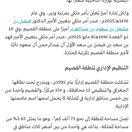
البصرية لوزارة الداخلية شعارًا لها.
ولكل إمارة أميرٌ يُعيَّن بأمر ملكي بمرتبة وزير، وفي عام
1436هـ/2015م، صدر أمر ملكي بتعيين الأمير الدكتور
فيصل بن
مشعل بن سعود بن عبدالعزيز
أميرًا على منطقة القصيم،وفي 10
ذو القعدة 1446هـ/8 مايو 2025م، صدر أمر ملكي بتعيين الأمير فهد
بن سعد بن فيصل بن سعد الأول آل عبدالرحمن آل سعود نائبًا
لأمير منطقة القصيم بالمرتبة الممتازة.
التنظيم الإداري لمنطقة القصيم
تشكلت منطقة القصيم إداريًّا عام 1992م، ويندرج تحت نطاقها
الجغرافي والتنظيمي 13 محافظة، و 154 مركزًا. والقصيم واحدة من
بين خمس مناطق إدارية في المملكة لا يحمل اسمها اسم عاصمتها
الإدارية.
تصل مساحة المنطقة إلى نحو 73 ألف كم²، وهو ما يمثل 3.65% من
مساحة المملكة، بذلك هي واحدة من بين أصغر ثلاث مناطق في