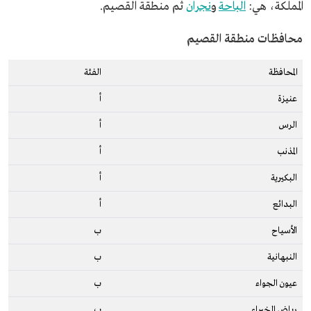
المملكة، هي:
الباحة
و
نجران
ثم منطقة القصيم.
محافظات منطقة القصيم
المحافظة
الفئة
عنيزة
أ
الرس
أ
المذنب
أ
البكيرية
أ
البدائع
أ
الأسياح
ب
النبهانية
ب
عيون الجواء
ب
رياض الخبراء
ب