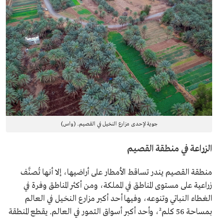
جوية لإحدى مزارع النخيل في القصيم. (واس)
الزراعة في منطقة القصيم
منطقة القصيم يندر تساقط الأمطار على أراضيها، إلا أنها تُصنَّف
زراعية على مستوى المناطق في المملكة، ومن أكثر المناطق وفرة في
الغطاء النباتي وتنوعه، وفيها أحد أكبر مزارع النخيل في العالم
بمساحة 56 كلم²، وأحد أكبر أسواق التمور في العالم. يقطع المنطقة