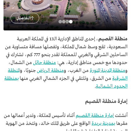
التفاصيل
منطقة القصيم
، إحدى المناطق الإدارية الـ13 في المملكة العربية
السعودية، تقع وسط شمال المملكة، وتفصلها مسافة متساوية عن
الساحلين الشرقي والغربي للمملكة تقدر بنحو 777 كم، تشترك في
حدودها مع خمس مناطق إدارية، هي:
منطقة حائل
من الشمال،
و
منطقة المدينة المنورة
من الغرب، و
منطقة الرياض
جنوبًا، و
المنطقة
الشرقية
من الشرق، وتلتقي في الجزء الشمالي الغربي منها
بمنطقة
الحدود الشمالية
.
إمارة منطقة القصيم
أنشئت
إمارة منطقة القصيم
أثناء تأسيس المملكة، وتدير أعمالها من
مقرها
بمدينة بريدة
الواقع على طريق الملك خالد، وتتخذ من الهوية