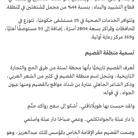
قطاع التشييد والبناء، بنسبة 44% من مجمل المشتغلين في المنطقة.
وتتوافر الخدمات الصحية في 19 مستشفى حكوميًا، تتوزع في
المحافظات والمراكز بسعة 2804 أسرّة، إضافة إلى 93 مستوصفًا أهليًّا،
و169 مركز رعاية أولية.
تسمية منطقة القصيم
تُعرف القصيم تاريخيًّا بأنها محطة لستة من طرق الحج والتجارة
التاريخية، وسُجل اسم منطقة القصيم في كثير من الشعر العربي،
وذكر الشاعر الجاهلي عنترة بن شداد مواقع بالقصيم ومنها عيون
الجواء، في قوله:
ولقد حبست بها طويلًاناقتي.. أشكو إلى سفح رواكد جثّمِ
يا دار عبلة بالجواءتكلمي.. وعمي صباحًا دار عبلة واسلمي
وضمت القصيم مقر الإقامة الخاص بالمؤسس الملك عبدالعزيز، وهو