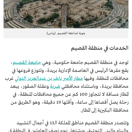
جوية لجامعة القصيم. (واس)
الخدمات في منطقة القصيم
توجد في منطقة القصيم جامعة حكومية، وهي
جامعة القصيم
،
يقع مقرها الرئيس في العاصمة الإدارية بريدة، وتتوزع فروعها في
محافظات المنطقة. وفيها
مطار الأمير نايف بن عبدالعزيز الدولي
غرب
محافظة بريدة، وباستثناء محافظتي
ضرية
وعقلة الصقور، يبعد
المطار مسافة لا تتجاوز 100 كم عن جميع محافظات المنطقة، في
رحلة يصل أقصاها إلى ساعة، وأقلها 19 دقيقة، وهو الطريق من
محافظة البكيرية إلى المطار.
وتتصدر منطقة القصيم مناطق المملكة الـ13 في أعمال التشييد
والبناء والبنى التحتية، ويشتغل نحو نصف العاملين في المنطقة في