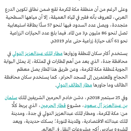
وعلى الرغم من أن منطقة مكة المكرمة تقع ضمن نطاق تكوين الدرع
العربي، المعروف بأنه فقير في المياه العميقة، إلا أن مياهها السطحية
متجددة، ويصل عدد السدود فيها لنحو 57 سدًّا بطاقة استيعابية
تصل لنحو 86 مليون م3 من الماء. فيما بلغ عدد الحيازات الزراعية
نحو 61 ألف حيازة زراعية حتى عام 2019م.
يستخدم أكثر سكان المنطقة وزوارها
مطار الملك عبدالعزيز الدولي
في
محافظة جدة، الذي يعد من أهم المطارات في المملكة، إذ يمثل البوابة
الجوية لمنطقة مكة المكرمة، وعن طريق هذا المطار يصل معظم
الحجاج والمعتمرين إلى المسجد الحرام، كما يستخدم سكان محافظة
الطائف وما جاورها
مطار الطائف الدولي
.
وفي 25 سبتمبر 2018م، دشن خادم الحرمين الشريفين الملك
سلمان
بن عبدالعزيز آل سعود
، مشروع
قطار الحرمين
، الذي يربط كلًّا
من: مكة المكرمة، ومطار الملك عبدالعزيز الدولي في جدة، ومدينة
الملك عبدالله الاقتصادية، والمدينة المنورة؛ بسكك حديدية، ويعد
المشروع سادس أكبر مشروعات النقل في العالم.