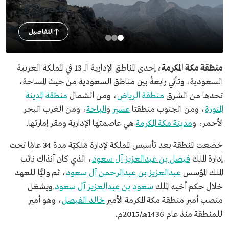
التفاصيل
منطقة مكة المكرمة،
إحدى المناطق الإدارية الـ 13 في المملكة العربية
السعودية، وتأتي رابعةً بين مناطق السعودية من حيث المساحة،
تحدها من الشرق
منطقة الرياض
، ومن الشمال
منطقة المدينة
المنورة
، ومن الجنوب منطقتا
عسير
و
الباحة
، ومن الغرب البحر
الأحمر، و
مدينة مكة المكرمة
هي عاصمتها الإدارية ومقر إمارتها.
خضعت المنطقة بعد تأسيس المملكة لإدارة مَلكيّة مدة 34 عامًا تحت
إدارة الملك
فيصل بن عبدالعزيز آل سعود
، الذي كان آنذاك نائب
الملك المؤسس
عبدالعزيز بن عبدالرحمن آل سعود
، ثم وليًّا للعهد
خلال حكم أخيه الملك
سعود بن عبدالعزيز آل سعود
.ويشغل
منصب أمير منطقة مكة المكرمة الأمير
خالد الفيصل
، وهو أمير
للمنطقة منذ عام 1436هـ/2015م.