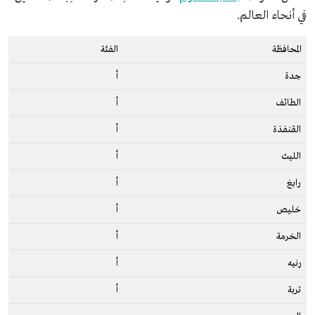
في أنحاء العالم.
المحافظة
الفئة
جدة
أ
الطائف
أ
القنفذة
أ
الليث
أ
رابغ
أ
خليص
أ
الخرمة
أ
رنيه
أ
تربة
أ