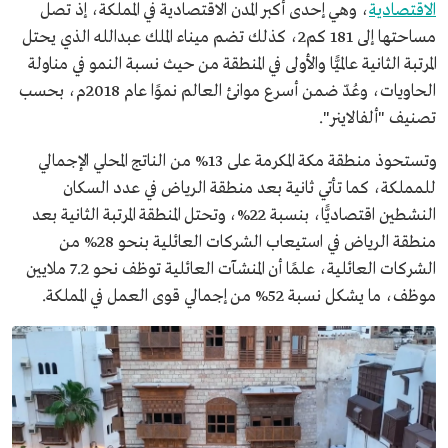
الاقتصادية
، وهي إحدى أكبر المدن الاقتصادية في المملكة، إذ تصل
مساحتها إلى 181 كم2، كذلك تضم ميناء الملك عبدالله الذي يحتل
المرتبة الثانية عالميًّا والأولى في المنطقة من حيث نسبة النمو في مناولة
الحاويات، وعُدّ ضمن أسرع موانئ العالم نموًا عام 2018م، بحسب
تصنيف "ألفالاينر".
وتستحوذ منطقة مكة المكرمة على 13% من الناتج المحلي الإجمالي
للمملكة، كما تأتي ثانية بعد منطقة الرياض في عدد السكان
النشطين اقتصاديًّا، بنسبة 22%، وتحتل المنطقة المرتبة الثانية بعد
منطقة الرياض في استيعاب الشركات العائلية بنحو 28% من
الشركات العائلية، علمًا أن المنشآت العائلية توظف نحو 7.2 ملايين
موظف، ما يشكل نسبة 52% من إجمالي قوى العمل في المملكة.