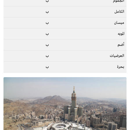
الجموم
ب
الكامل
ب
ميسان
ب
المويه
ب
أضم
ب
العرضيات
ب
بحرة
ب