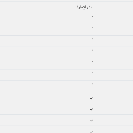
مقر الإمارة
أ
أ
أ
أ
أ
أ
أ
ب
ب
ب
ب