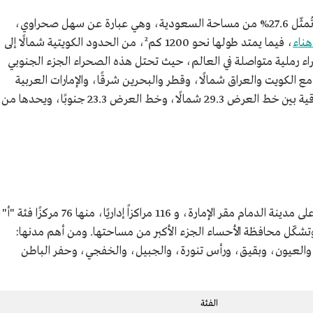
تبلغ مساحة المنطقة الشرقية 540,000 كم²، وتُمثّل 27.6% من مساحة السعودية، وهي عبارة عن سهل صحراوي،
هناء
، فيما يمتد طولها نحو 1200 كم²، من الحدود الكويتية شمالًا إلى
صحراء رملية متواصلة في العالم، حيث تحتل هذه الصحراء الجزء الجنوبي
ع الكويت والعراق شمالًا، وقطر والبحرين شرقًا، والإمارات العربية
المتحدة وسلطنة عمان جنوبًا. وتقع المنطقة الشرقية بين خط العرض 29.3 شمالًا، وخط العرض 23.3 جنوبًا، ويحدها من
تتكون المنطقة الشرقية من 12 محافظة، علاوة على مدينة الدمام مقر الإمارة، و 116 مراكزاً إداريًا، منها 76 مركزًا فئ
ا، وتشكّل محافظة الأحساء الجزء الأكبر من مساحتها. ومن أهم مدنها:
، والعيون، وبقيق، ورأس تنورة، والجبيل، والخفجي، وحفر الباطن
الفئة