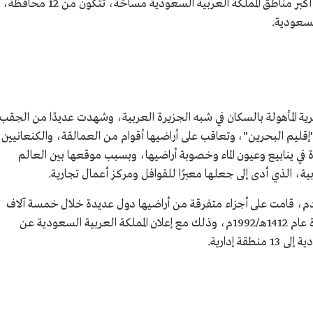
" بالنطق المحلّي، أكبر مناطق المملكة العربية السعودية مساحًة، تتكون من 12 محافظة،
لسعودية.
رية المأهولة بالسكان في شبه الجزيرة العربية، وشهدت عديدًا من الحِقب
قليم البحرين"، وتعاقب على أراضيها أقوام من العمالقة، والكنعانيين،
 في ينابيع وعيون الماء وخصوبة أراضيها، وبسبب موقعها بين العالم
بية، الذي أدى إلى جعلها معبرًا للقوافل ومركز أعمال تجارية.
قدم، قامت على أجزاء متفرقة من أراضيها دول عديدة خلال خمسة آلاف
عام قبل الميلاد، وظهرت باسمها الحالي لأول مرة عام 1412هـ/1992م، وذلك مع إعلان المملكة العربية السعودية عن
 إدارية.