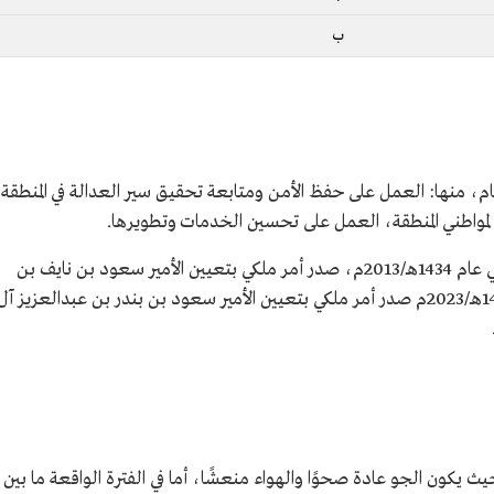
ب
هام، منها: العمل على حفظ الأمن ومتابعة تحقيق سير العدالة في المنطقة
لمواطني المنطقة، العمل على تحسين الخدمات وتطويرها.
ولكل إمارة أميرٌ يُعيَّن بأمر ملكي بمرتبة وزير،وفي عام 1434هـ/2013م، صدر أمر ملكي بتعيين الأمير سعود بن نايف بن
عبدالعزيز أميرًا للمنطقة الشرقية، وفي عام 1445هـ/2023م صدر أمر ملكي بتعيين الأمير سعود بن بندر بن عبدالعزيز آل
يث يكون الجو عادة صحوًا والهواء منعشًا، أما في الفترة الواقعة ما بين