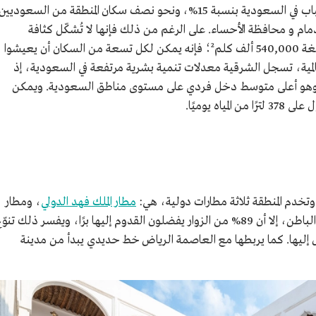
2022م، وهي من أكثر المناطق التي يسكنها الشباب في السعودية بنسبة 15%، ونحو نصف سكان المنطقة من السعوديين
منهم في حاضرة الدمام و محافظة الأحساء. على الرغم من ذلك فإنها لا تُشكّل كثافة
سكانية عالية، وبسبب مساحتها الشاسعة البالغة 540,000 ألف كلم²؛ فإنه يمكن لكل تسعة من السكان أن يعيشوا
مية العالمية، تسجل الشرقية معدلات تنمية بشرية مرتفعة في السعودية، إذ
خل الفرد فيها 16,605 ريالات، وهو أعلى متوسط دخل فردي على مستوى مناطق السعودية. ويمكن
ه يوميًا.
وتخدم المنطقة ثلاثة مطارات دولية، هي:
مطار الملك فهد الدولي
، ومطار
الأحساء الدولي، ومطار القيصومة الدولي بحفر الباطن، إلا أن 89% من الزوار يفضلون القدوم إليها برًا، ويفسر ذلك تنو
إليها. كما يربطها مع العاصمة الرياض خط حديدي يبدأ من مدينة