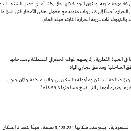
شهري مايو وأغسطس؛ فتصل درجة الحرارة إلى 46 درجة مئوية. ويكون الجو خلالها حارًا رطبًا. أما في فصل الشتاء، الذ
يقع خلال الفترة من نوفمبر وحتى فبراير، فتصل الحرارة أحيانًا إلى 8 درجات مئوية مع هطول بعض الأمطار التي نادرًا ما
ت والكهوف ذات درجة الحرارة الثابتة طيلة العام.
ا في الحياة الفطرية، إذ يسهم الموقع الجغرافي للمنطقة ومساحاتها
طق الساحلية ومناطق مجاري المياه.
جزرًا صالحة للسكن ومأهولة بالسكان إلى جانب منطقة جازان جنوب
 جزيرة أبوعلي التي تبلغ مساحتها 59,3 كلم².
المنطقة الشرقية ثالث المناطق المأهولة بالسكان في السعودية، يبلغ عدد سكانها 5,125,254 نسمة، طبقًا لتعداد السكان