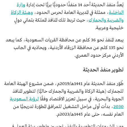
يُعدُّ منفذ الحديثة أحد 14 منفذًا حدوديًّا بريًّا تحت إدارة
وزارة
الداخلية
، ممثلة في المديرية العامة لحرس الحدود،
وهيئة الزكاة
والضريبة والجمارك
، حيث تربط تلك المنافذ المملكة بثماني دولٍ
خليجية وعربية.
يبعد المنفذ نحو 36 كلم عن محافظة القريات السعودية، كما يبعد
نحو 135 كلم عن محافظة الزرقاء الأردنية، ويحاذيه في الجانب
الأردني مركز حدود العمري.
تطوير منفذ الحديثة
طُوّر منفذ الحديثة عام 1441هـ/2019م، ضمن مشروع الهيئة العامة
للجمارك (هيئة الزكاة والضريبة والجمارك حاليًّا) لتطوير المنافذ
الجوية والبحرية، في سبيل تعزيز الاقتصاد وفقًا
لرؤية السعودية
2030
، بدأت أولى مراحل التشغيل للمرافق المطوّرة تدريجيًّا من
العام نفسه، حتى عام 1445هـ/2023م.
ومن المشروعات التطويرية بالمنفذ، تحسين وتطوير بيئة العمل في