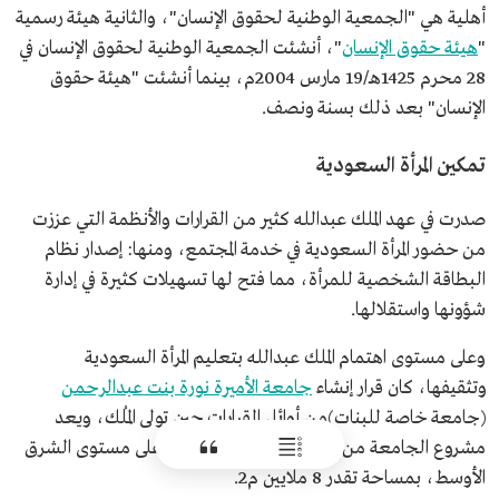
أهلية هي "الجمعية الوطنية لحقوق الإنسان"، والثانية هيئة رسمية
"
هيئة حقوق الإنسان
"، أنشئت الجمعية الوطنية لحقوق الإنسان في
28 محرم 1425هـ/19 مارس 2004م، بينما أنشئت "هيئة حقوق
الإنسان" بعد ذلك بسنة ونصف.
تمكين المرأة السعودية
صدرت في عهد الملك عبدالله كثير من القرارات والأنظمة التي عززت
من حضور المرأة السعودية في خدمة المجتمع، ومنها: إصدار نظام
البطاقة الشخصية للمرأة، مما فتح لها تسهيلات كثيرة في إدارة
شؤونها واستقلالها.
وعلى مستوى اهتمام الملك عبدالله بتعليم المرأة السعودية
وتثقيفها، كان قرار إنشاء
جامعة الأميرة نورة بنت عبدالرحمن
(جامعة خاصة للبنات)من أوائل القرارات حين تولى المُلك، ويعد
مشروع الجامعة من أضخم المشاريع الجامعية على مستوى الشرق
الأوسط، بمساحة تقدر 8 ملايين م2.