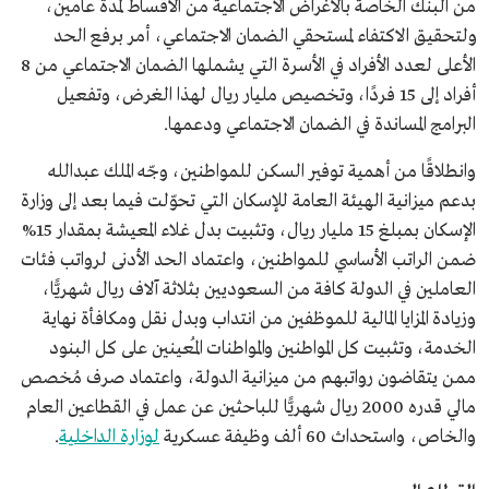
من البنك الخاصة بالأغراض الاجتماعية من الأقساط لمدة عامين،
ولتحقيق الاكتفاء لمستحقي الضمان الاجتماعي، أمر برفع الحد
الأعلى لعدد الأفراد في الأسرة التي يشملها الضمان الاجتماعي من 8
أفراد إلى 15 فردًا، وتخصيص مليار ريال لهذا الغرض، وتفعيل
البرامج المساندة في الضمان الاجتماعي ودعمها.
وانطلاقًا من أهمية توفير السكن للمواطنين، وجّه الملك عبدالله
بدعم ميزانية الهيئة العامة للإسكان التي تحوّلت فيما بعد إلى وزارة
الإسكان بمبلغ 15 مليار ريال، وتثبيت بدل غلاء المعيشة بمقدار 15%
ضمن الراتب الأساسي للمواطنين، واعتماد الحد الأدنى لرواتب فئات
العاملين في الدولة كافة من السعوديين بثلاثة آلاف ريال شهريًّا،
وزيادة المزايا المالية للموظفين من انتداب وبدل نقل ومكافأة نهاية
الخدمة، وتثبيت كل المواطنين والمواطنات المُعينين على كل البنود
ممن يتقاضون رواتبهم من ميزانية الدولة، واعتماد صرف مُخصص
مالي قدره 2000 ريال شهريًّا للباحثين عن عمل في القطاعين العام
والخاص، واستحداث 60 ألف وظيفة عسكرية
لوزارة الداخلية
.