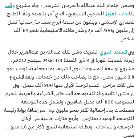
وضمن اهتمام الملك عبدالله بالحرمين الشريفين، جاء مشروع
وقف
الملك عبدالعزيز
للحرمين الشريفين، الذي أمر بتنفيذه وفقًا للطابع
المعماري الإسلامي، ويتكون من سبعة أبراج بمساحة إجمالية تصل
إلى مليون و500 ألف م2 وتقدر طاقته الاستيعابية بنحو 65 ألف
شخص.
وفي
المسجد النبوي
الشريف دشن الملك عبدالله بن عبدالعزيز خلال
زيارته للمدينة المنورة في 8 ذي القعدة 1433هـ/24 سبتمبر 2012م،
مشروع توسعة للمسجد النبوي الشريف بما يجعله يستوعب نحو
2.8 مليون مصل، مع ما يصاحب ذلك من خدمات، ونفذ المشروع
على ثلاث مراحل، تتسع المرحلة الأولى منها 800 ألف مصل، وفي
المرحلتين الثانية والثالثة توسعة الساحتين الشرقية والغربية للحرم
لتستوعب 800 ألف مصل إضافيين، وتشمل هذه التوسعة
مسطحات بناء إجمالية تقدر بنحو مليون م2، مع إضافة بوابة رئيسة
للتوسعة الجديدة بمنارتين، وأربع منارات جانبية على أركان
التوسعة والساحات، وبطاقة استيعابية تتسع لأكثر من 1.6 مليون
مصل.