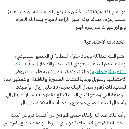
وفي عام 1431هـ/2010م، دُشن مشروع الملك عبدالله بن عبدالعزيز
لسقيا زمزم، بهدف توفير سبل الراحة لحجاج بيت الله الحرام
وتوفير عبوات ماء زمزم لهم.
الخدمات الاجتماعية
اهتم الملك عبدالله بإيجاد حلول للبطالة في المجتمع السعودي،
وذلك بدعم البنك السعودي للتسليف والادخار (سابقًا)،
بنك
التنمية الاجتماعية
(حاليًا)، وتمكينه من تلبية طلبات القروض
الاجتماعية وتمويل ورعاية المنشآت الصغيرة والناشئة، ولتحقيق هذه
المستهدفات رُفع رأسمال البنك بمبلغ 20 مليار ريال، وأضيفت
الوديعة التي وضعها لدى البنك البالغ مقدارها 10 مليارات ريال إلى
رأسمال البنك ليصبح مجموع زيادة رأسماله 30 مليار ريال.
وأمر الملك عبدالله بإعفاء جميع المتوفين من أقساط قروض البنك
الخاصة بالأغراض الاجتماعية دون أي شروط، وإعفاء جميع المقترضين