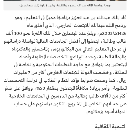
جوية لجامعة الملك عبدالله للعلوم والتقنية. واس. (دارة الملك عبدالعزيز)
قاد الملك عبدالله بن عبدالعزيز برنامجًا مميزًا في التعليم، وهو
برنامج الملك عبدالله للابتعاث الخارجي، الذي أطلق عام
1426هـ/2005م، وبلغ عدد المبتعثين خلال تلك الفترة نحو 100 ألف
طالب وطالبة، ابتعثوا إلى أفضل الجامعات العالمية لمواصلة دراساتهم
في مراحل التعليم العالي من البكالوريوس والماجستير والدكتوراه
والزمالة الطبية، وحدد البرنامج التخصصات المطلوبة وأعداد
المبتعثين بما يتوافق مع حاجة القطاعات الحكومية والخاصة في
المملكة، وخصّصت الدولة للابتعاث الخارجي أكثر من 7 مليارات
ريال، كما وضعت ضوابط تؤكد انتظام الطلاب في دراسة التخصصات
المطلوبة، وأمر بزيادة مكافأة المبتعثين بمقدار 50%، ووافق على ضمّ
أكثر من 7 آلاف طالب وطالبة من الدارسين في الجامعات الخارجية
على حسابهم الخاص إلى المشروع، لتكون دراستهم على حساب
الدولة أسوة بزملائهم.
التنمية الثقافية