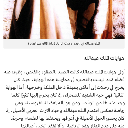
الملك عبدالله في إحدى رحلاته البرية. (دارة الملك عبدالعزيز)
هوايات الملك عبدالله
أولى هوايات الملك عبدالله كانت الصيد بالصقور والقنص، وعُرف عنه
قضاء مُدد ليست بالقصيرة في ممارسة هذه الهواية، حيث كان
يخرج في رحلات إلى أماكن بعيدة داخل المملكة وخارجها، أما الهواية
الثانية فهي حبه الشديد للصحراء، إذ كان يخرج إليها كثيرًا كلما
وجد متسعًا من الوقت، ومن هواياته المفضلة الفروسية، وهي
رياضة تعكس اهتمام الملك عبدالله بإحياء التراث العربي الأصيل، إذ
كان يجمع الخيل الأصيلة في أعراقها ويحتفظ بها لنفسه، وحرصًا
منه على عدم اندثار هذه الرياضة، وألا تفقد الخيل أصالتها