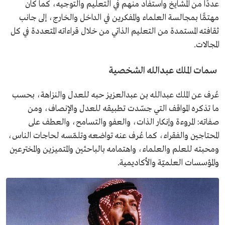
عددًا من المشايخ واستفاد منهم في التعليم والتوجيه، كما كان
مهتمًّا بمجالسة العلماء والمفكرين في الداخل والخارج، إلى جانب
ثقافته المستمدة من التعليم الذاتي من خلال قراءاته المتعددة في كل
المجالات.
سمات الملك عبدالله الشخصية
عُرف عن الملك عبدالله بن عبدالعزيز حبه للعدل والنزاهة، بحسب
ما تذكره المواقف التي جسّدت تطبيقه للعدل والإنصاف، ومن
صفاته: المروءة وإنكار الذات، والعفو والتسامح، والعطف على
المحتاجين والفقراء، كما عُرف عنه تواضعه وتلمّسه لحاجات الناس،
ومحبته للعلم والعلماء، واهتمامه بالباحثين والمتميزين والمخترعين
والمؤسسات العلميّة والأكاديمية.