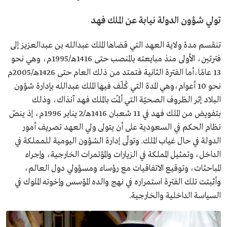
تولي شؤون الدولة نيابة عن الملك فهد
تنقسم مدة ولاية العهد التي قضاها الملك عبدالله بن عبدالعزيز إلى
فترتين، الأولى منذ مبايعته بالمنصب حتى 1416هـ/1995م، وهي نحو
13 عامًا،أما الفترة الثانية فتمتد من ذلك العام حتى 1426هـ/2005م
نحو 10 أعوام،وهي المدة التي كُلّف فيها الملك عبدالله بإدارة شؤون
البلاد إثر الظروف الصحيّة التي ألمّت بالملك فهد آنذاك، وذلك
بتفويض من الملك فهد في 11 شعبان 1416هـ/2 يناير 1996م، إذ ينصّ
نظام الحكم في السعودية على أن يتولى ولي العهد تصريف أمور
الدولة في حال غياب الملك. وتولّى إدارة الشؤون اليومية للمملكة في
الداخل، وتمثيل المملكة في الزيارات والمؤتمرات الخارجية، وإجراء
المباحثات، وتوقيع الاتفاقيات مع رؤساء ومسؤولي دول العالم،
وأثبتت تلك الفترة استمراره في نهج والده المؤسس وإخوته الملوك في
السياسة الداخلية والخارجية.