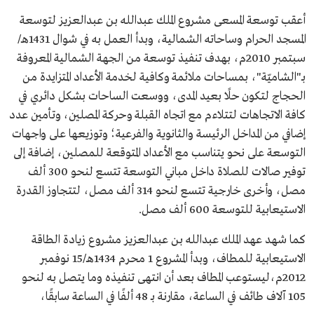
أعقب توسعة المسعى مشروع الملك عبدالله بن عبدالعزيز لتوسعة
المسجد الحرام وساحاته الشمالية، وبدأ العمل به في شوال 1431هـ/
سبتمبر 2010م، بهدف تنفيذ توسعة من الجهة الشمالية المعروفة
بـ"الشاميّة"، بمساحات ملائمة وكافية لخدمة الأعداد المتزايدة من
الحجاج لتكون حلًا بعيد المدى، ووسعت الساحات بشكل دائري في
كافة الاتجاهات لتتلاءم مع اتجاه القبلة وحركة المصلين، وتأمين عدد
إضافي من المداخل الرئيسة والثانوية والفرعية؛ وتوزيعها على واجهات
التوسعة على نحو يتناسب مع الأعداد المتوقعة للمصلين، إضافة إلى
توفير صالات للصلاة داخل مباني التوسعة تتسع لنحو 300 ألف
مصل، وأخرى خارجية تتسع لنحو 314 ألف مصل، لتتجاوز القدرة
الاستيعابية للتوسعة 600 ألف مصل.
كما شهد عهد الملك عبدالله بن عبدالعزيز مشروع زيادة الطاقة
الاستيعابية للمطاف، وبدأ المشروع 1 محرم 1434هـ/15 نوفمبر
2012م،ليستوعب المطاف بعد أن انتهى تنفيذه وما يتصل به لنحو
105 آلاف طائف في الساعة، مقارنة بـ 48 ألفًا في الساعة سابقًا،