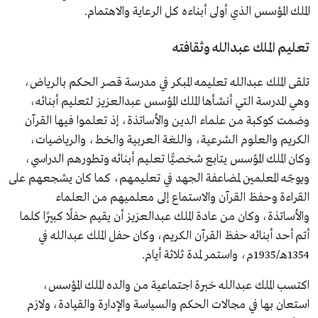
الملك المؤسس الذي أولى أبناءه كل الرعاية والاهتمام.
تعليم الملك عبدالله وثقافته
تلقى الملك عبدالله تعليمه المبكر في مدرسة قصر الحكم بالرياض،
وهي المدرسة التي أنشأها الملك المؤسس عبدالعزيز لتعليم أبنائه،
وضمت كوكبة من علماء الدين والأساتذة، إذ تعلموا فيها القرآن
الكريم والعلوم الشرعية، واللغة العربية والخط، والرياضيات،
وكان الملك المؤسس يتابع شخصيًّا تعليم أبنائه وتطورهم الدراسي،
ويوجّه المعلمين لمضاعفة الجهد في تعليمهم، كما كان يشجعهم على
القراءة وحفظ القرآن والاستماع إلى معلميهم من العلماء
والأساتذة، وكان من عادة الملك عبدالعزيز أن يقيم حفلًا كبيرًا كلما
أتم أحد أبنائه حفظ القرآن الكريم، وكان حفل الملك عبدالله في
1354هـ/1935م، واستمر لمدة ثلاثة أيام.
اكتسب الملك عبدالله خبرة اجتماعية من والده الملك المؤسس،
استعان بها في مجالات الحكم والسياسة والإدارة والقيادة، ولازم