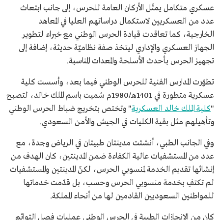
عسكري متكامل يمثّل الأركان العامة للحرس، إلى جانب ابتعاث
عدد من العسكريين لاستكمال دراساتهم العليا في المعاهد
الخارجية، كما تعاقدت قيادة الحرس الوطني مع خبراء لتطوير
الجهاز العسكري والإداري ليتخذ صفة نظاميّة حديثة، إضافة إلى
تجهيز الحرس بأحدث الأسلحة والمعدات المناسبة.
تطوّرت المدارس الفنية للحرس الوطني فيما بعد، وأسست كلية
عسكرية متطورة في 1401هـ/1980م سُميت باسم الملك خالد، لتصبح
"
كلية الملك خالد العسكرية
" وتختص بتخريج ضباط الحرس الوطني
وتأهيلهم مثل بقية الكليات في الجيش والأمن السعودي.
وفي الجانب الطبي، أنشئت مدينتان طبيتان في الرياض وجدة، مع
عدد من المستشفيات عالية الكفاءة ضمن المدينتين، كان الهدف من
إنشائها تقديم الخدمة لمنسوبي الحرس، لكنّ المدينتين والمستشفيات
لم تكتفِ بخدمة منسوبي الحرس وحسب، بل قدّمت خدماتها
للمواطنين السعوديين القادمين لها من أنحاء المملكة.
كان من الإنجازات الطبية في الحرس الوطني عمليات فصل التوائم