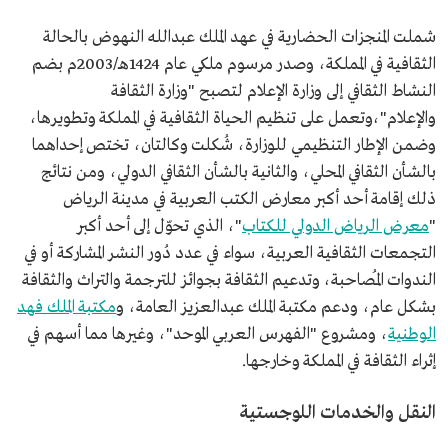
شملت المنجزات الحضارية في عهد الملك عبدالله النهوض بالحالة
الثقافية في المملكة، وصدر مرسوم ملكي عام 1424هـ/2003م بضم
النشاط الثقافي إلى وزارة الإعلام لتصبح "وزارة الثقافة
والإعلام"،وتعمل على تنظيم الحياة الثقافية في المملكة وتطويرها،
وضمن الإطار التنظيمي للوزارة، شُكلت وكالتان، تختص إحداهما
بالشأن الثقافي المحلي، والثانية بالشأن الثقافي الدولي، ومن نتائج
ذلك إقامة أحد أكبر معارض الكتب العربية في مدينة الرياض
"
معرض الرياض الدولي للكتاب
"، الذي تحوّل إلى أحد أكبر
التجمعات الثقافية العربية، سواء في عدد دُور النشر المشاركة أو في
الندوات المُصاحبة، وتدعيم الثقافة بجوائز للترجمة والتراث والثقافة
بشكل عام، ودعم مكتبة الملك عبدالعزيز العامة، و
مكتبة الملك فهد
الوطنية
، ومشروع "الفهرس العربي الموحد"، وغيرها مما أسهم في
إثراء الثقافة في المملكة وخارجها.
النقل والخدمات اللوجستية