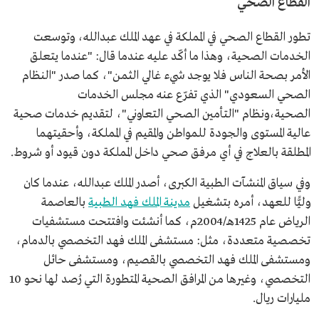
القطاع الصحي
تطور القطاع الصحي في المملكة في عهد الملك عبدالله، وتوسعت
الخدمات الصحية، وهذا ما أكّد عليه عندما قال: "عندما يتعلق
الأمر بصحة الناس فلا يوجد شيء غالي الثمن"، كما صدر "النظام
الصحي السعودي" الذي تفرّع عنه مجلس الخدمات
الصحية،ونظام "التأمين الصحي التعاوني"، لتقديم خدمات صحية
عالية المستوى والجودة للمواطن والمقيم في المملكة، وأحقيتهما
المطلقة بالعلاج في أي مرفق صحي داخل المملكة دون قيود أو شروط.
وفي سياق المنشآت الطبية الكبرى، أصدر الملك عبدالله، عندما كان
وليًّا للعهد، أمره بتشغيل
مدينة الملك فهد الطبية
بالعاصمة
الرياض عام 1425هـ/2004م، كما أنشئت وافتتحت مستشفيات
تخصصية متعددة، مثل: مستشفى الملك فهد التخصصي بالدمام،
ومستشفى الملك فهد التخصصي بالقصيم، ومستشفى حائل
التخصصي، وغيرها من المرافق الصحية المتطورة التي رُصد لها نحو 10
مليارات ريال.