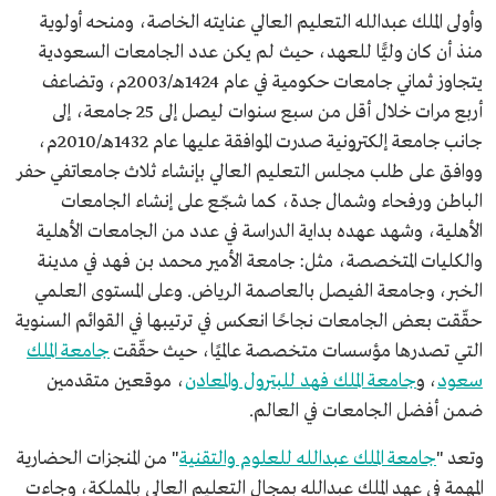
وأولى الملك عبدالله التعليم العالي عنايته الخاصة، ومنحه أولوية
منذ أن كان وليًّا للعهد، حيث لم يكن عدد الجامعات السعودية
يتجاوز ثماني جامعات حكومية في عام 1424هـ/2003م، وتضاعف
أربع مرات خلال أقل من سبع سنوات ليصل إلى 25 جامعة، إلى
جانب جامعة إلكترونية صدرت الموافقة عليها عام 1432هـ/2010م،
ووافق على طلب مجلس التعليم العالي بإنشاء ثلاث جامعاتفي حفر
الباطن ورفحاء وشمال جدة، كما شجّع على إنشاء الجامعات
الأهلية، وشهد عهده بداية الدراسة في عدد من الجامعات الأهلية
والكليات المتخصصة، مثل: جامعة الأمير محمد بن فهد في مدينة
الخبر، وجامعة الفيصل بالعاصمة الرياض. وعلى المستوى العلمي
حقّقت بعض الجامعات نجاحًا انعكس في ترتيبها في القوائم السنوية
التي تصدرها مؤسسات متخصصة عالميًا، حيث حقّقت
جامعة الملك
سعود
، و
جامعة الملك فهد للبترول والمعادن
، موقعين متقدمين
ضمن أفضل الجامعات في العالم.
وتعد "
جامعة الملك عبدالله للعلوم والتقنية
" من المنجزات الحضارية
المهمة في عهد الملك عبدالله بمجال التعليم العالي بالمملكة، وجاءت