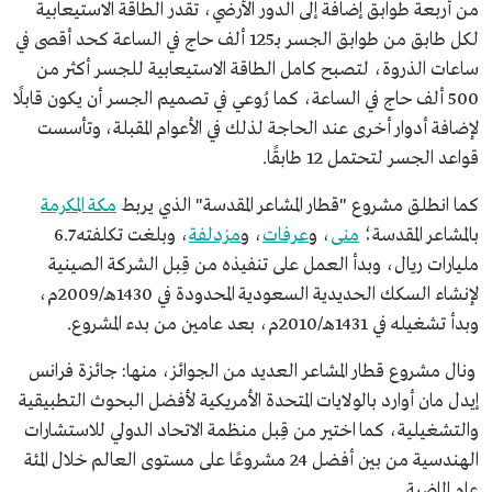
من أربعة طوابق إضافة إلى الدور الأرضي، تقدر الطاقة الاستيعابية
لكل طابق من طوابق الجسر بـ125 ألف حاج في الساعة كحد أقصى في
ساعات الذروة، لتصبح كامل الطاقة الاستيعابية للجسر أكثر من
500 ألف حاج في الساعة، كما رُوعي في تصميم الجسر أن يكون قابلًا
لإضافة أدوار أخرى عند الحاجة لذلك في الأعوام المقبلة، وتأسست
قواعد الجسر لتحتمل 12 طابقًا.
كما انطلق مشروع "قطار المشاعر المقدسة" الذي يربط
مكة المكرمة
بالمشاعر المقدسة؛
منى
، و
عرفات
، و
مزدلفة
، وبلغت تكلفته 6.7
مليارات ريال، وبدأ العمل على تنفيذه من قِبل الشركة الصينية
لإنشاء السكك الحديدية السعودية المحدودة في 1430هـ/2009م،
وبدأ تشغيله في 1431هـ/2010م، بعد عامين من بدء المشروع.
ونال مشروع قطار المشاعر العديد من الجوائز، منها: جائزة فرانس
إيدل مان أوارد بالولايات المتحدة الأمريكية لأفضل البحوث التطبيقية
والتشغيلية، كما اختير من قِبل منظمة الاتحاد الدولي للاستشارات
الهندسية من بين أفضل 24 مشروعًا على مستوى العالم خلال المئة
عام الماضية.