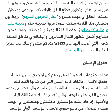
ضمن اهتمام الملك عبدالله بخدمة الحرمين الشريفين وضيوفهما
على مدار العام، وتطوير قطاع النقل والمواصلات بين مدن ومناطق
المملكة، انطلق في عهده مشروع "
قطار الحرمين السريع
" الرابط بين
منطقتي مكة المكرمة والمدينة المنورة مرورًا بمدينة جدة و
مدينة الملك
عبدالله الاقتصادية
، هذه النقلة النوعية في المواصلات جاءت ضمن
مشاريع أشمل لتطوير انتقال المسافرين والبضائع في مناطق المملكة
كافة، التي أضيف إليها عام 1433هـ/2013م مشروع الملك عبدالعزيز
للنقل العام "
مترو الرياض
".
حقوق الإنسان
عملت حكومة الملك عبدالله على دعم كل توجه في سبيل حماية
حقوق الإنسان، واتخاذ كافة السبل التي من شأنها تأكيد تلك
الحماية، من خلال منظومة القضاء والمنظمات والهيئات التي تدعم
حصول الفرد على حقوقه، والتي تعد رافدًا للأنظمة القضائية
والأمنية، إذ جاء إنشاء مؤسستين مختلفتين ومتصلتين في الوقت
نفسه، تعملان على دعم حقوق الإنسان، المؤسسة الأولى مؤسسة