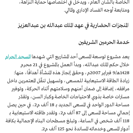
الخاصة بالشأن العام، ويدخل في اختصاصها حماية النزاهة،
ومتابعة أوجه الفساد الإداري والمالي.
المنجزات الحضارية في عهد الملك عبدالله بن عبدالعزيز
خدمة الحرمين الشريفين
يعد مشروع توسعة المسعى أحد المشاريع التي شهدها
المسجد الحرام
خلال حكم الملك عبدالله، وبدأ العمل بالمشروع في 21 محرم
1428هـ/9 فبراير 2007م، وحقق إنجاز هذه المنشأة أهدافًا، منها:
زيادة الطاقة الاستيعابية للمسعى، وتسهيل تنقّل المعتمرين داخل
مرافقه، إضافة إلى ضمان أمنهم وسلامتهم أثناء الحركة، وتوفير
مسارات خاصة بذوي الاحتياجات الخاصة وكبار السن، وتقدّر
مساحة الدور الواحد في المسعى الجديد بـ 18 ألف م2، في حين يصل
إجمالي مساحة المسعى إلى 87 ألف م2، وتقدر طاقته الاستيعابية بـ
118 ألف شخص في الساعة، وتبلغ مسطحات البناء الإجمالية بكافة
أدوار المسعى وخدماته المساندة نحو 125 ألف م2.