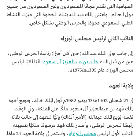
السيامية التي تقدم مجانًا للسعوديين وغير السعوديين من جميع
دول العالم، واعتنى الملك عبدالله بتلك الخطوة التي ميزت النشاط
الطبي السعودي عمومًا والحرس الوطني بشكلٍ خاص.
النائب الثاني لرئيس مجلس الوزراء
إلى جانب تولي الملك عبدالله (حين كان أميرًا) رئاسة الحرس الوطني،
عين من قِبل الملك
خالد بن عبدالعزيز آل سعود
نائبًا ثانيًا لرئيس
مجلس الوزراء عام 1395هـ/1975م.
ولاية العهد
في 21 شعبان 1402هـ/13 يونيو 1982م تُوفي الملك خالد، وبويع أخوه
الملك فهد بن عبدالعزيز آل سعود ملكًا على المملكة، وفي الوقت
نفسه بُويع الملك عبدالله (الأمير آنذاك) وليًّا للعهد إلى جانب بقائه
رئيسًا للحرس الوطني، وأصدر الملك فهد مرسومًا ملكيًّا بتعيينه
النائب الأول لرئيس
مجلس الوزراء
، واستمر في ولاية العهد 24 عامًا.