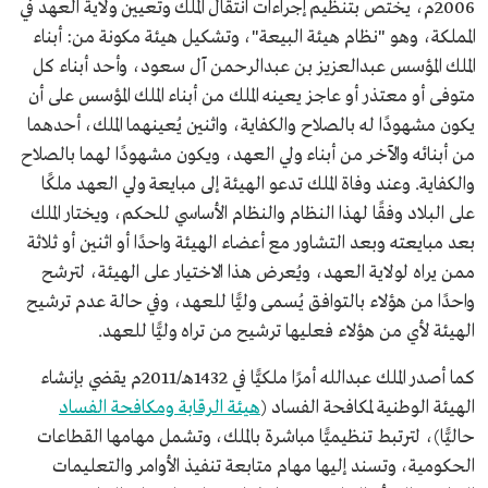
2006م، يختص بتنظيم إجراءات انتقال المُلك وتعيين ولاية العهد في
المملكة، وهو "نظام هيئة البيعة"، وتشكيل هيئة مكونة من: أبناء
الملك المؤسس عبدالعزيز بن عبدالرحمن آل سعود، وأحد أبناء كل
متوفى أو معتذر أو عاجز يعينه الملك من أبناء الملك المؤسس على أن
يكون مشهودًا له بالصلاح والكفاية، واثنين يُعينهما الملك، أحدهما
من أبنائه والآخر من أبناء ولي العهد، ويكون مشهودًا لهما بالصلاح
والكفاية. وعند وفاة الملك تدعو الهيئة إلى مبايعة ولي العهد ملكًا
على البلاد وفقًا لهذا النظام والنظام الأساسي للحكم، ويختار الملك
بعد مبايعته وبعد التشاور مع أعضاء الهيئة واحدًا أو اثنين أو ثلاثة
ممن يراه لولاية العهد، ويُعرض هذا الاختيار على الهيئة، لترشح
واحدًا من هؤلاء بالتوافق يُسمى وليًّا للعهد، وفي حالة عدم ترشيح
الهيئة لأي من هؤلاء فعليها ترشيح من تراه وليًّا للعهد.
كما أصدر الملك عبدالله أمرًا ملكيًّا في 1432هـ/2011م يقضي بإنشاء
الهيئة الوطنية لمكافحة الفساد (
هيئة الرقابة ومكافحة الفساد
حاليًّا)، لترتبط تنظيميًّا مباشرة بالملك، وتشمل مهامها القطاعات
الحكومية، وتسند إليها مهام متابعة تنفيذ الأوامر والتعليمات