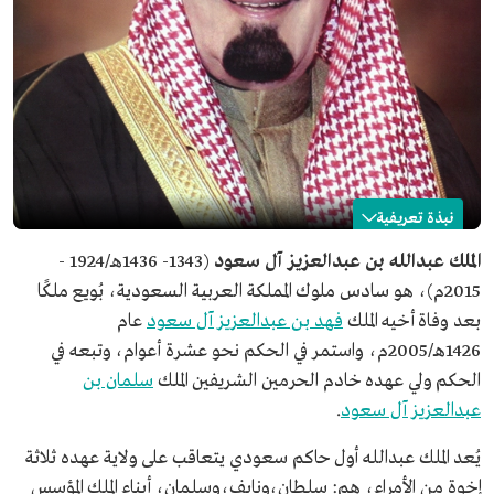
نبذة تعريفية
عبدالله بن عبدالعزيز آل سعود
الملك عبدالله بن عبدالعزيز آل سعود
(1343- 1436هـ/1924 -
2015م)، هو سادس ملوك المملكة العربية السعودية، بُويع ملكًا
الاسم
الملك عبدالله بن عبدالعزيز آل سعود.
بعد وفاة أخيه الملك
فهد بن عبدالعزيز آل سعود
عام
تاريخ الميلاد
1343هـ/1924م.
1426هـ/2005م، واستمر في الحكم نحو عشرة أعوام، وتبعه في
مكان الميلاد
الرياض.
الحكم ولي عهده خادم الحرمين الشريفين الملك
سلمان بن
تاريخ الوفاة
1436هـ/2015م.
عبدالعزيز آل سعود
.
مدة الحكم
عشرة أعوام.
يُعد الملك عبدالله أول حاكم سعودي يتعاقب على ولاية عهده ثلاثة
إخوة من الأمراء، هم: سلطان،ونايف،وسلمان، أبناء الملك المؤسس