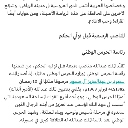
وخصائصها العربية أسّس نادي الفروسية في مدينة الرياض، وشجّع
الآخرين على المحافظة على هذه الرياضة الأصيلة، ومن هواياته أيضًا
القراءة وحب الاطلاع.
المناصب الرسمية قبل تولّي الحكم
رئاسة الحرس الوطني
تقلّد الملك عبدالله مناصب رفيعة قبل توليه الحكم، من ضمنها
رئاسة الحرس الوطني (وزارة الحرس الوطني حاليًا)، إذ أصدر الملك
سعود بن عبدالعزيز آل سعود
مرسومًا ملكيًّا في 10 رمضان
1382هـ/4 فبراير 1963م، يقضي بتعيين الملك عبدالله (الأمير آنذاك)
أميرًا للحرس الوطني، وهو أحد أفرع القوات المسلحة السعودية التي
أسست في عهد الملك المؤسس عبدالعزيز من أبناء الرجال الذين
ساندوه في مرحلة تأسيس وتوحيد وبناء المملكة، وشهد الحرس
الوطني بعد رئاسة الملك عبدالله له انطلاقة كبرى في مسيرته.