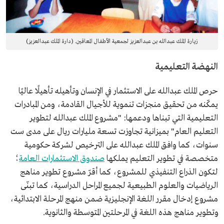
زيارة الملك عبدالله بن عبدالعزيز لجمعية الأطفال المعاقين. (دارة الملك عبدالعزيز)
النهضة التعليمية
حرص الملك عبدالله على الاستثمار في الإنسان وتأهيله تأهيلًا عاليًا
يمكّنه من تحقيق منجزات تنموية للأجيال القادمة، ومن المبادرات
التعليمية التي تبناها ودعمها: "مشروع الملك عبدالله لتطوير
التعليم العام" بميزانية تجاوزت تسعة مليارات ريال على مدى ست
سنوات، كما وافق الملك عبدالله على الترخيص لشركة حكومية
متخصصة في تطوير التعليم يملكها
صندوق الاستثمارات العامة
؛
لتكون الذراع التنفيذي للمشروع، كما أقرّ مشروع تطوير مناهج
الرياضيات والعلوم الطبيعية لجميع المراحل الدراسية، كما تبنّى
مشروع إدخال مقرر اللغة الإنجليزية ضمن منهج المرحلة الابتدائية،
وتطوير مناهج هذه اللغة في المرحلتين المتوسطة والثانوية.