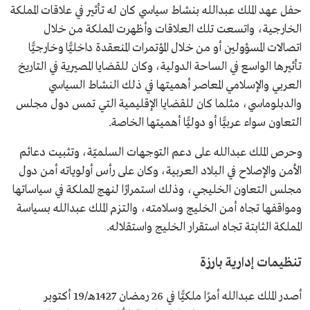
حفل عهد الملك عبدالله بنشاط سياسي كان له تأثير في علاقات المملكة
الخارجية، واتسعت تلك العلاقات وأظهرت المملكة من خلال
اتصالات المسؤولين أو من خلال المؤتمرات المنعقدة داخليًّا وخارجيًّا
تأثيرها الواسع في الساحة الدولية، وكان للقضايا المصيرية في التاريخ
العربي والإسلامي المعاصر أهميتها في ذلك النشاط السياسي
والدبلوماسي، مثلما كان للقضايا الإقليمية التي تمس دول مجلس
التعاون سواء عربيًّا أو دوليًّا أهميتها الخاصة.
وحرص الملك عبدالله على دعم التوجهات السلميّة، وتثبيت دعائم
الأمن والإصلاح في البلاد العربية، وكان على رأس أولوياته أمن دول
مجلس التعاون الخليجي، وذلك استمرارًا لنهج المملكة في سياساتها
ومواقفها تجاه أمن الخليج وسلامته، والتزم الملك عبدالله بسياسة
المملكة الثابتة تجاه استقرار الخليج واستقلاله.
تنظيمات إدارية بارزة
أصدر الملك عبدالله أمرًا ملكيًّا في 26 رمضان 1427هـ/19 أكتوبر