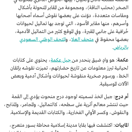
الصخر (محلب الناقة)، ومجموعة من المقابر المنحوتة بأشكال
ومقاسات متعددة، دوّنت على بعضها نقوش أسماء أصحابها
وأسرهم، منها مقابر الأسود، التي توجد بها تماثيل لحيوانات
خُرافية على جانبي المقبرة، وفي الموقع كثير من التماثيل الآدمية،
بعضها محفوظ في
متحف العلا
، و
المتحف الوطني السعودي
بالرياض
.
عكمة
: هو وادٍ ضيق ينحدر من
جبل عكمة
، يحتوي على كتابات
لحيانية تبرز معلومات عن تاريخ حضارتهم، تميزت نقوشه بإتقان
الخط، ورسوم صخرية منقوشة لحيوانات وأشكال آدمية وبعض
الآلات الموسيقية.
أم درج
: جبل اتخذ تسميته لوجود درج منحوت يؤدي إلى القمة
حيث تنتشر معالم أثرية على سطحه، كالتماثيل، والمجامر، والمذابح،
والنقوش، وكسر الأواني الفخارية، والكتابات القديمة والإسلامية.
المابيات
: اكتشفت فيها بقايا مدينة إسلامية محاطة بسور متعرج،