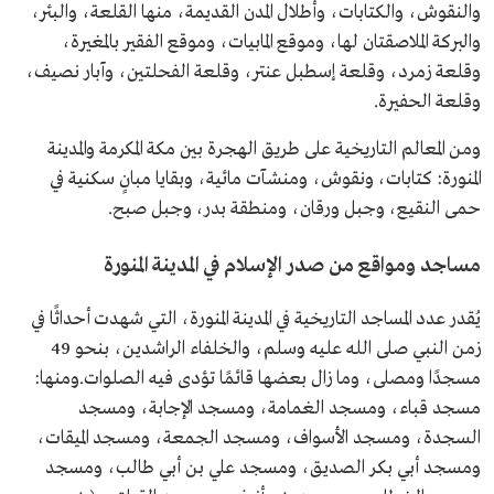
والنقوش، والكتابات، وأطلال المدن القديمة، منها القلعة، والبئر،
والبركة الملاصقتان لها، وموقع المابيات، وموقع الفقير بالمغيرة،
وقلعة زمرد، وقلعة إسطبل عنتر، وقلعة الفحلتين، وآبار نصيف،
وقلعة الحفيرة.
ومن المعالم التاريخية على طريق الهجرة بين مكة المكرمة والمدينة
المنورة: كتابات، ونقوش، ومنشآت مائية، وبقايا مبانٍ سكنية في
حمى النقيع، وجبل ورقان، ومنطقة بدر، وجبل صبح.
مساجد ومواقع من صدر الإسلام في المدينة المنورة
يُقدر عدد المساجد التاريخية في المدينة المنورة، التي شهدت أحداثًا في
زمن النبي صلى الله عليه وسلم، والخلفاء الراشدين، بنحو 49
مسجدًا ومصلى، وما زال بعضها قائمًا تؤدى فيه الصلوات.ومنها:
مسجد قباء، ومسجد الغمامة، ومسجد الإجابة، ومسجد
السجدة، ومسجد الأسواف، ومسجد الجمعة، ومسجد الميقات،
ومسجد أبي بكر الصديق، ومسجد علي بن أبي طالب، ومسجد