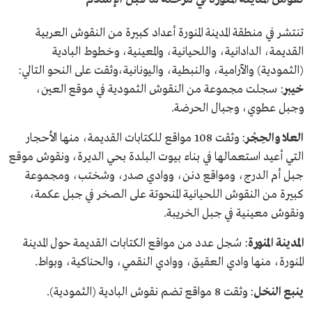
تنتشر في منطقة المدينة المنورة أعداد كبيرة من النقوش العربية
القديمة، الدادانية، واللحيانية، والمعينية، وخطوط البادية
(الثمودية) والآرامية، والنبطية، واليونانية،وثقت على النحو التالي:
خيبر
: سجلت مجموعة من النقوش الثمودية في موقع العين،
وجبل عطوي، وجبال الحرضة.
العلا والحِجْر
: وثقت 108 مواقع للكتابات القديمة، منها الأحجار
التي أعيد استعمالها في بناء بيوت البلدة بحي الديرة، ونقوش موقع
جبل أم الدرج، ومواقع دنن، ووادي صدر، وشختب، ومجموعة
كبيرة من النقوش اللحيانية المنحوتة على الصخر في جبل عكمة،
ونقوش معينية في جبل الخريبة.
المدينة المنورة
: سُجل عدد من مواقع الكتابات القديمة حول المدينة
المنورة، منها وادي العقيق، ووادي النقمي، والحناكية، وبواط.
ينبع النخل
: وثقت 8 مواقع تضم نقوش البادية (الثمودية).