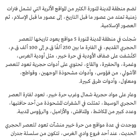
تضم منطقة المدينة المنورة الكثير من المواقع الأثرية التي تشمل فترات
زمنية تمتد من عصور ما قبل التاريخ، إلى عصور ما قبل الإسلام، ثم
العصور الإسلامية.
سُجلت في منطقة المدينة المنورة 5 مواقع يعود تاريخها للعصر
الحجري القديم، في الفترة ما بين 250 ألفًا ق.م إلى 100 ألف ق.م،
اكتُشفت على ضفاف الأودية في حرة خيبر، مثل أودية الغرس،
وغمرة، والحفيرة، والقاع، تحتوي على أدوات حجرية تعود للعصر
الآشولي، من فؤوس، وأدوات مشحوذة الوجهين، وقواطع،
ومعاول، وأدوات طرق كبيرة.
وعثر على مواد حجرية شمال وغرب حرة خيبر، تعود لفترة العصر
الحجري الوسيط، تمثلت في الشفرات المشحوذة من أحد حافتيها،
وعدد كبير من المكاشط، والمناقش، والأزاميل، والرؤوس المدببة.
ووجدت في عدة مواقع من حرة خيبر منشآت تعود للعصر الحجري
الحديث، عند أحد فروع وادي الغرس، تتكون من سلسلة جدران