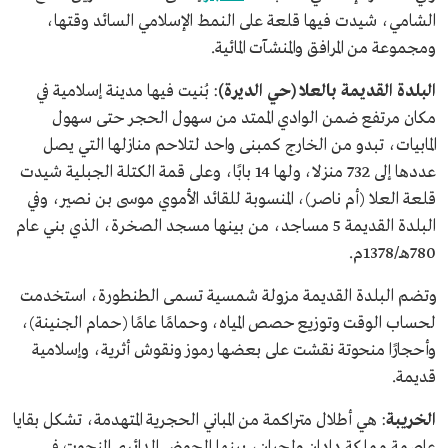
الشامي، شيدت فيها قلعة على النمط الإسلامي السائد وقتها،
ومجموعة من المرافق والمنشآت المائية.
البلدة القديمة بالعلا (حي الديرة)
: بُنيت فيها مدينة إسلامية في
مكان مرتفع ضمن الوادي الممتد من سهول الحجر حتى سهول
المابيات، تبدو من الخارج كمبنى واحد لتلاحم منازلها التي يصل
عددها إلى 732 منزلا، ولها 14 بابًا، وعلى قمة الكتلة الجبلية شيدت
قلعة العلا (أم ناصر)، المنسوبة للقائد الأموي موسى بن نصير، وفي
البلدة القديمة 5 مساجد، من بينها مسجد الصخرة، الذي بني عام
780هـ/1378م.
وتضم البلدة القديمة مزولة شمسية تسمى الطنطورة، استخدمت
لحساب الوقت وتوزيع حصص المياه، وحمامًا عامًا (حمام الجنينة)،
وأحجارًا منحوتة نقشت على بعضها رموز ونقوش أثرية، وإسلامية
قديمة.
الخريبة
: هي أطلال متراكمة من المباني الحجرية المتهدمة، تشكل بقايا
عاصمة مملكة دادان ولحيان، بينها الحوض الدائري المنحوت في