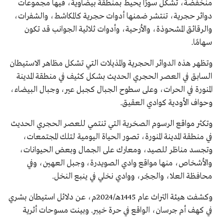
منخفضة، تشكل سورًا يحيط بمنطقة بيضاوية، فيها مجموعات
دوائر حجرية، تنتشر ضمنها أدوات حجرية كالمكاشط، والشفرات،
والرقائق المشحوذة، والأرحية، وأدوات ثلاثية الجوانب قد تكون
سهامًا.
وتظهر هذه الدوائر الحجرية والمذيلات التي تشكل مظاهر الاستيطان
السابق في العصر الحجري الحديث بشكل كثيف في منطقة المدينة
المنورة في الحرات، وعلى سطوح الجبال كجبل عير، وجبال البيضاء،
وحواف الأودية كوادي العقيق.
وتكثر مواقع الرسوم الصخرية التي تنتمي للعصر الحجري الحديث
في منطقة المدينة المنورة، تصور الحياة اليومية لتلك المجتمعات،
وتجسد مناظر للصيد، ومعارك على الجمال وبعض الحيوانات،
والأشخاص، منها مواقع وادي الصويدرة، وجبل العهين، وفي
محافظة العلا، والحِجْر، ووادي نخلي في ينبع النخل.
وكشفت هيئة التراث عام 1445هـ/2024م، عن دلائل استيطان بشري
في كهف أم جرسان، الواقع في حرة خيبر. وبينت مسوحات أثرية