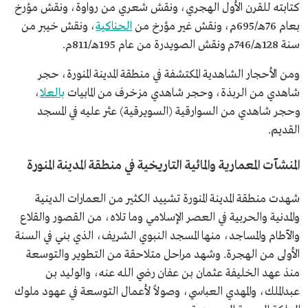
كتابته للقرن الأول الهجري، ونقش شعري من رواوة، ونقش مؤرخ
بعام 76هـ/695م، ونقش غير مؤرخ من
الحناكية
، ونقش خيبر من
سنة 128هـ/746م ونقش الصويدرة من عام 195هـ/811م.
ومن الأحجار الشاهدية المكتشفة في منطقة المدينة المنورة، حجر
شاهدي من الربذة، وحجر شاهدي مزخرف من المابيات
بالعلا
،
وحجر شاهدي من السوارقية (السويرقية) عثر عليه في المسجد
القديم.
المنشآت المعمارية والمائية التاريخية في منطقة المدينة المنورة
شهدت منطقة المدينة المنورة تشييد الكثير من العمارات الدينية
والمدنية والحربية في العصر الإسلامي وما تلاه، من القصور والقلاع
والآطام والمساجد، منها المسجد النبوي الشريف، الذي بني في السنة
الأولى من الهجرة. وشهد مراحل متلاحقة من التطوير والتوسعة
منذ عهد الخليفة عثمان بن عفان رضي الله عنه، والوليد بن
عبدالملك، والمهدي العباسي، وصولاً لأعمال التوسعة في عهود ملوك