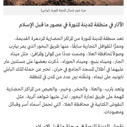
حرة خيبر شمال المدينة المنورة. (واس)
الآثار في منطقة المدينة المنورة في عصور ما قبل الإسلام
تعد منطقة المدينة المنورة من المراكز الحضارية المزدهرة القديمة،
وممرًّا للقوافل التجارية سابقًا، منها طريق البخور الذي يمر بيثرب
وصولاً لمحافظة العلا، وضمت عددًا من الموانئ والمرافئ، مثل ميناء
الجار، وميناء ينبع، وميناء الحوراء، ذُكرت بعضها على مسلتين عثر
عليهما في أطلال المسجد الجامع في حران، تخبر عن حملة الملك البابلي
نابونيد على تيماء، وتنقّله بين عدد من المدن في المنطقة.
وتعد يثرب، والعلا، والحِجْر، وخيبر، والعيص من المراكز الحضارية
المهمة على طريق تجارة البخور، تدل عليها شواهد أثرية، مثل
النقوش الكتابية في محافظة العلا، التي تحمل أسماء أسر وقبائل
ومعبودات.
نقوش المدينة المنورة في مرحلة ما قبل الإسلام