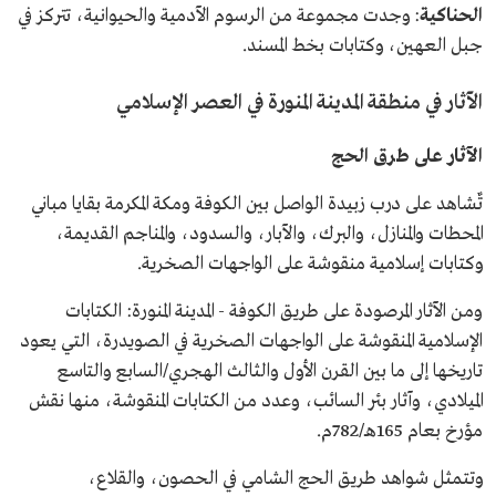
الحناكية
: وجدت مجموعة من الرسوم الآدمية والحيوانية، تتركز في
جبل العهين، وكتابات بخط المسند.
الآثار في منطقة المدينة المنورة في العصر الإسلامي
الآثار على طرق الحج
تٌشاهد على درب زبيدة الواصل بين الكوفة ومكة المكرمة بقايا مباني
المحطات والمنازل، والبرك، والآبار، والسدود، والمناجم القديمة،
وكتابات إسلامية منقوشة على الواجهات الصخرية.
ومن الآثار المرصودة على طريق الكوفة - المدينة المنورة: الكتابات
الإسلامية المنقوشة على الواجهات الصخرية في الصويدرة، التي يعود
تاريخها إلى ما بين القرن الأول والثالث الهجري/السابع والتاسع
الميلادي، وآثار بئر السائب، وعدد من الكتابات المنقوشة، منها نقش
مؤرخ بعام 165هـ/782م.
وتتمثل شواهد طريق الحج الشامي في الحصون، والقلاع،