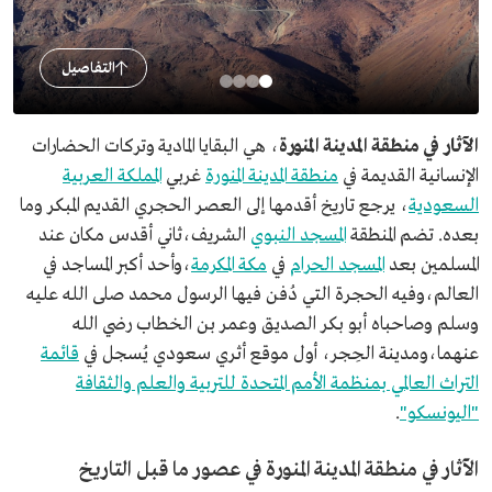
التفاصيل
الآثار في منطقة المدينة المنورة
، هي البقايا المادية وتركات الحضارات
الإنسانية القديمة في
منطقة المدينة المنورة
غربي
المملكة العربية
السعودية
، يرجع تاريخ أقدمها إلى العصر الحجري القديم المبكر وما
بعده. تضم المنطقة
المسجد النبوي
الشريف،ثاني أقدس مكان عند
المسلمين بعد
المسجد الحرام
في
مكة المكرمة
،وأحد أكبر المساجد في
العالم،وفيه الحجرة التي دُفن فيها الرسول محمد صلى الله عليه
وسلم وصاحباه أبو بكر الصديق وعمر بن الخطاب رضي الله
عنهما،ومدينة الحِجر، أول موقع أثري سعودي يُسجل في
قائمة
التراث العالمي بمنظمة الأمم المتحدة للتربية والعلم والثقافة
"اليونسكو"
.
الآثار في منطقة المدينة المنورة في عصور ما قبل التاريخ