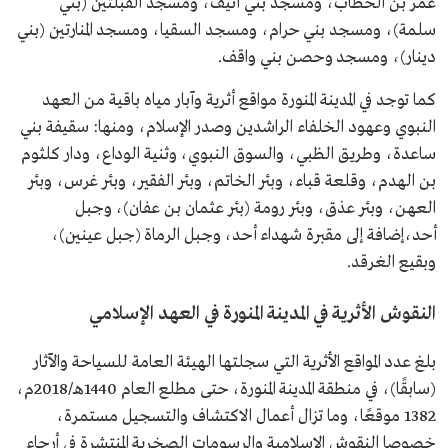
عمر بن الخطاب، ومسجد بني أنيف، ومسجد القبلتين (بني
سلمة)، ومسجد بني حرام، ومسجد السقيا، ومسجد المنارتين (بني
دينار)، ومسجد وحصن بني واقف.
كما توجد في المدينة المنورة مواقع أثرية وآبار مياه باقية من العهد
النبوي وعهود الخلفاء الراشدين وصدر الإسلام، ومنها: سقيفة بني
ساعدة، وطريق الظبي، والسوق النبوي، وثنية الوداع، ودار كلثوم
بن الهدم، وقلعة قباء، وبئر الخاتم، وبئر الفقير، وبئر غرس، وبئر
العهن، وبئر عذق، وبئر رومة (بئر عثمان بن عفان)، وجبل
أحد،إضافة إلى مقبرة شهداء أحد، وجبل الرماة (جبل عينين)،
وبقيع الغرقد.
النقوش الأثرية في المدينة المنورة في العهد الإسلامي
بلغ عدد المواقع الأثرية التي سجلتها الهيئة العامة للسياحة والآثار
(سابقًا)، في منطقة المدينة المنورة، حتى مطلع العام 1440هـ/2018م،
1382 موقعًا، وما تزال أعمال الاكتشاف والتسجيل مستمرة،
خصوصا النقوش الإسلامية والرسومات الصخرية المنتشرة في أرجاء