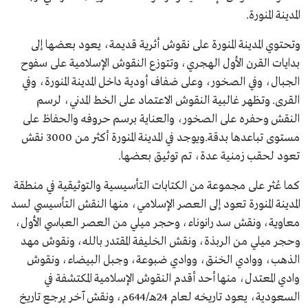
المدينة المنورة.
وتحتوي المدينة المنورة على نقوش أثرية قديمة، يعود بعضها إلى
بدايات القرن الأول الهجري، وتتوزع النقوش الإسلامية على سفوح
الجبال، وفي الصخور، وعلى ضفاف أودية داخل المدينة المنورة، وفي
القرى. وتظهر غالبية النقوش الاعتماد على الخط المدني، لرسم
النقش وحفره على الصخور، والعناية برسم حروفه والحفاظ على
مستوى تباعدها بدقة.ويوجد في المدينة المنورة أكثر من 3000 نقش
تعود لحقب زمنية عدة، تم توثيق بعضها.
كما عُثر على مجموعة من الكتابات التأسيسية والتوثيقية في منطقة
المدينة المنورة تعود إلى العصر الإسلامي، منها النقش التأسيسي لسد
معاوية، ونقش سد رانوناء، وحجر ميلي من العصر العباسي الأول،
وحجر ميلي من الربذة، ونقش الخليفة المقتدر بالله، ونقوش مهد
الذهب، ووادي الخنق، ووادي ضبوعة، وجبل البيضاء، ونقوش
وادي المعتدل، منها أحد أقدم النقوش الإسلامية المكتشفة في
السعودية، يعود تاريخه لعام 24هـ/644م، ونقش آخر يرجع تاريخ