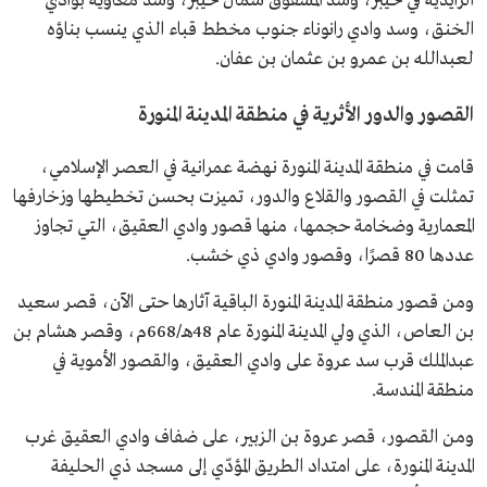
الزايدية في خيبر، وسد المشقوق شمال خيبر، وسد معاوية بوادي
الخنق، وسد وادي رانوناء جنوب مخطط قباء الذي ينسب بناؤه
لعبدالله بن عمرو بن عثمان بن عفان.
القصور والدور الأثرية في منطقة المدينة المنورة
قامت في منطقة المدينة المنورة نهضة عمرانية في العصر الإسلامي،
تمثلت في القصور والقلاع والدور، تميزت بحسن تخطيطها وزخارفها
المعمارية وضخامة حجمها، منها قصور وادي العقيق، التي تجاوز
عددها 80 قصرًا، وقصور وادي ذي خشب.
ومن قصور منطقة المدينة المنورة الباقية آثارها حتى الآن، قصر سعيد
بن العاص، الذي ولي المدينة المنورة عام 48هـ/668م، وقصر هشام بن
عبدالملك قرب سد عروة على وادي العقيق، والقصور الأموية في
منطقة المندسة.
ومن القصور، قصر عروة بن الزبير، على ضفاف وادي العقيق غرب
المدينة المنورة، على امتداد الطريق المؤدّي إلى مسجد ذي الحليفة