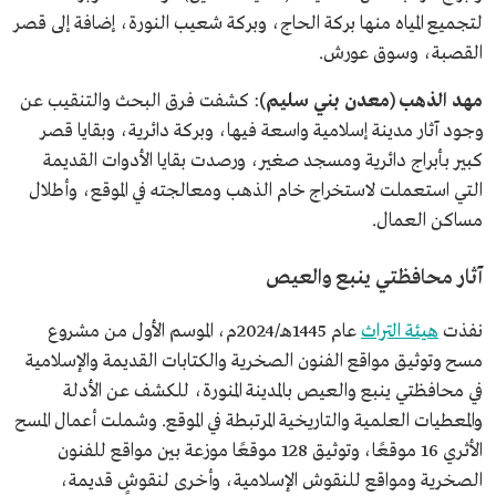
لتجميع المياه منها بركة الحاج، وبركة شعيب النورة، إضافة إلى قصر
القصبة، وسوق عورش.
مهد الذهب (معدن بني سليم)
: كشفت فرق البحث والتنقيب عن
وجود آثار مدينة إسلامية واسعة فيها، وبركة دائرية، وبقايا قصر
كبير بأبراج دائرية ومسجد صغير، ورصدت بقايا الأدوات القديمة
التي استعملت لاستخراج خام الذهب ومعالجته في الموقع، وأطلال
مساكن العمال.
آثار محافظتي ينبع والعيص
نفذت
هيئة التراث
عام 1445هـ/2024م، الموسم الأول من مشروع
مسح وتوثيق مواقع الفنون الصخرية والكتابات القديمة والإسلامية
في محافظتي ينبع والعيص بالمدينة المنورة، للكشف عن الأدلة
والمعطيات العلمية والتاريخية المرتبطة في الموقع. وشملت أعمال المسح
الأثري 16 موقعًا، وتوثيق 128 موقعًا موزعة بين مواقع للفنون
الصخرية ومواقع للنقوش الإسلامية، وأخرى لنقوشٍ قديمة،