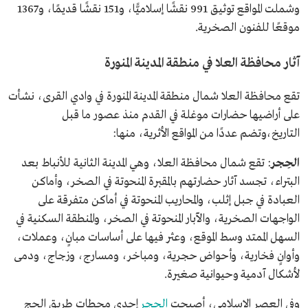
وشملت المواقع توثيق 991 نقشًا إسلاميًّا، و151 نقشًا قديمًا، و1367
موقعًا للفنون الصخرية.
آثار محافظة العلا في منطقة المدينة المنورة
تقع محافظة العلا شمال منطقة المدينة المنورة في وادي القرى، نشأت
على أراضيها حضارات موغلة في القدم منذ عصور ما قبل
التاريخ،وتضم عددًا من المواقع الأثرية، منها:
الحِجر
: تقع شمال محافظة العلا، وهي المدينة الثانية للأنباط بعد
البتراء، تجسد آثار حضارتهم بالمقبرة المنحوتة في الصخر، وأماكن
العبادة في جبل إثلب، والمحاريب المنحوتة في أماكن متفرقة على
الواجهات الصخرية، والآبار المنحوتة في الصخر، والمنطقة السكنية في
السهل الممتد وسط الموقع، وعثر فيها على أساسات مبانٍ، وعملات،
وأوانٍ فخارية، وأحواض حجرية، ومباخر، ومسارج، وزجاج، ودمى
لأشكال آدمية وحيوانية صغيرة.
وفي العصر الإسلامي، أصبحت
الحجر
إحدى محطات طريق الحج