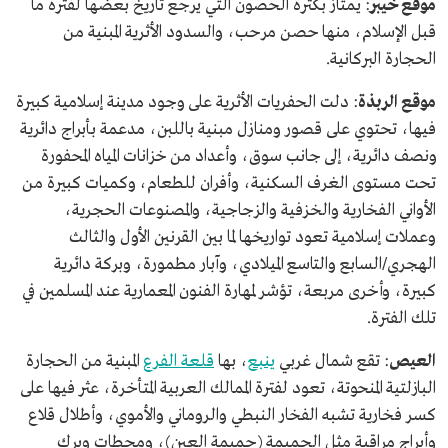
موقع خيبر
: يمتاز بكثرة الحصون التي يرجع تاريخ بعضها لفترة ما
قبل الإسلام، منها حصن مرحب، والسدود الأثرية المبنية من
الحجارة البركانية.
موقع الربذة
: دلت الحفريات الأثرية على وجود مدينة إسلامية كبيرة
فيها، تحتوي على قصور ومنازل مبنية باللبن، مدعمة بأبراج دائرية
ونصف دائرية، إلى جانب سوق، وأعداد من خزانات المياه المحفورة
تحت مستوى الغرف السكنية، وأفران للطعام، وكميات كبيرة من
الأواني الفخارية والخزفية والزجاجية، والمصنوعات الحجرية،
وعملات إسلامية تعود تواريخها لما بين القرنين الأول والثالث
الهجري/السابع والتاسع الميلادي، وآبار مطمورة، وبركة دائرية
كبيرة، وأخرى مربعة، تؤشر لمهارة الفنون المعمارية عند المسلمين في
تلك الفترة.
العيص
: تقع شمال غربي
ينبع
، بها
قلعة الفرع
المبنية من الحجارة
البازلتية المنحوتة، تعود لفترة الممالك العربية المتأخرة، عثر فيها على
كسر فخارية تشبه الفخار النبطي والروماني والأموي، وأطلال قلاع
وأبراج مراقبة مثل الحميمة (حميمة العين)، ومحطات وبرك