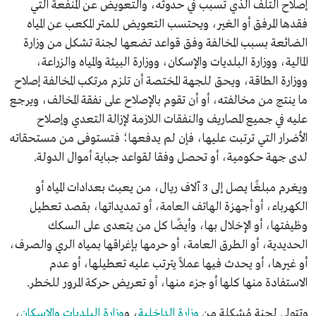
إصلاح التلف الذي تسبب في حدوثه، والتعويض عن المنفعة التي
فقدها المرفق أو الغير، ويحتسب التعويض للمتر المكعب عن المياه
الضائعة بسبب المخالفة وفق قواعد تضعها لجنة تشكل من وزارة
المالية، ووزارة البلديات والإسكان، ووزارة البيئة والمياه والزراعة،
ووزارة الطاقة، ويحق للجهة المختصة أن تلزم مرتكب المخالفة إصلاح
ما ينتج من مخالفته، أو أن تقوم بالإصلاح على نفقة المخالف، ويرجع
عليه في جميع المصاريف والنفقات اللازمة لإزالة التعدي وإصلاح
الأضرار التي ترتبت عليها، فإن لم يدفعها؛ فتستوفى من مستحقاته
لدى جهة حكومية، أو تحصل وفقا لقواعد جباية أموال الدولة.
ويغرم مبلغًا يصل إلى 3 آلاف ريال، من يعبث بعدادات المياه أو
الكهرباء، أو أجهزة الهاتف العامة، أو تمديداتها، بقصد تعطيل
وظيفتها، أو الإخلال بها، وأيضًا كل من يتعدى على السكك
الحديدية، أو الطرق العامة، أو حرمها بإغراقها بمياه الري والصرف،
أو غيرها، أو يحدث فيها عملاً يترتب عليه تعطيلها، أو عدم
الاستفادة منها كلها أو جزء منها، أو تعريض حركة المرور للخطر.
وتتولى لجنة مُشكلة من
وزارة الداخلية
، و
وزارة البلديات والإسكان
،