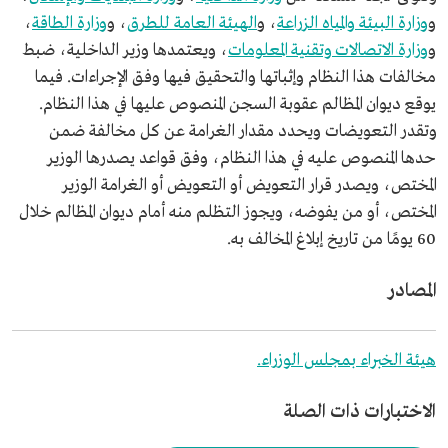
و
وزارة البيئة والمياه الزراعة
، و
الهيئة العامة للطرق
، و
وزارة الطاقة
،
و
وزارة الاتصالات وتقنية المعلومات
، ويعتمدها وزير الداخلية، ضبط
مخالفات هذا النظام وإثباتها والتحقيق فيها وفق الإجراءات. فيما
يوقع ديوان المظالم عقوبة السجن المنصوص عليها في هذا النظام.
وتقدر التعويضات ويحدد مقدار الغرامة عن كل مخالفة ضمن
حدها المنصوص عليه في هذا النظام، وفق قواعد يصدرها الوزير
المختص، ويصدر قرار التعويض أو التعويض أو الغرامة الوزير
المختص، أو من يفوضه، ويجوز التظلم منه أمام ديوان المظالم خلال
60 يومًا من تاريخ إبلاغ المخالف به.
المصادر
هيئة الخبراء بمجلس الوزراء.
الاختبارات ذات الصلة