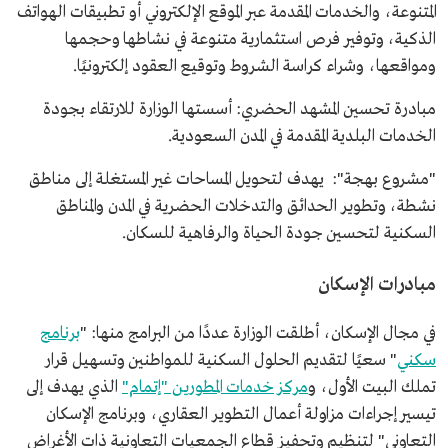
المتنوعة، والخدمات المقدمة عبر الموقع الإلكتروني أو تطبيقات الهواتف
الذكية، وتوفير فرص استثمارية متنوعة في نشاطها وحجمها
ومواقعها، وشراء كراسة الشروط وتوقيع العقود إلكترونيًا.
مبادرة تحسين المشهد الحضري: أسستها الوزارة للارتقاء بجودة
الخدمات البلدية المقدمة في المدن السعودية.
"مشروع بهجة": يهدف لتحويل المساحات غير المستغلة إلى مناطق
نشطة، وتطوير الحدائق والتدخلات الحضرية في المدن والمناطق
السكنية لتحسين جودة الحياة والرفاهية للسكان.
مبادرات الإسكان
في مجال الإسكان، أطلقت الوزارة عددًا من البرامج منها: "
برنامج
سكني
" سعيًا لتقديم الحلول السكنية للمواطنين وتسهيل قرار
تملك البيت الأول، و
مركز خدمات المطورين "إتمام"
الذي يهدف إلى
تيسير إجراءات مزاولة أعمال التطوير العقاري، وبرنامج الإسكان
التعاوني" لتنظيم وتحفيز قطاع الجمعيات التعاونية ذات الأغراض