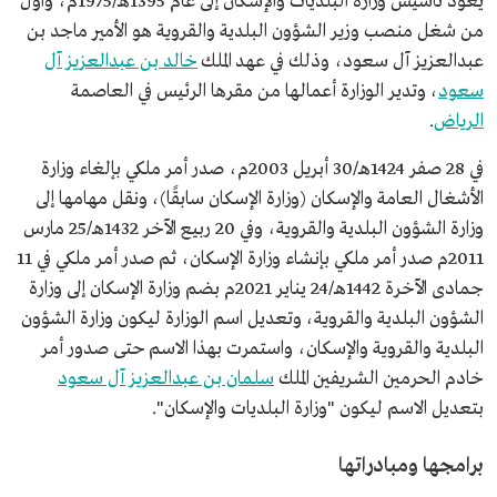
يعود تأسيس وزارة البلديات والإسكان إلى عام 1395هـ/1975م، وأول
من شغل منصب وزير الشؤون البلدية والقروية هو الأمير ماجد بن
عبدالعزيز آل سعود، وذلك في عهد الملك
خالد بن عبدالعزيز آل
سعود
، وتدير الوزارة أعمالها من مقرها الرئيس في العاصمة
الرياض
.
في 28 صفر 1424هـ/30 أبريل 2003م، صدر أمر ملكي بإلغاء وزارة
الأشغال العامة والإسكان (وزارة الإسكان سابقًا)، ونقل مهامها إلى
وزارة الشؤون البلدية والقروية، وفي 20 ربيع الآخر 1432هـ/25 مارس
2011م صدر أمر ملكي بإنشاء وزارة الإسكان، ثم صدر أمر ملكي في 11
جمادى الآخرة 1442هـ/24 يناير 2021م بضم وزارة الإسكان إلى وزارة
الشؤون البلدية والقروية، وتعديل اسم الوزارة ليكون وزارة الشؤون
البلدية والقروية والإسكان، واستمرت بهذا الاسم حتى صدور أمر
خادم الحرمين الشريفين الملك
سلمان بن عبدالعزيز آل سعود
بتعديل الاسم ليكون "وزارة البلديات والإسكان".
برامجها ومبادراتها