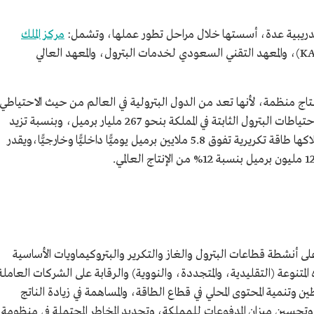
دريبية عدة، أسستها خلال مراحل تطور عملها، وتشمل:
مركز الملك
(KAPSARC)، والمعهد التقني السعودي لخدمات البترول، والمعهد العالي
نتاج منظمة، لأنها تعد من الدول البترولية في العالم من حيث الاحتياطي
والإنتاج والصادرات والطاقة التكريرية، إذ تقدر احتياطات البترول الثابتة في المملكة بنحو 267 مليار برميل، وبنسبة تزيد
عن 20.5% من الاحتياطي العالمي،إضافةً إلى امتلاكها طاقة تكريرية تفوق 5.8 ملايين برميل يوميًّا داخليًّا وخارجيًّا،ويقدر
 أنشطة قطاعات البترول والغاز والتكرير والبتروكيماويات الأساسية
متنوعة (التقليدية، والمتجددة، والنووية) والرقابة على الشركات العاملة
 وتنمية المحتوى المحلي في قطاع الطاقة، والمساهمة في زيادة الناتج
 وتحسين ميزان المدفوعات للمملكة، وتحديد المخاطر المحتملة في منظومة