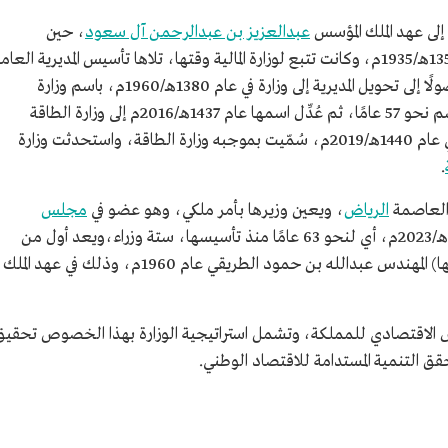
إلى عهد الملك المؤسس
عبدالعزيز بن عبدالرحمن آل سعود
، حين
أنشئت مصلحة الأشغال العامة والمعادن عام 1355هـ/1935م، وكانت تتبع لوزارة المالية وقتها، تلاها تأسيس المديرية العا
لشؤون البترول والمعادن عام 1372هـ/1952م، وصولًا إلى تحويل المديرية إلى وزارة في عام 1380هـ/1960م، باسم وزارة
البترول والثروة المعدنية، واستمرت على هذا الاسم نحو 57 عامًا، ثم عُدِّل اسمها عام 1437هـ/2016م إلى وزارة الطاقة
والصناعة والثروة المعدنية، إلى أن صدر أمر ملكي عام 1440هـ/2019م، سُمّيت بموجبه وزارة الطاقة، واستحدثت وزارة
.
 العاصمة
الرياض
، ويعين وزيرها بأمر ملكي، وهو عضو في
مجلس
.وتعاقب على وزارة الطاقة حتى عام 1444هـ/2023م، أي لنحو 63 عامًا منذ تأسيسها، ستة وزراء،ويعد أول من
بدالله بن حمود الطريقي عام 1960م، وذلك في عهد الملك
 الاقتصادي للمملكة، وتشمل استراتيجية الوزارة بهذا الخصوص تحقيق
حقق التنمية المستدامة للاقتصاد الوطني.