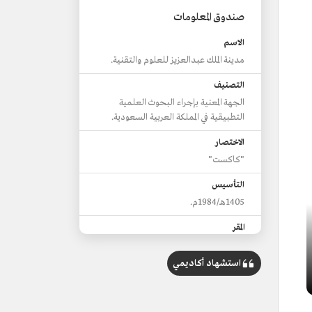
صندوق المعلومات
الاسم
مدينة الملك عبدالعزيز للعلوم والتقنية.
التصنيف
الجهة المعنية بإجراء البحوث العلمية
التطبيقية في المملكة العربية السعودية.
الاختصار
"كاكست"
التأسيس
1405هـ/1984م.
المقر
العاصمة الرياض.
استشهاد أكاديمي
أبرز الإنجازات
إطلاق القمر السعودي الأول للاتصالات
(SGS-1).