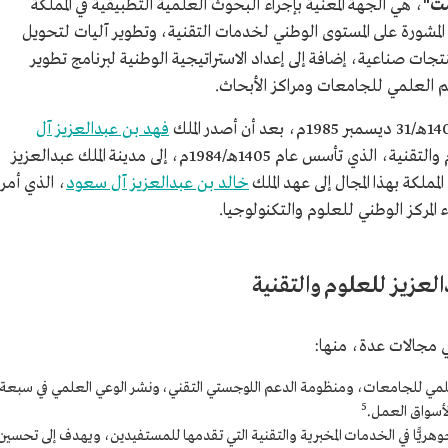
ست"
، هي الجهة المعنية بإجراء البحوث العلمية التطبيقية في المملكة
لمشورة على المستوى الوطني لخدمات التقنية، وتطوير آليات لتحويل
ات صناعية، إضافة إلى إعداد الاستراتيجية الوطنية لبرنامج تطوير
العلمي للجامعات ومراكز الأبحاث.
فهد بن عبدالعزيز آل
، أمرًا ملكيًّا بتحويل المركز الوطني للعلوم والتقنية، الذي تأسس عام 1405هـ/1984م، إلى مدينة الملك عبدالعزيز
لمملكة بهذا المجال إلى عهد الملك
خالد بن عبدالعزيز آل سعود
، الذي أمر
لعزيز للعلوم والتقنية
ي مجالات عدة، منها:
ي للجامعات، ‏ومنظومة الدعم اللوجستي التقني، ونشر الوعي العلمي في سبعة
5
أسواق ‏العمل.
جوهريًّا في الخدمات المخبرية والتقنية التي تقدمها للمستفيدين، ويهدف إلى تحسين