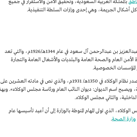
ناطق
بالمملكة العربية السعودية، وتحقيق الأمن والاستقرار في جميع
 كل أشكال الجريمة، وهي إحدى وزارات السلطة التنفيذية.
عند تكوين النيابة العامة في عهد الملك المؤسس عبدالعزيز بن عبدالرحمن آل سعود في عام 1344هـ/1926م، والتي تعد
رة الأمن العام والصحة العامة والبلديات والأشغال العامة والتجارة
ئر المؤسسات الخصوصية.
واستمرت النيابة العامة على هذا الوضع إلى أن صدر نظام الوكلاء في 1350هـ/ 1931م، والذي نص في مادته العشرين على
لية، ويصبح اسم الديوان: ديوان النائب العام ورئاسة مجلس الوكلاء». وبهذ
الداخلية، والثاني مجلس الوكلاء.
زارة مع مجلس الوكلاء، الذي تولى المهام المنوطة بالوزارة إلى أن أعيد تأسيسها عام
وزارة الصحة
.