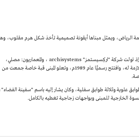
عاصمة الرياض، ويمثل مبناها أيقونة تصميمية تأخذ شكل هرم مقلوب، وه
بدأ العمل في مبنى وزارة الداخلية عام 1980م، إذ تولت شركة "اركِسيستمز" archisystems ، والمعماريون: مصلي،
وشاكر، ومانديلي بناء المبنى ووضع التصاميم اللازمة له، وافتتح رسميًّا عام 1989م، وتعلو المبنى قبة خاصة جمعت من
صة.
غ ارتفاع المبنى نحو 55م، وهو مكون من 10 طوابق علوية وثلاثة طوابق سفلية، وكان يشار إليه باسم "سفينة الفضاء"،
سوة الخارجية للمبنى وبواجهات زجاجية تغطيه بالكامل.