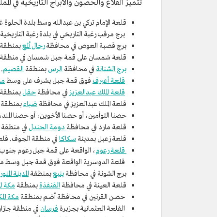
تتميز القلاع والحصون والأبراج التاريخية في ا
قلعة الإمام تركي بن عبدالله وسط بلدة الحلوة
برج مرقب رغبة التاريخي في بلدة رغبة التاريخية
برج قصبة العوص في محافظة
رجال ألمع
بمنطقة
قلعة شمسان على قمة جبل شمسان في منطقة 
برج الشنانة
في محافظة
الرس
بمنطقة
القصيم
.
قلعة أعيرف
فوق قمة جبل يشرف على وسط
مد
قلعة الملك عبدالعزيز
في محافظة
حقل
بمنطقة
قلعة الملك عبدالعزيز في محافظة
ضباء
بمنطقة ت
حصنا التوأمين، أو حصنا الأخوين، أو حصنا الملد،
قلعة مارد في محافظة
دومة الجندل
في منطقة
قلعة زعبل بمدينة
سكاكا
في منطقة الجوف. قلع
قلعة رعوم
، الواقعة على قمة جبل رعوم جنوب
قلعة الدوسرية الواقعة فوق قمة جبل وسط م
برج الشونة في محافظة
ينبع
بمنطقة
المدينة المنور
قلعة العينة في محافظة
القنفذة
بمنطقة
مكة ال
حصن القرنين في محافظة أضم بمنطقة
مكة الم
القلعة العثمانية بجزيرة
فرسان
في منطقة جازان