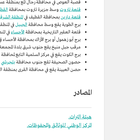
قصبة العوص في محافظة رجال ألمع بمنطقة عسي
قلعة تاروت
وسط جزيرة تاروت بمحافظة
القط
قلعة دارين
بمحافظة القطيف في
المنطقة الشرق
برج الطوية يقع وسط محافظة
الجبيل
في المنطق
قلعة العقير التاريخية بمحافظة
الأحساء
في المن
برج أبو زهمول أو برج الأراك بمحافظة الأحساء في
مرقب جبل منيخ يقع جنوب شرق بلدة المجمعة
برج الكوت يقع في مركز السلمية التابع لمحافظة
حصون الصحيفة تقع جنوب محافظة
بلجرشي
ف
حصن العيينة يقع في محافظة القرى بمنطقة ال
المصادر
هيئة التراث.
المركز الوطني للوثائق والمحفوظات.