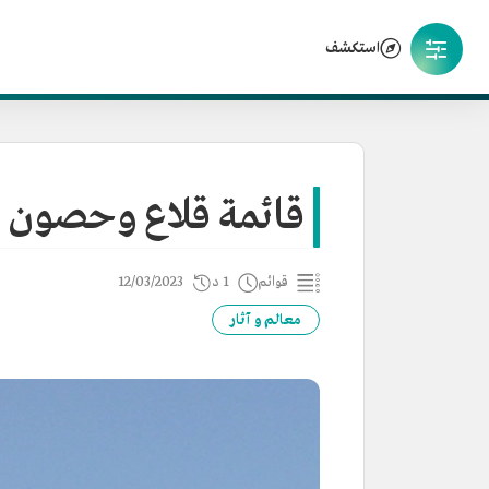
استكشف
قائمة قلاع وحصون وأ
قوائم
1 د
12/03/2023
معالم و آثار