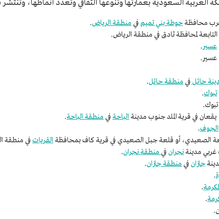
لمملكة العربية السعودية بعمارتها وتنوعها الثقافي وتعدد أنماطها، وتن
 غرب محافظة
حوطة بني تميم
في
منطقة الرياض
.
 التابعة لمحافظة ثادق في منطقة الرياض.
عسير
.
عسير.
ينة حائل
في
منطقة حائل
.
تبوك
.
بوك.
 يقعان في قرية الملد جنوب مدينة
الباحة
في
منطقة الباحة
.
الجوف
.
ة الصعيدي، أو قلعة جبل الصعيدي في قرية كاف بمحافظة
القريات
في منطقة ا
 غربي مدينة
نجران
في
منطقة نجران
.
دينة
جازان
في
منطقة جازان
.
ة
.
مكرمة
.
كرمة
.
.