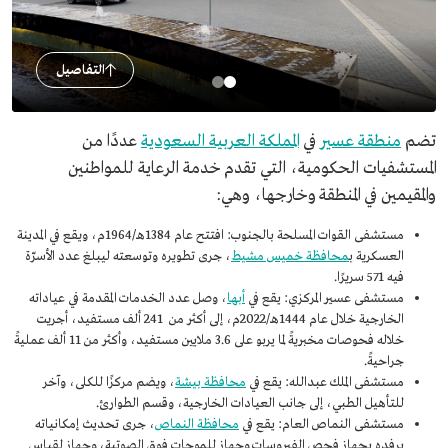
التفاصيل
تضم
منطقة عسير
في
المملكة العربية السعودية
عددًا من
المستشفيات الحكومية، التي تقدم خدمة الرعاية للمواطنين
والمقيمين في المنطقة وخارجها، وهي:
مستشفى القوات المسلحة بالجنوب: افتتح عام 1384هـ/1964م، ويقع في المدينة
العسكرية ب
محافظة خميس مشيط
، جرى تطويره وتوسعته ليبلغ عدد الأسرّة
فيه 571 سريرًا.
مستشفى عسير المركزي: يقع في
أبها
، وصل عدد الخدمات المقدمة في عياداته
الخارجية خلال عام 1444هـ/2022م، إلى أكثر من 241 ألف مستفيد، أجريت
خلاله فحوصات مخبريةً لما يربو على 3.6 ملايين مستفيد، وأكثر من 11 ألف عمليةً
جراحيةً.
مستشفى الملك عبدالله: يقع في
محافظة بيشة
، ويضم مركزًا للكلى، وآخر
للتأهيل الطبي، إلى جانب العيادات الخارجية، وقسم الطوارئ.
مستشفى النماص العام: يقع في
محافظة النماص
، جرى تحديث إمكانياته
برفده بجهاز فحص الفيروسات وجهاز للموجات فوق الصوتية، وجهاز لقياس