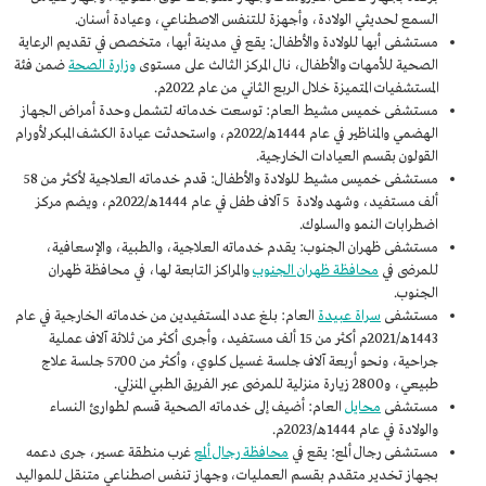
السمع لحديثي الولادة، وأجهزة للتنفس الاصطناعي، وعيادة أسنان.
مستشفى أبها للولادة والأطفال: يقع في مدينة أبها، متخصص في تقديم الرعاية
الصحية للأمهات والأطفال، نال المركز الثالث على مستوى
وزارة الصحة
ضمن فئة
المستشفيات المتميزة خلال الربع الثاني من عام 2022م.
مستشفى خميس مشيط العام: توسعت خدماته لتشمل وحدة أمراض الجهاز
الهضمي والمناظير في عام 1444هـ/2022م، واستحدثت عيادة الكشف المبكر لأورام
القولون بقسم العيادات الخارجية.
مستشفى خميس مشيط للولادة والأطفال: قدم خدماته العلاجية لأكثر من 58
ألف مستفيد، وشهد ولادة 5 آلاف طفل في عام 1444هـ/2022م، ويضم مركز
اضطرابات النمو والسلوك.
مستشفى ظهران الجنوب: يقدم خدماته العلاجية، والطبية، والإسعافية،
للمرضى في
محافظة ظهران الجنوب
والمراكز التابعة لها، في محافظة ظهران
الجنوب.
مستشفى
سراة عبيدة
العام: بلغ عدد المستفيدين من خدماته الخارجية في عام
1443هـ/2021م أكثر من 15 ألف مستفيد، وأجرى أكثر من ثلاثة آلاف عملية
جراحية، ونحو أربعة آلاف جلسة غسيل كلوي، وأكثر من 5700 جلسة علاج
طبيعي، و2800 زيارة منزلية للمرضى عبر الفريق الطبي المنزلي.
مستشفى
محايل
العام: أضيف إلى خدماته الصحية قسم لطوارئ النساء
والولادة في عام 1444هـ/2023م.
مستشفى رجال ألمع: يقع في
محافظة رجال ألمع
غرب منطقة عسير، جرى دعمه
بجهاز تخدير متقدم بقسم العمليات، وجهاز تنفس اصطناعي متنقل للمواليد