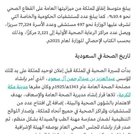
يبلغ متوسط إنفاق المملكة من ميزانيتها العامة على القطاع الصحي
نحو 10.4%، كما يبلغ عدد المستشفيات الحكومية والخاصة التي
تشرف عليها الوزارة نحو 497 مستشفى وعدد الأسرة 77,224 سريرًا،
ويصل عدد مراكز الرعاية الصحية الأولية إلى 2,121 مركزًا، وذلك
بحسب الكتاب الإحصائي للوزارة لعام 2021م.
تاريخ الصحة في السعودية
بدأت المسيرة الصحية في المملكة قبل إعلان توحيد المملكة على يد الملك
المؤسس
عبدالعزيز بن عبدالرحمن آل سعود
، الذي أمر بإنشاء
مصلحة الصحة العامة عام 1343هـ/1925م وكان مقرها
مدينة مكة
المكرمة
، تلاها قرار إنشاء مديرية الصحة العامة والإسعاف، بهدف
الاهتمام بالشؤون الصحية والبيئة، إضافة إلى افتتاح عدد من
المستشفيات والمراكز الصحية في جميع أنحاء المملكة، وإصدار اللوائح
التنظيمية لضمان ممارسة مهنة الطب والصيدلة بشكل منظم، ثم
صدر قرار بإنشاء المجلس الصحي العام بوصفه الهيئة الإشرافية