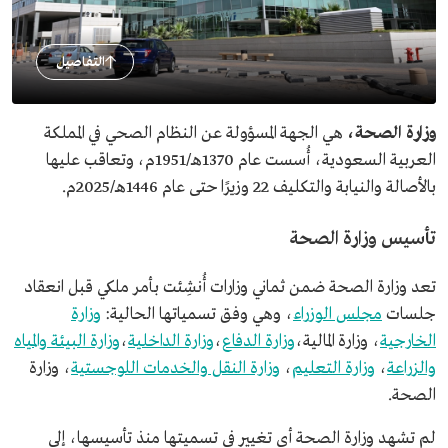
التفاصيل
وزارة الصحة،
هي الجهة المسؤولة عن النظام الصحي في المملكة
العربية السعودية، أُسست عام 1370هـ/1951م، وتعاقب عليها
بالأصالة والنيابة والتكليف 22 وزيرًا حتى عام 1446هـ/2025م.
تأسيس وزارة الصحة
تعد وزارة الصحة ضمن ثماني وزارات أُنشِئت بأمر ملكي قبل انعقاد
جلسات
مجلس الوزراء
، وهي وفق تسمياتها الحالية:
وزارة
الخارجية
، وزارة المالية،
وزارة الدفاع
،
وزارة الداخلية
،
وزارة البيئة والمياه
والزراعة
،
وزارة التعليم
،
وزارة النقل والخدمات اللوجستية
، وزارة
الصحة.
لم تشهد وزارة الصحة أي تغيير في تسميتها منذ تأسيسها، إلى