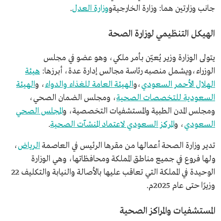
جانب وزارتين هما: وزارة الخارجيةو
وزارة العدل
.
الهيكل التنظيمي لوزارة الصحة
يتولى الوزارة وزير يُعيّن بأمر ملكي، وهو عضو في مجلس
الوزراء،ويشمل منصبه رئاسة مجالس إدارة عدة، أبرزها:
هيئة
الهلال الأحمر السعودي
،و
الهيئة العامة للغذاء والدواء
، و
الهيئة
السعودية للتخصصات الصحية
، ومجلس الضمان الصحي،
ومجلس المدن الطبية والمستشفيات التخصصية، و
المجلس الصحي
السعودي
، و
المركز السعودي لاعتماد المنشآت الصحية
.
تدير وزارة الصحة أعمالها من مقرها الرئيس في العاصمة
الرياض
،
ولها فروع في جميع مناطق المملكة ومحافظاتها، وهي الوزارة
الوحيدة في المملكة التي تعاقب عليها بالأصالة والنيابة والتكليف 22
وزيرًا حتى عام 2025م.
المستشفيات والمراكز الصحية