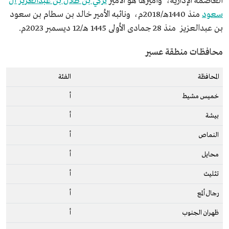
العاصمة الإدارية، وأميرها هو الأمير
تركي بن طلال بن عبدالعزيز آل
سعود
منذ 1440هـ/2018م، ونائبه الأمير خالد بن سطام بن سعود
بن عبدالعزيز منذ 28 جمادى الأولى 1445 هـ/12 ديسمبر 2023م.
محافظات منطقة عسير
المحافظة
الفئة
خميس مشيط
أ
بيشة
أ
النماص
أ
محايل
أ
تثليث
أ
رجال ألمع
أ
ظهران الجنوب
أ