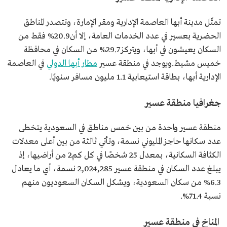
تمثّل مدينة أبها العاصمة الإدارية ومقر الإمارة، وتتصدر المناطق
الحضرية بعسير في عدد الخدمات العامة، إلا أن20.9% فقط من
السكان يعيشون في أبها، ويتركز 29.7% من السكان في محافظة
خميس مشيط.ويوجد في منطقة عسير
مطار أبها الدولي
في العاصمة
الإدارية أبها، بطاقة استيعابية 1.1 مليون مسافر سنويًا.
جغرافيا منطقة عسير
منطقة عسير واحدة من بين خمس مناطق في السعودية يتخطى
عدد سكانها حاجز المليوني نسمة، وتأتي ثالثة من بين أعلى معدلات
الكثافة السكانية، بمعدل 25 شخصًا في كل كم2 من أراضيها، إذ
يبلغ عدد السكان في منطقة عسير 2,024,285 نسمة، أي ما يعادل
6.3% من سكان السعودية، ويشكل السكان السعوديون منهم
نسبة 71.4%.
المناخ في منطقة عسير