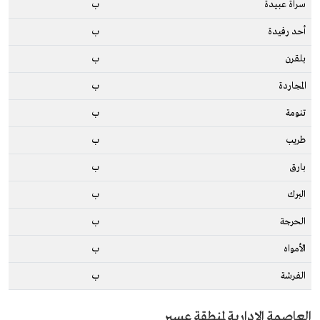
سراة عبيدة
ب
أحد رفيدة
ب
بلقرن
ب
المجاردة
ب
تنومة
ب
طريب
ب
بارق
ب
البرك
ب
الحرجة
ب
الأمواه
ب
الفرشة
ب
العاصمة الإدارية لمنطقة عسير