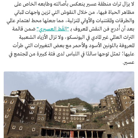
لا يزال تراث منطقة عسير ينعكس بأصالته وطابعه الخاص على
مظاهر الحياة فيها، من خلال النقوش التي تزين واجهات المباني
والطرقات والمقتنيات والأواني المنزلية، مما جعلها محط اهتمام عالمي
بعد أن أُدرج فن النقش المعروف بـ
"القَط العسيري"
ضمن قائمة
التراث العالمي غير المادي في اليونسكو، ولا تزال الأزياء الشعبية
المعروفة باللونين الأسود والأحمر مع بعض التغييرات التي طرأت
عليها؛ تمثل توجها سائدًا في اللباس لدى فئة كبيرة من المجتمع في
عسير.