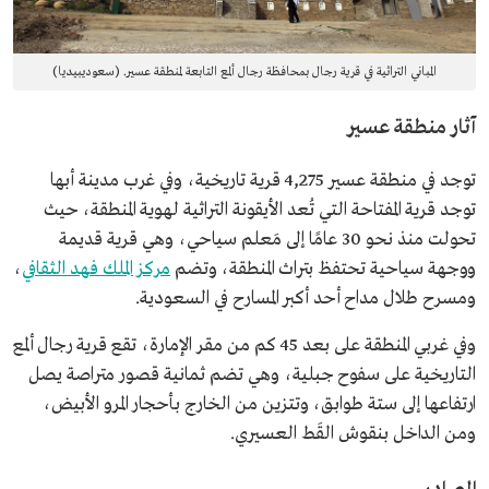
المباني التراثية في قرية رجال بمحافظة رجال ألمع التابعة لمنطقة عسير. (سعوديبيديا)
آثار منطقة عسير
توجد في منطقة عسير 4,275 قرية تاريخية، وفي غرب مدينة أبها
توجد قرية المفتاحة التي تُعد الأيقونة التراثية لهوية المنطقة، حيث
تحولت منذ نحو 30 عامًا إلى مَعلم سياحي، وهي قرية قديمة
ووجهة سياحية تحتفظ بتراث المنطقة، وتضم
مركز الملك فهد الثقافي
،
ومسرح طلال مداح أحد أكبر المسارح في السعودية.
وفي غربي المنطقة على بعد 45 كم من مقر الإمارة، تقع قرية رجال ألمع
التاريخية على سفوح جبلية، وهي تضم ثمانية قصور متراصة يصل
ارتفاعها إلى ستة طوابق، وتتزين من الخارج بأحجار المرو الأبيض،
ومن الداخل بنقوش القَط العسيري.