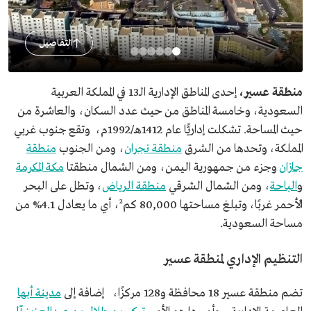
التفاصيل
منطقة عسير،
إحدى المناطق الإدارية الـ13 في المملكة العربية
السعودية، وخامسة المناطق من حيث عدد السكان، والعاشرة من
حيث المساحة. تشكلت إداريًّا عام 1412هـ/1992م، وتقع جنوب غربي
المملكة، وتحدها من الشرق
منطقة نجران
، ومن الجنوب
منطقة
جازان
وجزء من جمهورية اليمن، ومن الشمال منطقتا
مكة المكرمة
و
الباحة
، ومن الشمال الشرقي
منطقة الرياض
، وتطل على البحر
الأحمر غربًا، وتبلغ مساحتها 80,000 كم²، أي ما يعادل 4.1% من
مساحة السعودية.
التنظيم الإداري لمنطقة عسير
تضم منطقة عسير 18 محافظة و128 مركزًا، إضافة إلى
مدينة أبها