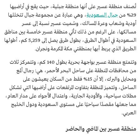
تُصنف منطقة عسير على أنها منطقة جبلية، حيث يقع في أراضيها
29% من
جبال السعودية
، وهي عبارة عن مجموعة جبال تتخللها
أودية وشعاب وعرة المسالك، وسُميت عسير نسبة إلى عسر
مسالكها، على الرغم من ذلك تأتي منطقة عسير خامسة بين مناطق
السعودية في أطوال الطرق، بطول طرق يصل إلى 5,259 كم، أطولها
الطريق الذي يربط أبها بمنطقتي مكة المكرمة ونجران.
وتتمتع منطقة عسير بواجهة بحرية بطول 140 كم، وتتمركز ثلاث
من محافظات المنطقة على ساحل البحر الأحمر، هي: رجال ألمع
ومحايل والبرك، إلا أن 15% فقط من السكان يعيشون على
الساحل، وتتميز المنطقة بتفاوت المرتفعات على أراضيها التي تشكل
مطلات سياحية، والأودية الجارية، واعتدال الأجواء على مدار العام،
مما جعلها مقصدًا سياحيًا على مستوى السعودية ودول الخليج
العربي.
منطقة عسير بين الماضي والحاضر