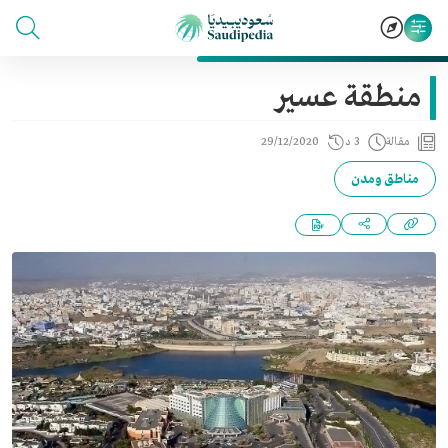
منطقة عسير
مقالة
3 د
29/12/2020
مناطق ومدن