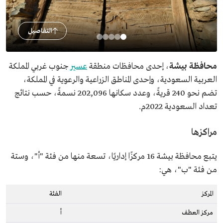
التفاصيل
محافظة بيشة
، إحدى محافظات منطقة
عسير
جنوب غربي المملكة
العربية السعودية، وإحدى المناطق الزراعية والرعوية في المملكة،
تضم نحو 240 قريةً، وعدد سكانها 202,096 نسمةً، حسب نتائج
تعداد السعودية 2022م.
مراكزها
يتبع محافظة بيشة 16 مركزًا إداريًا، تسعة منها من فئة "أ"، وستة
من فئة "ب"، هي:
المركز
الفئة
مركز العطف
أ