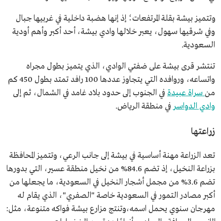
وتتميز بيشة بقلة المرتفعات؛ إذ إنها هضبة داخلية في غربيها جبال
وفي شرقيها سهول، يعبر خلالها وادي بيشة، أحد أكبر وأهم أودية
السعودية.
تنتشر قرى بيشة على ضفتي الوادي، الذي يتميز بطول مجراه
واتساعه، وروافده التي يتجاوز عددها 100 رافد تمتد بطول 450 كم
من
سراة عبيدة
في الجنوب إلى حدود بلاد غامد في الشمال، ثم إلى
وادي الدواسر
في منطقة الرياض.
زراعتها
تعد الزراعة مهنة أساسية في بيشة إلى جانب الرعي، وتتميز المحافظة
بزراعة النخيل، إذ تضم 84.6% من نخيل منطقة عسير، التي بدورها
تضم 3.6% من مجمل أشجار النخيل في السعودية، ما يجعلها من
أكبر مصادر التمور في السعودية خاصة "الصفري"، الذي يقام له
مهرجان سنوي يحمل اسمه،وتنتج مزارع بيشة فواكه متنوعة، مثل: