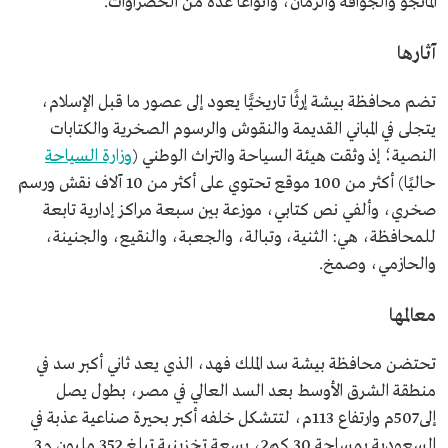
المانجو والجوافة والرمان، وأنواعًا عدة من الخضراوات.
آثارها
تضم محافظة بيشة إرثًا تاريخيًّا يعود إلى عصور ما قبل الإسلام،
يتجلى في المباني القديمة والنقوش والرسوم الصخرية والكتابات
النصية؛ إذ وثقت هيئة السياحة والتراث الوطني (
وزارة السياحة
حاليًا) أكثر من 100 موقع تحتوي على أكثر من 10 آلاف نقش ورسم
صخري، وألفي نص كتابي، موزعة بين سبعة مراكز إدارية تابعة
للمحافظة، هي: الثنية، وتبالة، والجعبة، والنقيع، والجنينة،
والحازمي، وصمخ.
معالمها
تحتضن محافظة بيشة سد الملك فهد، الذي يعد ثاني أكبر سد في
منطقة الشرق الأوسط بعد السد العالي في مصر، بطول يصل
إلى507م وارتفاع 113م، لتتشكل خلفه أكبر بحيرة صناعية عذبة في
السعودية بمساحة 30 كم2، بسعة تخزينية تبلغ 352 مليون م3.