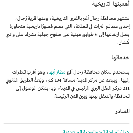
أهميتها التاريخية
تشتهر محافظة رجال ألمع بالقرى التاريخية، ومنها قرية رُجال،
إحدى معالم التراث في المملكة، التي تضم قصورًا تاريخية متجاورة
يصل ارتفاعها إلى 6 طوابق مبنية على سفوح جبلية تشرف على وادي
كُسَان.
خدماتها
يستخدم سكان محافظة رجال ألمع
مطار أبها
، وهو أقرب المطارات
إليها، ويبعد عن مركز المدينة مسافة 134 كم، ويُعدُّ الطريق الثانوي
211 مركز النقل البري الرئيس في المدينة، وبه يمكن الوصول إلى
المحافظة والتنقل بينها وبين المدن الرئيسة.
المصادر
هيئة المساحة الجيولوجية السعودية
.