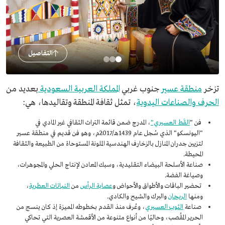
التفاصيل
تزخر
منطقة عسير
جنوب غربي
المملكة العربية السعودية
بعديد من
الحرف والصناعات اليدوية
، تمثل ثقافة المنطقة وتقاليدها، هي:
فن "
القَط العسيري"
، المدرج ضمن قائمة التراث الثقافي غير المادي في
"اليونسكو" الذي سُجل عام 1439هـ/2017م، وهو فن قديم في منطقة عسير
لتزيين جدران المنازل بالزخارف الهندسية الملونة المستوحاة من الطبيعة والثقافة
المحيطة.
صناعة الأسلحة البيضاء التقليدية، وسبك المعادن لإنتاج الحلي والمجوهرات،
وصياغة الفضة.
تحضير الباقات والأطواق والأحواض و
عصابة الرأس
من
النباتات العطرية
،
ومنها
الريحان
والبرك والشيح والكادي.
صناعة
الثوب العسيري
، وعُرف منذ القدم بخطوطه المميزة إذ كان ينسج من
الحرير المقُصب، وحاليًا من أنواع متنوعة من الأقمشة العصرية التي تحاكي