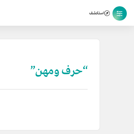
استكشف
“حرف ومهن”