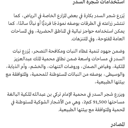
استخدامات شجرة السدر
يُزرع شجر السدر بكثرة في بعض المزارع الخاصة في الرياض، كما
تنتشر زراعته في الطرقات بوصفه نموذجًا فرديًّا أو نباتًا سائدًا، كما
يمكن استخدامه حواجز نباتية في المناطق الحضرية، وفي المساحات
العامة المفتوحة، وفي المتنزهات.
وضمن جهود تنمية غطاء النبات ومكافحة التصحر، يُزرع نبات
السدر في مساحات واسعة ضمن نطاق محمية الملك عبدالعزيز
الملكية، وفياض الصمان، وروضات التنهات، والخشم، وأم الذيابة،
والوسيطى، بوصفه من النباتات المستوطنة للمحمية، والمتوافقة مع
بيئتها الطبيعية،
ويزرع شجر السدر في محمية الإمام تركي بن عبدالله الملكية البالغة
مساحتها 91,500 كم2، وهي من الأشجار الشوكية المستوطنة في
المحمية والمتوافقة مع بيئتها الطبيعية.
المصادر