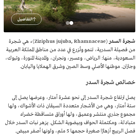
التفاصيل
شجرة السدر
(Ziziphus jujuba, Rhamnaceae)
،
هي شجرة
من فصيلة السدرية، تنمو وتُزرع في عدد من مناطق المملكة العربية
السعودية، منها: الرياض، وعسير، ونجران، والمدينة المنورة، وتبوك،
وجازان. موطنها الأصلي وسط الصين وشرق الهملايا واليابان.
خصائص شجرة السدر
يصل ارتفاع شجرة السدر إلى نحو عشرة أمتار، وعرضها يصل إلى
ستة أمتار، وهي من الأشجار متعددة السيقان ذات الأشواك، ولها
مجموع جذري منتشر وعميق، ولها أوراق متساقطة خضراء
متبادلة، ومكتملة الحواف وبيضوية الشكل. يزهر نبات السدر خلال
فصل الربيع أزهارًا صغيرة حجمها 5 ملم، ولونها أصفر مبيض.