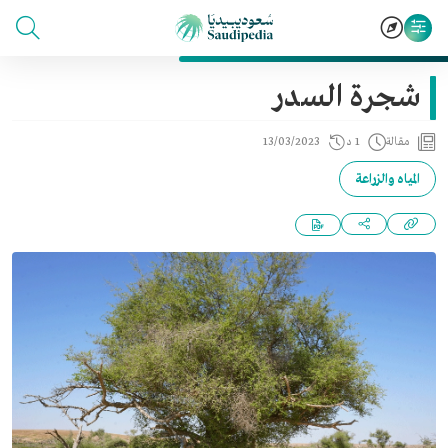
شجرة السدر
مقالة
1 د
13/03/2023
المياه والزراعة