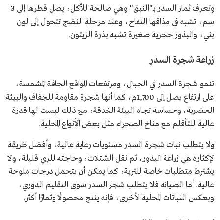
وتعرف ثمار السدر بـ"النبق" وهي صالحة للأكل، يصل قطرها إلى 3
سم، تشبه في مذاقها التفاح، وعند مرحلة النضج تتحول إلى لون
بني، والبذور حجرية صغيرة تشبه بذرة الزيتون.
زراعة شجرة السدر
تنمو شجرة السدر في الجبال، ومرتفعات المواقع الجافة المشمسة،
على ارتفاع يصل إلى 1,700م، كما أنها شجرة مقاومة للجفاف والبيئة
الحضرية، وحساسة تجاه البيئة الغدقة، مع ذلك ليست لها قدرة
عالية للتأقلم مع مناخ الصحراء مثل بعض الأنواع المحلية.
ولا يتطلب نبات شجرة السدر مستويات رعاية عالية، وأفضل طريقة
لإكثاره هي زراعة البذور، ثم نقل الشتلات، وحاجته للري قليلة، ولا
يشترط متطلبات خاصة للتربة، كما يمكن أن يتحمل درجات ملوحة
عالية. أما الصيانة فلا يتطلب شجر السدر سوى التقليم الدوري،
وبعكس النباتات المحلية الأخرى، فإنه ينتج محصولًا وثمارًا أكثر.