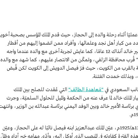
ة عمليّا أثناء رحلة والده إلى الحجاز، حيث قدم الملك المؤسس بصحبة أخويه
دد من كبار أهل نجد وعلمائها، وأفراد ممن انضموا إليهم من أقطار
عربية مختلفة في 1343هـ/1924م، وكان عمر الأمير خالد آنذاك 12 عامًا، كما عايش تجربة أخرى مع والده عندما واجه
ة" قُرب محافظة الزلفي، وتمكّن من الانتصار عليهم، كما شهد مع والده
ة بالقرب من الكويت، حيث فرّ فيصل الدويش إلى الكويت لكن قُبض
ه، وبذلك خمدت الفتنة.
الجانب السعودي في
"مُعاهدة الطائف"
التي عُقدت للصلح بين الملك
ار الملك خالد لما عرف عنه من الحكمة والميل للحلول السلميّة، وجرت
ئاسة الأمير خالد وبين الوفد اليمني برئاسة عبدالله بن الوزير، وانتهت
وبعد ضم الحجاز إلى الحكم السعودي عام 1344هـ/1925م، عيّن الملك عبدالعزيز ابنه فيصل نائبًا له على الحجاز، وعيّن
ل هذه الفترة كفاءته في المنصب الذي أوكل إليه، وأدّى مهامه خير أداء وظلّ