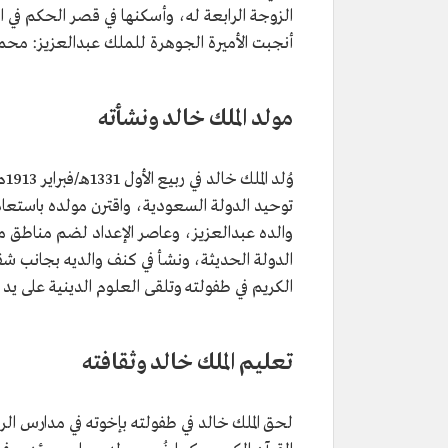
المنصب
رابع ملوك المملكة العربية السعودي
أنجبت الأميرة الجوهرة للملك عبدالعزيز: محم
تاريخ الميلاد
13 ربيع الأول 1395هـ/25 مارس 1975م.
تاريخ الوفاة
21 شعبان 1402هـ/13 يونيو 1982م.
مكان الوفاة
مدينة الطائف.
مولد الملك خالد ونشأته
وُلد الملك خالد في ربيع الأول 1331هـ/فبراير 1913م، أثناء توجّه والده الملك عبدالعزيز إلى
توحيد الدولة السعودية، واقترن مولده باستعا
والده عبدالعزيز، وعاصر الإعداد لضم مناطق مخ
الدولة الحديثة، ونشأ في كنف والديه بجانب ش
الكريم في طفولته وتلقى العلوم الدينية على يد ك
تعليم الملك خالد وثقافته
لحق الملك خالد في طفولته بإخوته في مدارس ال