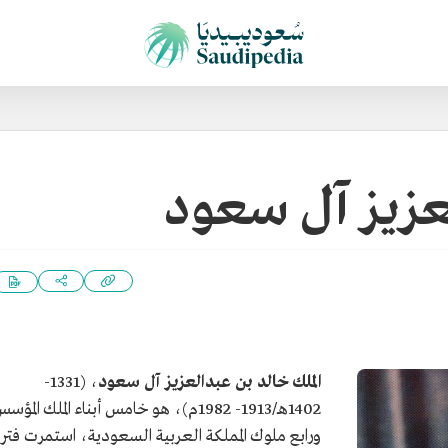
عزيز آل سعود
الملك خالد بن عبدالعزيز آل سعود
، (1331-
1402هـ/1913- 1982م)، هو خامس أبناء الملك المؤس
ورابع ملوك المملكة العربية السعودية، استمرت فتر