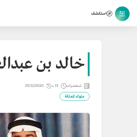
استكشف
خالد بن عبدال
شخصيات
33 د
29/12/2020
ملوك المملكة