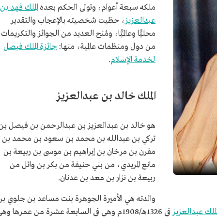
ملكه سبعة أعوام، وتولى الحكم بعده
الملك فهد بن
عبدالعزيز
، حظيت شخصيته بالإعجاب والتقدير
محليًّا وعالميًّا، ومُنح العديد من الجوائز والتكريمات
من دول ومنظمات عالمية، منها:
جائزة الملك فيصل
لخدمة الإسلام
.
الملك خالد بن عبدالعزيز
هو خالد بن عبدالعزيز بن عبدالرحمن بن فيصل بن
تركي بن عبدالله بن محمد بن سعود بن محمد بن
مقرن بن مرخان بن إبراهيم بن موسى بن ربيعة بن
مانع المريدي، من بني حنيفة من بكر بن وائل من
ربيعة بن نزار بن معد بن عدنان.
والدته هي الأميرة الجوهرة بنت مساعد بن جلوي بن
لملك عبدالعزيز
في 1326هـ/1908م وهي في السابعة عشرة من عمرها وه