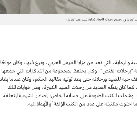
دالعزيز في إحدى رحلاته البرية. (دارة الملك عبدالعزيز)
سية والرماية، التي تعد من مزايا الفارس العربي، وبرع فيها، وكان مولعًا
حلية "برحلات القنص"، وكان يحتفظ بمجموعة من التذكارات التي جمعها
قف حبه للصيد ورحلاته حتى بعد توليه مقاليد الحكم، وكان عندما يغاد
، كما كان ينظّم العديد من رحلات الصيد الكبيرة، ومن هوايات الملك
شملت الكتب المطبوعة على حسابه الخاص: المصادر الشرعية المتعلقة
احتوت مكتبته على عدد من الكتب المؤلفة أو المُهداة إليه.