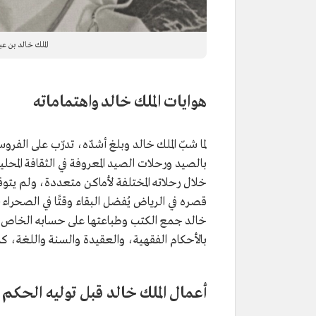
الملك خالد بن عب
هوايات الملك خالد واهتماماته
لما شبّ الملك خالد وبلغ أشدّه، تدرّب على الفرو
بالصيد ورحلات الصيد المعروفة في الثقافة الم
خلال رحلاته المختلفة لأماكن متعددة، ولم يتو
قصره في الرياض يُفضل البقاء وقتًا في الصحراء
خالد جمع الكتب وطباعتها على حسابه الخاص، و
بالأحكام الفقهية، والعقيدة والسنة واللغة، كما 
أعمال الملك خالد قبل توليه الحكم