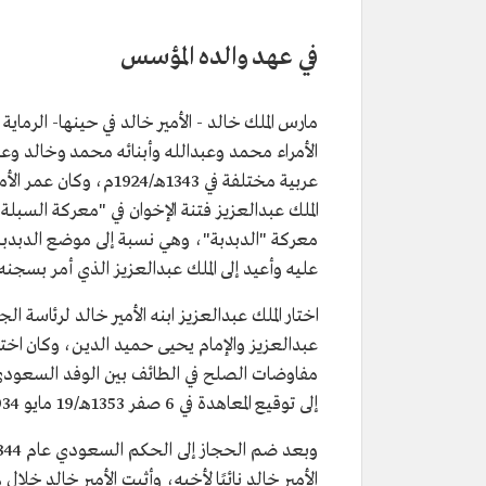
في عهد والده المؤسس
مارس الملك خالد - الأمير خالد في حينها- الرماي
الأمراء محمد وعبدالله وأبنائه محمد وخالد وع
الملك عبدالعزيز فتنة الإخوان في "معركة السبل
معركة "الدبدبة"، وهي نسبة إلى موضع الدبدب
عليه وأعيد إلى الملك عبدالعزيز الذي أمر بسجن
اختار الملك عبدالعزيز ابنه الأمير خالد لرئاسة 
عبدالعزيز والإمام يحيى حميد الدين، وكان اختي
مفاوضات الصلح في الطائف بين الوفد السعودي بر
إلى توقيع المعاهدة في 6 صفر 1353هـ/19 مايو 1934م.
الأمير خالد نائبًا لأخيه، وأثبت الأمير خالد خلا