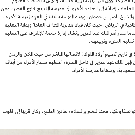
القصر مسؤول عن تربيته تربية حسنة، ودرس الملك خالد العلوم
لعلماء، إضافة إلى العلوم الأخرى في مدرسة المفيريج خارج القصر، ومن
الشيخ ناصر بن حمدان، وهذه المدرسة سابقة في العهد لمدرسة الأمراء،
ظامية في الرياض، حيث كان قيام مديرية المعارف العامة وبداية التعليم
ي 1 رمضان 1344 هـ/15 مارس 1926م، عندما صدر أمر الملك عبدالعزيز بإنشاء إدارة خاصة للإشراف على التعليم
تعليم النشء وتربيتهم.
ي تاريخ تعليم أولاد الملوك؛ لاتصالها المباشر من حيث المكان والزمان
 وقد أُنشئت المدرسة في 1354هـ/1935م من قِبل الملك عبدالعزيز في داخل قصره، لتعليم صغار الأمراء من أبنائه
سعودية، وسمّاها مدرسة الأمراء.
ضعًا وتقيًا، محبًا للخير والسلام، هادئ الطبع، وكان قريبًا إلى قلوب