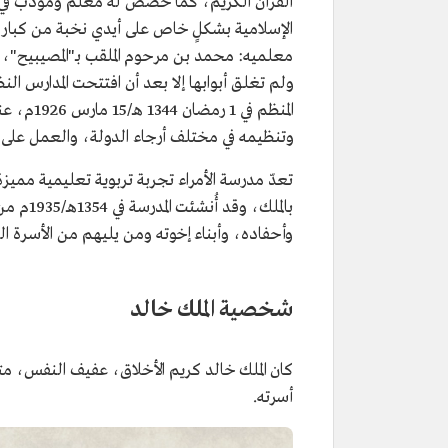
القرآن الكريم، كما خُصص له معلم ومؤدب في 
الإسلامية بشكلٍ خاص على أيدي نخبة من كبار ا
معلميه: محمد بن مرحوم الملقب بـ"المصيبيح"، و
ولم تغلق أبوابها إلا بعد أن افتتحت المدارس الن
المنظم ف
وتنظيمه في مختلف أرجاء الدولة، والعمل على 
تعدّ مدرسة الأمراء تجربة تربوية تعليمية مميزة ف
بالملك،
وأحفاده، وأبناء إخوته ومن يليهم من الأسرة ال
شخصية الملك خالد
كان الملك خالد كريم الأخلاق، عفيف النفس، متوا
أسرته.