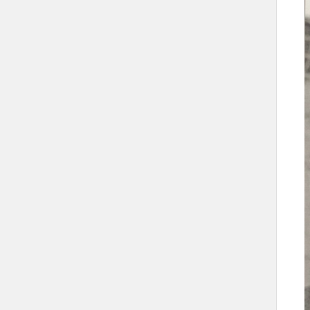
بندر، عبدالله، فهد، فيصل، موضي،
الجوهرة، نوف، حصة، مشاعل، البندري.
مناصب سابقة
رئاسة مجلس الوكلاء.
إمارة منطقة مكة المكرمة.
وزارة الداخلية.
ولي عهد الملك فيصل بن عبدالعزيز آل
سعود.
أوسمة وتكريمات
جائزة الملك فيصل لخدمة الإسلام.
رجل العالم لعام 1396هـ/1976م.
الميدالية الذهبية للسلام في مؤتمر القمة
الإسلامي الثالث.
قلادة الحسين بن علي.
قلادة الاستقلال.
وسام آل نهيان الأكبر.
إنجازات في عهده
صُنْع باب جديد للكعبة المشرفة.