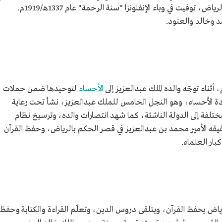
ة.
الزوجة الرابعة له، وأسكنها في قصر الحكم في الرياض، توفيت في وباء الإنفلونزا "سنة الرحمة" عام 1337هـ/1919م.
د وخالد والعنود.
الأحساء
لتوحيدها ضمن حملات
دة الأحساء، وهو النجل الخامس للملك عبدالعزيز، نشأ تحت رعاية
تلفة إلى الدولة الناشئة، كما شهد انتصارات والده، وترسيخ نظام
قيقه الأمير محمد بن عبدالعزيز في قصر الحكم بالرياض، وحفظ القرآن
بار العلماء.
رياض يحفظ القرآن، ويتلقى دروس الدين، وتعلّم القراءة والكتابة وحفظ