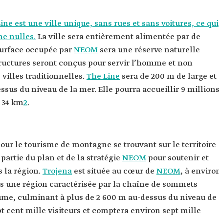
ine est une ville unique, sans rues et sans voitures, ce qui
ne nulles.
La ville sera entièrement alimentée par de
 surface occupée par
NEOM
sera une réserve naturelle
structures seront conçus pour servir l’homme et non
 villes traditionnelles.
The Line
sera de 200 m de large et
ssus du niveau de la mer. Elle pourra accueillir 9 million
 34 km
2
.
pour le tourisme de montagne se trouvant sur le territoire
 partie du plan et de la stratégie
NEOM
pour soutenir et
s la région.
Trojena
est située au cœur de
NEOM
, à enviro
ns une région caractérisée par la chaîne de sommets
me, culminant à plus de 2 600 m au-dessus du niveau de
pt cent mille visiteurs et comptera environ sept mille