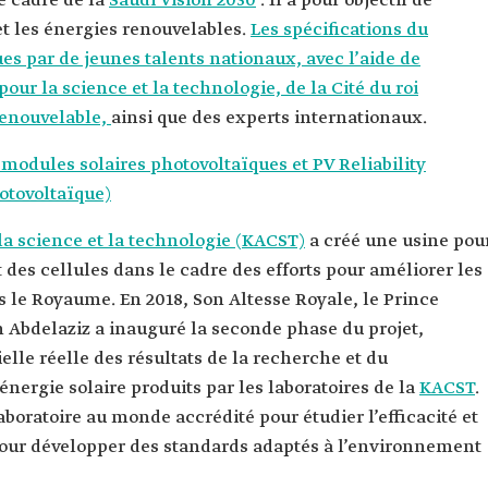
e cadre de la
Saudi Vision 2030
. Il a pour objectif de
et les énergies renouvelables.
Les spécifications du
es par de jeunes talents nationaux, avec l’aide de
 pour la science et la technologie, de la
Cité du roi
renouvelable,
ainsi que des experts internationaux.
 modules solaires photovoltaïques et PV Reliability
hotovoltaïque)
 la science et la technologie (KACST)
a créé une usine pou
 des cellules dans le cadre des efforts pour améliorer les
 le Royaume. En 2018, Son Altesse Royale, le Prince
bdelaziz a inauguré la seconde phase du projet,
elle réelle des résultats de la recherche et du
ergie solaire produits par les laboratoires de la
KACST
.
boratoire au monde accrédité pour étudier l’efficacité et
 pour développer des standards adaptés à l’environnement