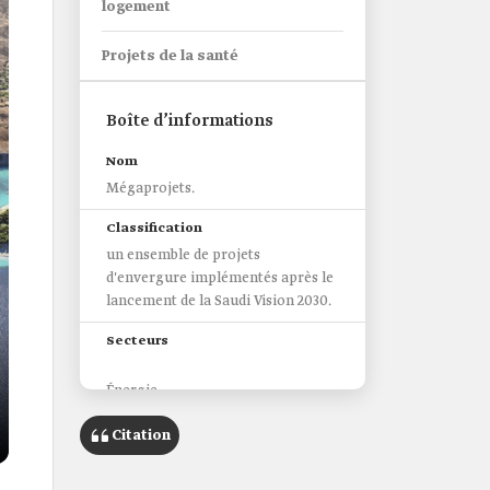
logement
Projets de la santé
Boîte d’informations
Nom
Mégaprojets.
Classification
un ensemble de projets
d'envergure implémentés après le
lancement de la Saudi Vision 2030.
Secteurs
Énergie.
Développement urbain.
Citation
Tourisme.
Culture.
Logement.