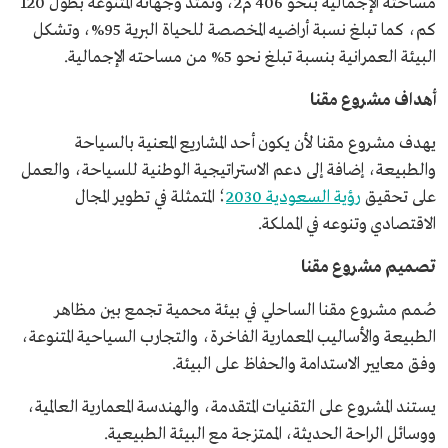
مساحته الإجمالية بنحو 406 م2، وتمتد وجهاته المتنوعة بطول 120
كم، كما تبلغ نسبة أراضيه المخصصة للحياة البرية 95%، وتشكل
البيئة العمرانية بنسبة تبلغ نحو 5% من مساحته الإجمالية.
أهداف مشروع مقنا
يهدف مشروع مقنا لأن يكون أحد المشاريع المعنية بالسياحة
والطبيعة، إضافة إلى دعم الاستراتيجية الوطنية للسياحة، والعمل
على تحقيق
رؤية السعودية 2030
؛ المتمثلة في تطوير المجال
الاقتصادي وتنوعه في المملكة.
تصميم مشروع مقنا
صُمم مشروع مقنا الساحلي في بيئة محمية تجمع بين مظاهر
الطبيعة والأساليب المعمارية الفاخرة، والتجارب السياحية المتنوعة،
وفق معايير الاستدامة والحفاظ على البيئة.
يستند المشروع على التقنيات المتقدمة، والهندسة المعمارية العالمية،
ووسائل الراحة الحديثة، الممتزجة مع البيئة الطبيعية.