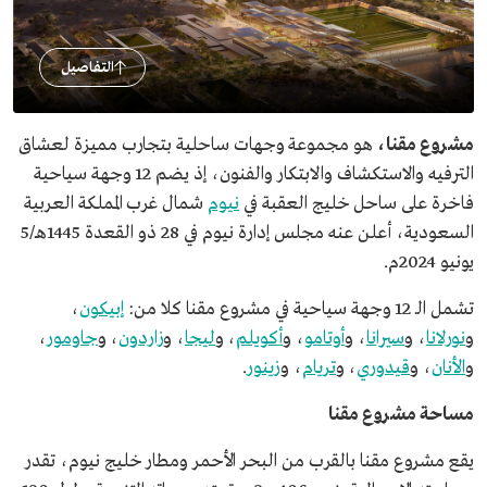
التفاصيل
مشروع مقنا،
هو مجموعة وجهات ساحلية بتجارب مميزة لعشاق
الترفيه والاستكشاف والابتكار والفنون، إذ يضم 12 وجهة سياحية
فاخرة على ساحل خليج العقبة في
نيوم
شمال غرب المملكة العربية
السعودية، أعلن عنه مجلس إدارة نيوم في 28 ذو القعدة 1445هـ/5
يونيو 2024م.
تشمل الـ 12 وجهة سياحية في مشروع مقنا كلا من:
إبيكون
،
و
نورلانا
، و
سيرانا
، و
أوتامو
، و
أكويلم
، و
ليجا
، و
زاردون
، و
جاومور
،
و
الأنان
، و
قيدوري
، و
تريام
، و
زينور
.
مساحة مشروع مقنا
يقع مشروع مقنا بالقرب من البحر الأحمر ومطار خليج نيوم، تقدر