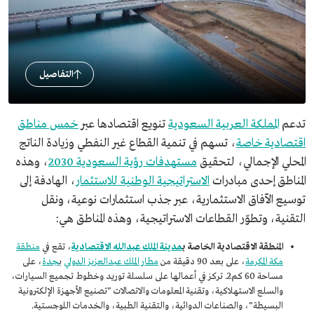
التفاصيل
تدعم
المملكة العربية السعودية
تنويع اقتصادها عبر
خمس مناطق
اقتصادية خاصة
، تسهم في تنمية القطاع غير النفطي وزيادة الناتج
المحلي الإجمالي، لتحقيق
مستهدفات رؤية السعودية 2030
، وهذه
المناطق إحدى مبادرات
الاستراتيجية الوطنية للاستثمار
، الهادفة إلى
توسيع الآفاق الاستثمارية، عبر جذب استثمارات نوعية، ونقل
التقنية، وتطوّر القطاعات الاستراتيجية، وهذه المناطق هي:
المنطقة الاقتصادية الخاصة ب
مدينة الملك عبدالله الاقتصادية
، تقع في
منطقة
مكة المكرمة
، على بعد 90 دقيقة من
مطار الملك عبدالعزيز الدولي
ب
جدة
، على
مساحة 60 كم2. تركز في أعمالها على سلسلة توريد وخطوط تجميع السيارات،
والسلع الاستهلاكية، وتقنية المعلومات والاتصالات "تصنيع الأجهزة الإلكترونية
البسيطة"، والصناعات الدوائية، والتقنية الطبية، والخدمات اللوجستية.