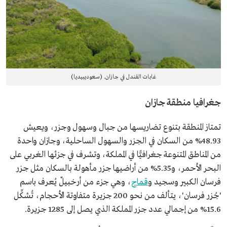
غابات القندل في جازان. (سعوديبيديا)
جغرافيا منطقة جازان
تمتاز المنطقة بتنوع تضاريسها من جبال وسهول وجزر، ويعيش
48.93% من السكان في الجزر والسهول الساحلية، وجازان واحدة
من المناطق المتنوعة جغرافيًّا في المملكة، وتشرف في جزئها الغربي على
البحر الأحمر، و5.35% من أراضيها جزر مأهولة بالسكان مثل جزر
فرسان الكبير وسجيد و
قماح
، وهي جزء من أرخبيلٌ يُعرف باسم
'جُزر فرسان'، يتألف من نحو 200 جزيرة متفاوتة الأحجام، تُشكِّل
15.6% من إجمالي عدد جزر المملكة الذي يصل إلى 1285 جزيرة.