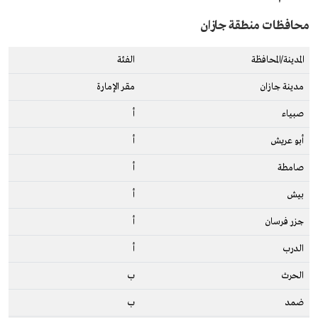
محافظات منطقة جازان
المدينة/المحافظة
الفئة
مدينة جازان
مقر الإمارة
صبياء
أ
أبو عريش
أ
صامطة
أ
بيش
أ
جزر فرسان
أ
الدرب
أ
الحرث
ب
ضمد
ب