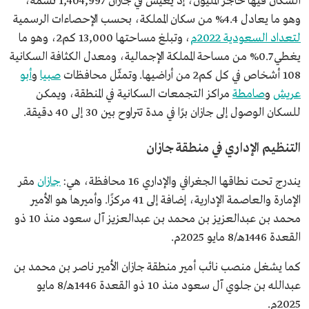
السكان فيها حاجز المليون، إذ يعيش في جازان 1,404,997 نسمة،
وهو ما يعادل 4.4% من سكان المملكة، بحسب الإحصاءات الرسمية
لتعداد السعودية 2022م
، وتبلغ مساحتها 13,000 كم2، وهو ما
يغطي 0.7% من مساحة المملكة الإجمالية، ومعدل الكثافة السكانية
108 أشخاص في كل كم2 من أراضيها. وتمثّل محافظات
صبيا
و
أبو
عريش
و
صامطة
مراكز التجمعات السكانية في المنطقة، ويمكن
للسكان الوصول إلى جازان برًا في مدة تتراوح بين 30 إلى 40 دقيقة.
التنظيم الإداري في منطقة جازان
يندرج تحت نطاقها الجغرافي والإداري 16 محافظة، هي:
جازان
مقر
الإمارة والعاصمة الإدارية، إضافة إلى 41 مركزًا. وأميرها هو الأمير
محمد بن عبدالعزيز بن محمد بن عبدالعزيز آل سعود منذ 10 ذو
القعدة 1446هـ/8 مايو 2025م.
كما يشغل منصب نائب أمير منطقة جازان الأمير ناصر بن محمد بن
عبدالله بن جلوي آل سعود منذ 10 ذو القعدة 1446هـ/8 مايو
2025م.