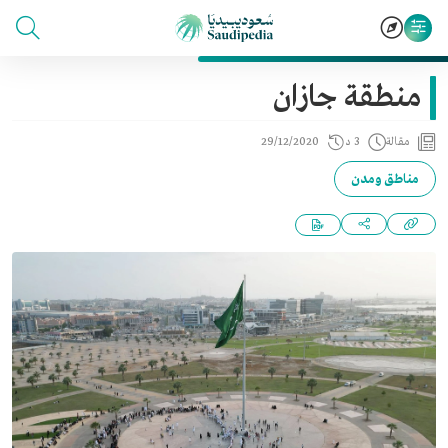
منطقة جازان
مقالة
3 د
29/12/2020
مناطق ومدن