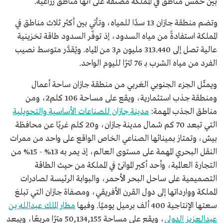
بين خمس مناطق في المملكة مصنفة على أنها مناطق زراعية.
وتضم منطقة جازان 13 سدًا للمياه، وتأتي بين أكثر ثلاث مناطق في
المملكة استفادةً من مياه السدود، إذ توفّر السدود طاقة تخزينية
عالية تصل إلى 313.440 مليون م3 من المياه. ويُقدَّر متوسط نصيب
الفرد من مياه الشرب بـ 76 لترًا لليوم الواحد.
ويمثّل الجزء الجنوبي الغربي من منطقة جازان ساحة أعمال
ومنطقة جذب استثمارية، ويقع على مساحة 106 كلم2، ومن
مناطق الجذب المهمة:
مدينة جازان للصناعات الأساسية والتحويلية
التي تبعد 70 كم شمال مدينة جازان، و20 كلم غربًا عن محافظة
بيش، وتمتاز بمينائها الصناعي الخاص الواقع على واحد من ممرات
النقل البحري المهمة على مستوى العالم، إذ يمر به 13% - 15% من
التجارة العالمية، وأحد أكبر الموانئ في المملكة من حيث الطاقة
التصميمية على ساحل البحر الأحمر، والبوابة الرئيسة لصادرات
المملكة ووارداتها إلى دول القرن الأفريقي، ومصفاة جازان التي تبلغ
سعتها الإنتاجية 400 ألف برميل يوميًا. وفيها
مطار الملك عبدالله بن
عبدالعزيز الدولي
، ويقع على مساحة 50,134,155 مترًا مربعًا، ويبعد