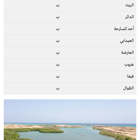
الريث
ب
الدائر
ب
أحد المسارحة
ب
العيدابي
ب
العارضة
ب
هروب
ب
فيفا
ب
الطوال
ب