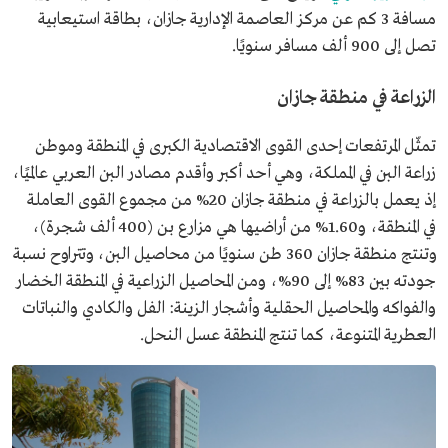
مسافة 3 كم عن مركز العاصمة الإدارية جازان، بطاقة استيعابية
تصل إلى 900 ألف مسافر سنويًا.
الزراعة في منطقة جازان
تمثّل المرتفعات إحدى القوى الاقتصادية الكبرى في المنطقة وموطن
زراعة البن في المملكة، وهي أحد أكبر وأقدم مصادر البن العربي عالميًا،
إذ يعمل بالزراعة في منطقة جازان 20% من مجموع القوى العاملة
في المنطقة، و1.60% من أراضيها هي مزارع بن (400 ألف شجرة)،
وتنتج منطقة جازان 360 طن سنويًا من محاصيل البن، وتتراوح نسبة
جودته بين 83% إلى 90%، ومن المحاصيل الزراعية في المنطقة الخضار
والفواكه والمحاصيل الحقلية وأشجار الزينة: الفل والكادي والنباتات
العطرية المتنوعة، كما تنتج المنطقة عسل النحل.