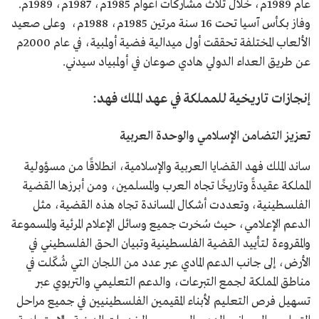
عام 1989م، خلال ثلاث مشاركات أعوام 1985م، 1987م، 1989م.
وفاز بكأس آسيا تحت 16 سنة مرتين 1985م، 1988م، وعلى صعيد
الألعاب المختلفة تحققت أول ميدالية فضية أولمبية، في عام 2000م
عن طريق العداء الدولي هادي صوعان في أولمبياد سيدني.
إنجازات تاريخية للمملكة في عهد الملك فهد:
تعزيز التضامن الإسلامي والوحدة العربية
ساند الملك فهد القضايا العربية والإسلامية، انطلاقًا من مسؤولية
المملكة عقيدةً وتاريخًا تجاه العرب والمسلمين، ومن أبرزها القضية
الفلسطينية، وتعددت أشكال المساندة تجاه هذه القضية، مثل
الدعم الإعلامي، حيث سُخرت جميع وسائل الإعلام المرئية والمسموعة
والمقروءة لتأييد القضية الفلسطينية وتبيان الحق الفلسطيني في
الأرض، إلى جانب الدعم المادي عبر عدد من اللجان التي شُكّلت في
مناطق المملكة لجمع التبرعات، والدعم التعليمي والتربوي عبر
تسهيل فرص التعليم لأبناء المقيمين الفلسطينيين في جميع مراحل