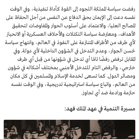
رفضت سياسة المملكة اللجوء إلى القوة كأداة تنفيذية، وفي الوقت
نفسه دعت إلى الإيمان بحق الدفاع عن النفس من أجل الحفاظ على
المصالح العليا، والاعتماد على أسلوب الحوار والمفاوضات لتحقيق
الأهداف، ومعارضة سياسة التكتلات والأحلاف العسكرية أو الانحياز
لأي طرف من الأطراف المتنازعة على النفوذ في العالم، وانتهاج سياسة
حُسن الجوار، وعدم التدخل في الشؤون الداخلية لأي دولة. وفي
المقابل ترفض رفضًا تامًا أي تدخل في شؤونها من قِبل أي طرف
خارجي، والرفض التام للتدخل الأجنبي بمختلف أشكاله في شؤون
ومصائر الدول. كما تسعى لخدمة الإسلام والمسلمين في كل مكان
من العالم، واتباع سياسة استراتيجية تدريجية، وفي الوقت نفسه
حازمة ورادعة ضد أي تجاوز.
مسيرة التنمية في عهد الملك فهد: