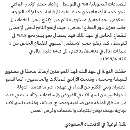
للصناعات التحويلية 8% في المتوسط، وازداد حجم الإنتاج الزراعي
بنحو خمسة أضعاف من حيث القيمة المضافة، مما يؤكد التوجه
الحكومي نحو تحقيق مستوى ملائم من الإنتاج المحلي للغذاء، إلى
جانب تعزيز دور القطاع الخاص، حيث ارتفع الناتج المحلي الإجمالي
للقطاع الخاص في عهد الملك فهد بمعدل نمو يبلغ نحو 5.8% في
المتوسط، كما ارتفع حجم الاستثمار السنوي للقطاع الخاص من 5
مليارات ريال في 1401هـ/ 1981م، إلى 64.2 مليار ريال في
1420هـ/1999م.
حققت الدولة في عهد الملك فهد للمواطنين ارتفاعًا ضخمًا في مستوى
المعيشة وحجمه، ومُنحت الأراضي للعائلات والجامعيين، كما اتسع
العمران وبني الكثير من المنازل في عهده، عبر ما قدمته الدولة
للمواطنين من تسهيلات في القروض والمساعدات، وتأسست في عدد
من مناطق المملكة مدن صناعية ومصانع حديثة، ومُنحت تسهيلات
تجارية بهدف توفير المنتجات والخدمات وفرص العمل.
نقلة نوعية في الاقتصاد السعودي