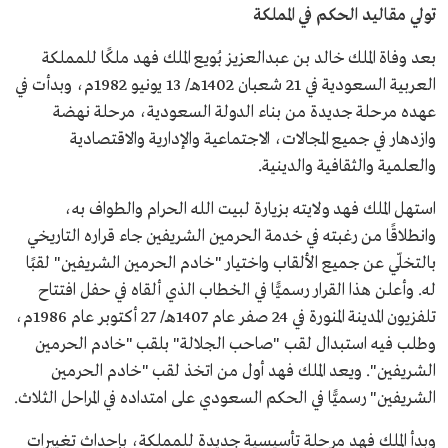
تولي مقاليد الحكم في المملكة
بعد وفاة الملك خالد بن عبدالعزيز بُويع الملك فهد ملكًا للمملكة
العربية السعودية في 21 شعبان 1402هـ/ 13 يونيو 1982م، وبدأت في
عهده مرحلة جديدة من بناء الدولة السعودية، مرحلة نهضة
وازدهار في جميع المجالات، الاجتماعية والإدارية والاقتصادية
والعلمية والثقافية والدينية.
استهل الملك فهد ولايته بزيارة لبيت الله الحرام والطواف به،
وانطلاقًا من رغبته في خدمة الحرمين الشريفين جاء قراره التاريخي
بالتخلّي عن جميع الألقاب واختيار "خادم الحرمين الشريفين" لقبًا
له. وأعلن هذا القرار رسميًّا في الخطاب الذي ألقاه في حفل افتتاح
تلفزيون المدينة المنورة في 24 صفر عام 1407هـ/ 27 أكتوبر عام 1986م،
وطلب فيه استبدال لقب "صاحب الجلالة" بلقب "خادم الحرمين
الشريفين". ويعد الملك فهد أول من اتخذ لقب "خادم الحرمين
الشريفين" رسميًّا في الحكم السعودي على امتداده في المراحل الثلاث.
وبدأ الملك فهد مرحلة تأسيسية جديدة للمملكة، بإحداث تغييرات