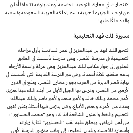
الانتصارات في معارك التوحيد الحاسمة. وعند بلوغه 11 عامًا أُعلن
عن توحيد الجزيرة العربية باسم المملكة العربية السعودية وتسمية
والده ملكًا عليها.
مسيرة الملك فهد التعليمية
التحق الملك فهد بن عبدالعزيز في عمر السادسة بأول مراحله
التعليمية في مدرسة القصر، وهي مدرسة تأسست في الطابق
العلوي إلى جوار مكاتب الملك عبدالعزيز. وهي غرفة واسعة الأرجاء
يدعم سقفها ثلاثة أعمدة. وهي غير المدرسة القديمة التي تأسست في
نهاية قصر الديرة من الغرب بجوار مخازن القصر، وتقع في الدور
الأرضي من القصر، ودرس بها الجيل الأول من أبناء الملك عبدالعزيز:
الأمير محمد والملك خالد والأمير سعد والأمير ناصر والملك عبدالله،
وعدد من الأمراء وبعض الأتباع. وكان يدرّس فيها أستاذ يتقن فنون
التعليم والخط والفنون الشائعة آنذاك، وهو "محمد الحساوي"،
من أهل الرياض. ويطلق عليه لقب "الحساوي" لكثرة زياراته
وأسفاره للأحساء وبلدان الخليج، إلى جانب مدرّسي المدرسة الأولى: