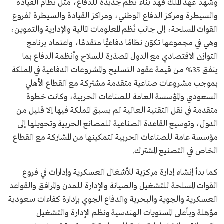
وشهد عهد الملك فهد بناء نُظم جديدة للدفاع، مثل نظام القيادة
والسيطرة ومركز الدفاع الوطني، ومراكز القيادة والسيطرة لفروع
القوات المسلحة، إلى جانب نُظم المعلومات المالية والإدارية والتموين،
وهي في مجموعها تكوّن نظامًا دفاعيًّا متقدمًا، واعتماد برنامج
التوازن الاقتصادي مع الدول المصدّرة للسلاح وأنظمة الدفاع بما
ينفق 35% من قيمة عقود التسليح والمشروعات الدفاعية في المملكة
بموجب مشروعات صناعية متقدمة مشتركة مع القطاع الأهلي
السعودي والمؤسسة العامة للصناعات الحربية، وكانت خطوة
متقدمة في نقل التقنية العالية لم يسبق المملكة فيها إلا قليل من
الدول، وتوسيع القاعدة الصناعية للمصانع الحربية وتحويلها إلى
مؤسسة عامة للصناعات الحربية لتمكينها من المشاركة مع القطاع
الخاص في التصنيع المشترك.
كما بدأ إنشاء إدارة مركزية للأشغال العسكرية وإدارات في فروع
القوات المسلحة للتشغيل والصيانة والإدارة للمدن والمرافق والقواعد
العسكرية والجوية والبحرية والدفاع الجوي بإدارة كفاءات سعودية
مؤهلة وبأعلى المستويات الهندسية ونظم الإدارة والتشغيل