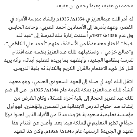
محمد بن عقيف وعبدالرحمن بن عقيف.
ثم أمر الملك عبدالعزيز في 1354هـ/ 1935م بإنشاء مدرسة الأمراء في
القصر، وعهِد بأمرها إلى الأستاذين أحمد العربي، وحامد الحابس.
وفي عام 1356هـ/ 1937م أُسندت إدارة تلك المدرسة إلى "عبدالله
خياط" فاختار معه عددًا من الأساتذة، منهم "أحمد علي الكاظمي"،
و"صالح خزامي"، واستقبلهم الملك عبدالعزيز بنفسه عند افتتاح
المدرسة بنظامها الجديد، وأبلغهم بما يريده لتعليم أبنائه، وأنه يريد
قبل كل شيء الاهتمام بالقرآن الكريم والكتابة ثم بقية الدروس.
انتقل الملك فهد في صباه إلى المعهد السعودي العلمي، وهو معهد
أنشأه الملك عبدالعزيز بمكة المكرمة عام 1344هـ/ 1925م، على إثر ضم
الملك عبدالعزيز الحجاز إلى بقية أجزاء المملكة، وكان الغرض من
إنشائه سد احتياج المدارس الابتدائية من المعلمين والمؤهلين. فهو أول
مؤسسة تعليمية سعودية خرّجت عددًا من الأفراد الذين لعبوا دورًا
جيدًا في تطور التعليم في المملكة فيما بعد. وأعلن عن افتتاح هذا
المعهد في الجريدة الرسمية عام 1345هـ/ 1926م. وكان هذا المعهد