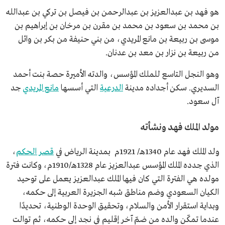
هو فهد بن عبدالعزيز بن عبدالرحمن بن فيصل بن تركي بن عبدالله
بن محمد بن سعود بن محمد بن مقرن بن مرخان بن إبراهيم بن
موسى بن ربيعة بن مانع المريدي، من بني حنيفة من بكر بن وائل
من ربيعة بن نزار بن معد بن عدنان.
وهو النجل التاسع للملك المؤسس، والدته الأميرة حصة بنت أحمد
السديري. سكن أجداده مدينة
الدرعية
التي أسسها
مانع المريدي
جد
آل سعود.
مولد الملك فهد ونشأته
ولد الملك فهد عام 1340هـ/ 1921م بمدينة الرياض في
قصر الحكم
،
الذي جدده الملك المؤسس عبدالعزيز عام 1328هـ/1910م، وكانت فترة
مولده هي الفترة التي كان فيها الملك عبدالعزيز يعمل على توحيد
الكيان السعودي وضم مناطق شبه الجزيرة العربية إلى حكمه،
وبداية استقرار الأمن والسلام، وتحقيق الوحدة الوطنية، تحديدًا
عندما تمكّن والده من ضمّ آخر إقليم في نجد إلى حكمه، ثم توالت