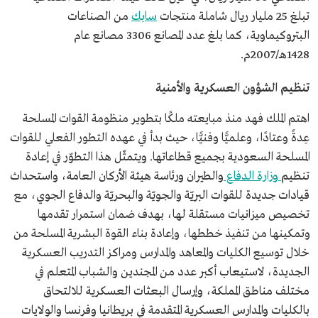
تبلغ 25 مليار ريال شاملة منتجات
سابك
من الصناعات
البتروكيماوية، كما بلغ عدد المصانع 3306 مصانع عام
1428هـ/2007م.
تنظيم الشؤون العسكرية والأمنية
اهتم الملك فهد منذ مبايعته ملكًا بتطوير منظومة القوات المسلحة
عِدةً وعتادًا، وعلميًّا وفنيًّا، حيث بدأ في عهده التطور الفعلي للقوات
المسلحة السعودية بجميع قطاعاتها. ويتمثّل هذا التطوّر في إعادة
تنظيم
وزارة الدفاع
والطيران ورئاسة هيئة الأركان العامة، واستحداث
قيادات جديدة للقوات البريّة والجويّة والبحريّة والدفاع الجوي، مع
تخصيص ميزانيات مستقلة لها، بهدف ضمان استمرار تقدمها
وتمكينها من تنفيذ خططها، وإعادة بناء القوة البشرية المسلحة من
خلال توسيع الكليات والمعاهد والمدارس ومراكز التدريب العسكرية
الجديدة، لاستيعاب أكبر عدد من المجندين والشباب المتعلم في
مختلف مناطق المملكة، وإرسال البعثات العسكرية للالتحاق
بالكليات والمدارس العسكرية المتقدمة في بريطانيا وفرنسا والولايات