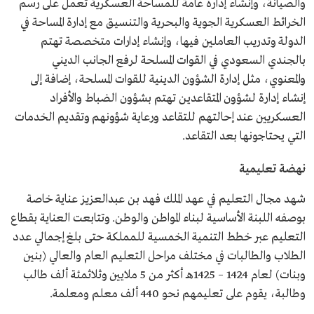
والصيانة، وإنشاء إدارة عامة للمساحة العسكرية تعمل على رسم
الخرائط العسكرية الجوية والبحرية والتنسيق مع إدارة المساحة في
الدولة وتدريب العاملين فيها، وإنشاء إدارات متخصصة تهتم
بالجندي السعودي في القوات المسلحة لرفع الجانب الديني
والمعنوي، مثل إدارة الشؤون الدينية للقوات المسلحة، إضافة إلى
إنشاء إدارة لشؤون المتقاعدين تهتم بشؤون الضباط والأفراد
العسكريين عند إحالتهم للتقاعد ورعاية شؤونهم وتقديم الخدمات
التي يحتاجونها بعد التقاعد.
نهضة تعليمية
شهد مجال التعليم في عهد الملك فهد بن عبدالعزيز عناية خاصة
بوصفه اللبنة الأساسية لبناء المواطن والوطن. وتتابعت العناية بقطاع
التعليم عبر خطط التنمية الخمسية للمملكة حتى بلغ إجمالي عدد
الطلاب والطالبات في مختلف مراحل التعليم العام والعالي (بنين
وبنات) لعام 1424 – 1425هـ أكثر من 5 ملايين وثلاثمئة ألف طالب
وطالبة، يقوم على تعليمهم نحو 440 ألف معلم ومعلمة.