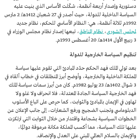
دستورية وإصدار أربعة أنظمة، شكّلت الأساس الذي بنيت عليه
السياسة الداخلية للدولة، حيث أصدر في 27 شعبان 1412هـ/ 2 مارس
1992م ثلاثة أنظمة، هي: النظام الأساسي للحكم، نظام جديد
لمجلس الشورى
،
نظام المناطق
، تبعها إصدار نظام مجلس الوزراء في
3 ربيع الأول 1414هـ/ 20 أغسطس 1993م.
تنظيم السياسة الخارجية للدولة
بعد تولي الملك فهد الحكم حدّد المبادئ التي تقوم عليها سياسة
المملكة الداخلية والخارجية، وأوضح أبرز المنطلقات في خطاب ألقاه في
3 شوال 1402هـ/ 23 يوليو 1982م. كان من أبرز سمات سياسة الملك
فهد الخارجية السياسة الجادة المعتدلة، فلا انحراف ولا غلو ولا
تهاون في الإيمان بالمبادئ والثوابت، كما حرِص على اتباع الأسلوب
الدبلوماسي وتجنب الضجيج ورفع الشعارات، إلى جانب الإعلان عن
الخطوات السياسية بشجاعة واقتدار من خلال الثوابت التي ارتكزت
عليها تلك السياسة، مما أكسب المملكة مكانة مرموقة دوليًّا،
والإيمان بالسلام العالمي المبني على العدل والإنصاف.