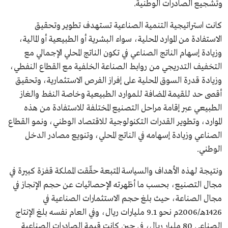
وتشجيع الصادرات الوطنية.
كانت استراتيجية التنمية الصناعية تستهدف تطوير وتحقيق
الاستفادة من الموارد المحلية، سواء البشرية أو الطبيعية أو المالية،
وزيادة إسهام الناتج الصناعي في تكون الناتج المحلي الإجمالي مع
التخفيف التدريجي من روابط الصناعة الخلفية مع القطاع النفطي،
وزيادة قدرة السوق المحلية على إفراز الفرص الاستثمارية، وتحقيق
أقصى حد للقيمة المضافة للموارد الطبيعية وخاصة النفط والغاز
الطبيعي عبر إقامة مراحل التصنيع المختلفة للاستفادة من هذه
الموارد، وتطوير القدرات التكنولوجية للاقتصاد الوطني، ونمو القطاع
الصناعي وزيادة إسهامه في الناتج المحلي، وتنويع مصادر الدخل
الوطني.
ونتيجة لهذه الأهداف والسياسة المتبعة حقّقت المملكة قفزة كبيرة في
مجال التصنيع، بحسب ما أظهرته الإحصائيات عن حجم الإنجاز في
مجال الصناعة، حيث بلغ حجم الاستثمارات الصناعية في
1426هـ/2006م نحو 9.1 مليارات ريال، وفي العام نفسه بلغ الإنتاج
الصناعي 80 مليار ريال، في حين كانت قيمة الصادرات الصناعية