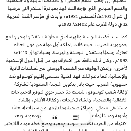
التعليم، إلى جانب الدعم الصحي، والخدمات الدينية والاجتماعية،
والدعم السياسي الذي توّجه الملك فهد بمبادرة السلام التي عرضها
في شوال 1401هـ/ أغسطس 1981م، وأُيدت في مؤتمر القمة العربية
12 في دولة المغرب عام 1402هـ/ 1982م.
كما ساند قضية البوسنة والهرسك في محاولة استقلالها وحربها مع
جمهورية الصرب، حيث كانت المملكة أول دولة من دول العالم
تعترف رسميًّا باستقلال البوسنة والهرسك وسيادتها في 1413هـ/
1992م، وكان ذلك دافعًا على الاعتراف بها من قِبل الدول الإسلامية
الأخرى، وإعلان الوقوف مع الشعب البوسني عبر المساعدات المادية
والإنسانية. كما دعم الملك فهد قضية مسلمي إقليم كوسوفو ضد
جمهورية الصرب حيث بادر بتكوين اللجنة السعودية المشتركة
لإغاثة شعب كوسوفو، شملت مدّ جسر جوي لتوفير الاحتياجات
الغذائية والصحية، وإنشاء المخيمات، وكفالة الأيتام، وإنشاء
مستشفى ميداني، ومراكز صحية وما يلزمها من سيارات إسعاف
وأدوية ومستلزمات طبية، وتبني برامج تعليمية ودعوية. وبعد
الانتهاء من الحرب تكفّلت اللجنة الإغاثية بوضع خطة عودة اللاجئين