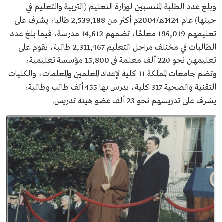
وبلغ عدد الطلبة المنتسبين لوزارة التعليم (التربية والتعليم في
حينها) عام 1424هـ/2004م أكثر من 2,539,188 طالبا، يشرف على
تعليمهم 196,019 معلمًا، تضمهم 14,612 مدرسة، فيما بلغ عدد
الطالبات في مختلف مراحل التعليم 2,311,467 طالبة، يقوم على
تعليمهن نحو 220 ألف معلمة في 15,800 مؤسسة تعليمية،
وتضم جامعات المملكة 11 كلية لإعداد المعلمين والمعلمات، والكليات
التقنية والصحية 317 كلية، يدرس بها 455 ألف طالب وطالبة،
يشرف على تدريسهم نحو 23 ألف عضو هيئة تدريس.