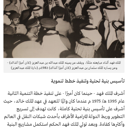
الملك فهد أثناء مبايعته ملكًا، ويقف عن يمينه الملك عبدالله بن عبدالعزيز (كان أميرًا آنذاك) -
وعن يساره الملك سلمان بن عبدالعزيز (كان أميرًا آنذاك) 1982م.(دارة الملك عبدالعزيز)
تأسيس بنية تحتية وتنفيذ خطط تنموية
أشرف الملك فهد - حينما كان أميرًا - على تنفيذ خطة التنمية الثانية
عام 1395 هـ/ 1975 م عندما كان وليًّا للعهد في عهد الملك خالد، حيث
أشرف على تأسيس بنية تحتية كاملة، كانت تهدف إلى تسريع
التطوير وربط الدولة المترامية الأطراف بأحدث شبكات النقل في العالم
وأكثرها كفاءة. وبعد تولي الملك فهد الحكم استكمل مشاريع البنية