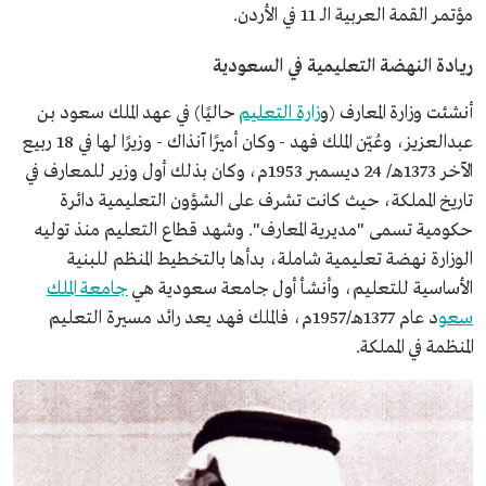
مؤتمر القمة العربية الـ 11 في الأردن.
ريادة النهضة التعليمية في السعودية
أنشئت وزارة المعارف (و
زارة التعليم
حاليًا) في عهد الملك سعود بن
عبدالعزيز، وعُيّن الملك فهد - وكان أميرًا آنذاك - وزيرًا لها في 18 ربيع
الآخر 1373هـ/ 24 ديسمبر 1953م، وكان بذلك أول وزير للمعارف في
تاريخ المملكة، حيث كانت تشرف على الشؤون التعليمية دائرة
حكومية تسمى "مديرية المعارف". وشهد قطاع التعليم منذ توليه
الوزارة نهضة تعليمية شاملة، بدأها بالتخطيط المنظم للبنية
الأساسية للتعليم، وأنشأ أول جامعة سعودية هي
جامعة الملك
سعو
د عام 1377هـ/1957م، فالملك فهد يعد رائد مسيرة التعليم
المنظمة في المملكة.