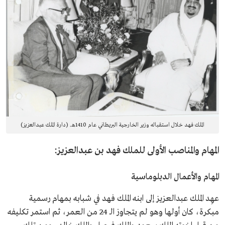
الملك فهد خلال استقباله وزير الخارجية البريطاني عام 1410هـ. (دارة الملك عبدالعزيز)
المهام والمناصب الأولى للملك فهد بن عبدالعزيز:
المهام والأعمال الدبلوماسية
عهِد الملك عبدالعزيز إلى ابنه الملك فهد في شبابه بمهام رسمية
مبكرة، كان أولها وهو لم يتجاوز الـ 24 من العمر، ثم استمر تكليفه