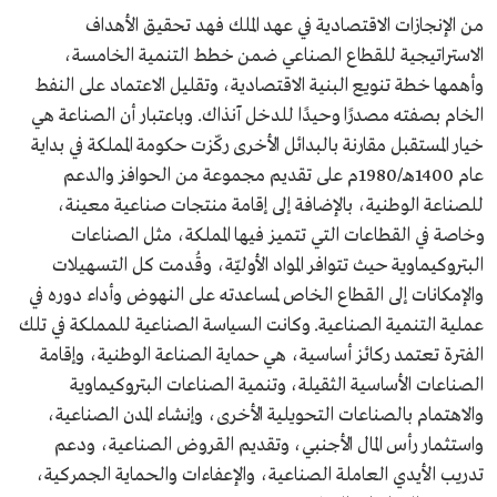
من الإنجازات الاقتصادية في عهد الملك فهد تحقيق الأهداف
الاستراتيجية للقطاع الصناعي ضمن خطط التنمية الخامسة،
وأهمها خطة تنويع البنية الاقتصادية، وتقليل الاعتماد على النفط
الخام بصفته مصدرًا وحيدًا للدخل آنذاك. وباعتبار أن الصناعة هي
خيار المستقبل مقارنة بالبدائل الأخرى ركّزت حكومة المملكة في بداية
عام 1400هـ/1980م على تقديم مجموعة من الحوافز والدعم
للصناعة الوطنية، بالإضافة إلى إقامة منتجات صناعية معينة،
وخاصة في القطاعات التي تتميز فيها المملكة، مثل الصناعات
البتروكيماوية حيث تتوافر المواد الأوليّة، وقُدمت كل التسهيلات
والإمكانات إلى القطاع الخاص لمساعدته على النهوض وأداء دوره في
عملية التنمية الصناعية. وكانت السياسة الصناعية للمملكة في تلك
الفترة تعتمد ركائز أساسية، هي حماية الصناعة الوطنية، وإقامة
الصناعات الأساسية الثقيلة، وتنمية الصناعات البتروكيماوية
والاهتمام بالصناعات التحويلية الأخرى، وإنشاء المدن الصناعية،
واستثمار رأس المال الأجنبي، وتقديم القروض الصناعية، ودعم
تدريب الأيدي العاملة الصناعية، والإعفاءات والحماية الجمركية،