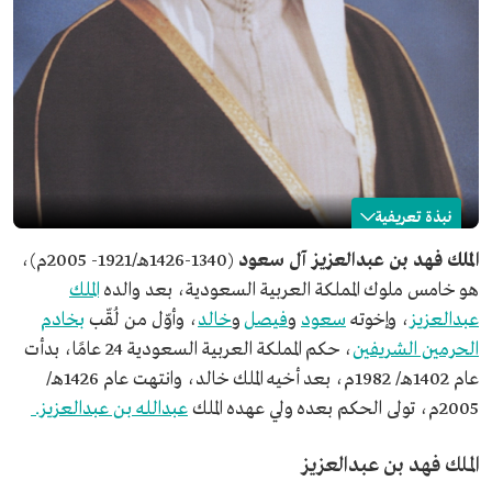
نبذة تعريفية
فهد بن عبدالعزيز آل سعود
الملك فهد بن عبدالعزيز آل سعود
(1340-1426هـ/1921- 2005م)،
هو خامس ملوك المملكة العربية السعودية، بعد والده
الملك
الاسم
الملك فهد بن عبدالعزيز آل سعود.
عبدالعزيز
، وإخوته
سعود
و
فيصل
و
خالد
، وأوّل من لُقّب
بخادم
المنصب
خامس ملوك المملكة العربية السعودية.
الحرمين الشريفين
، حكم المملكة العربية السعودية 24 عامًا، بدأت
اللقب
أوّل من لُقّب بخادم الحرمين الشريفين.
عام 1402هـ/ 1982م، بعد أخيه الملك خالد، وانتهت عام 1426هـ/
تاريخ الميلاد
1340هـ/1921م.
2005م، تولى الحكم بعده ولي عهده الملك
عبدالله بن عبدالعزيز.
مكان الميلاد
مدينة الرياض.
الملك فهد بن عبدالعزيز