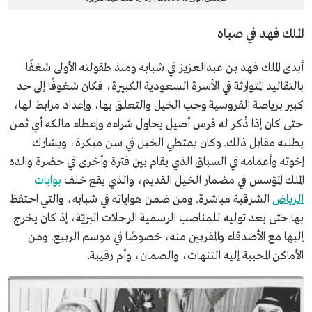
الملك فهد في صباه
أبدى الملك فهد بن عبدالعزيز في شبابه ومنذ طفولته الأولى شغفًا
بالتقاليد المتوارثة في الأسرة السعودية الكبيرة، فكان شغوفًا إلى حد
كبير برياضة الفروسية وحب الخيل والتعلق بها، وإعداد مرابط لها،
حتى كان إذا ذُكر له فرس أصيل يحاول شراءه وإعطاء مالكه أي ثمن
يطلبه مقابل ذلك. وكان يمتطي الخيل في سن مبكرة، ويشارك
إخوته وأعمامه في السباق الذي يقام بين فترة وأخرى في حضرة والده
الملك المؤسس في مضمار الخيل القديم، والذي يقع خلف
بوابات
الرياض
الشرقية مباشرة. ومن ضمن هواياته في شبابه، والتي احتفظ
بها حتى بعد توليه للمناصب الرسمية الرحلات البريّة، إذ كان يخرج
إليها مع الأصدقاء والمقربين منه، خصوصًا في موسم الربيع. ومن
الأماكن المحببة إليه التنهات، والصمان، وأم رقيبة.