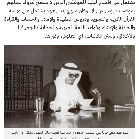
يشتمل على أقسام ليلية للموظفين الذين لا تسمح ظروف عملهم
بمواصلة دروسهم نهارًا. وكان منهج هذا المعهد يشتمل على دراسة
القرآن الكريم والتجويد ودروس العقيدة والإملاء والحساب والقراءة
والمحادثة والإنشاء وقواعد اللغة العربية والخطابة والجغرافيا
والأخلاق، وسنن الكائنات، أي العلوم، وغيرها.
الملك فهد يلقي بيانًا على الشعب السعودي بمناسبة تعيينه وليًا للعهد، ونائبًا أول لرئيس
مجلس الوزراء. 1395هـ . (دارة الملك عبدالعزيز)