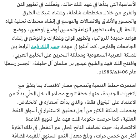
الأساسية التي بدأها في عهد الملك خالد، وتمثّلت في تطوير المدن
والقرى من خلال مخططات شاملة، وإنشاء شبكات الطرق
والجسور والأنفاق والاتصالات والتوسع في إنشاء محطات تحلية المياه
المالحة. إلى جانب تطوير الزراعة وتحسين أوضاع الموظفين، ووضع
قواعد جديدة للرواتب، وتطوير الموانئ والمطارات والتوسّع في إنشاء
الجامعات والمدارس. كما أنشئ في عهده
جسر الملك فهد
الرابط بين
المملكة العربية السعودية ومملكة البحرين على الخليج العربي،
وافتتح الملك فهد والشيخ عيسى بن سلمان آل خليفة، الجسر رسميًّا
عام 1406هـ/1986م.
استمرت خطط التنمية وتصحيح مسار الاقتصاد بما يتفق مع
المتغيرات الجديدة، منها: خطة تنويع مصادر الدخل المحلّي بدلًا من
الاعتماد على البترول فقط، والذي بدأت أسعاره في الانخفاض.
وتحملت المملكة الكثير من أجل تحقيق الاستقرار في أسواق النفط
العالمية، كما حرصت حكومة الملك فهد على تنويع القاعدة
الاقتصادية، حيث تضاعف الناتج المحلي غير النفطي في تلك الفترة
أكثر من خمس مرات، وبلغ معدل النمو السنوي للقيمة المضافة