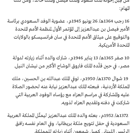
من قِبل إخوته الملك سعود والملك فيصل والملك خالد، ومن تلك
المهام:
16 رجب 1364هـ/ 26 يونيو 1945م، عضوية الوفد السعودي برئاسة
الأمير فيصل بن عبدالعزيز إلى المؤتمر الأول لمنظمة الأمم المتحدة
والتوقيع على ميثاق الأمم المتحدة في سان فرانسيسكو بالولايات
المتحدة الأمريكية.
10 صفر 1365هـ/ 13 يناير 1946م، شارك والده أثناء زيارته لدولة
مصر، في حين قلّده الملك فاروق الوشاح الأكبر من نيشان النيل.
19 شوال 1370هـ/ 1950م، توفي الملك عبدالله بن الحسين، ملك
المملكة الأردنية، فبعثه الملك عبدالعزيز نيابة عنه لحضور الصلاة
عليه والمشاركة في مراسم العزاء مع رؤساء الوفود العربية التي
شاركت في دفنه وتقديم العزاء لذويه.
1372هـ/ 1952م، بعثه والده الملك عبدالعزيز ليمثّل المملكة العربية
السعودية في حفل تتويج ملكة بريطانيا، وفي العام نفسه رافق
الرئيس اللبناني كميل شمعون أثناء زيارته للمملكة.