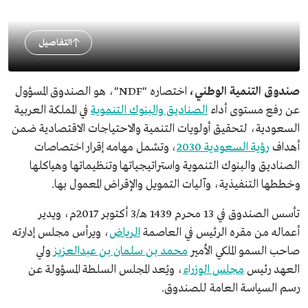
التفاصيل
صندوق التنمية الوطني،
اختصاره "NDF"، هو الصندوق المسؤول
عن رفع مستوى أداء
الصناديق والبنوك التنموية
في المملكة العربية
السعودية، لتحقيق أولويات التنمية والاحتياجات الاقتصادية ضمن
أهداف
رؤية السعودية 2030
، وتشمل مهامه إقرار اختصاصات
الصناديق والبنوك التنموية واستراتيجياتها وتنظيماتها وهياكلها
وخططها التنفيذية، وآليات التمويل والإقراض المعمول بها.
تأسس الصندوق في 13 محرم 1439 هـ/3 أكتوبر 2017م، ويدير
أعماله من مقره الرئيس في العاصمة
الرياض
، ويرأس مجلس إدارته
صاحب السمو الملكي الأمير
محمد بن سلمان بن عبدالعزيز
ولي
العهد رئيس
مجلس الوزراء
، ويُعد المجلس السلطة المسؤولة عن
رسم السياسة العامة للصندوق.