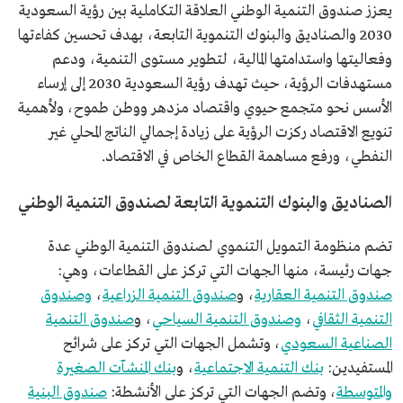
يعزز صندوق التنمية الوطني العلاقة التكاملية بين رؤية السعودية
2030 والصناديق والبنوك التنموية التابعة، بهدف تحسين كفاءتها
وفعاليتها واستدامتها المالية، لتطوير مستوى التنمية، ودعم
مستهدفات الرؤية، حيث تهدف رؤية السعودية 2030 إلى إرساء
الأسس نحو متجمع حيوي واقتصاد مزدهر ووطن طموح، ولأهمية
تنويع الاقتصاد ركزت الرؤية على زيادة إجمالي الناتج المحلي غير
النفطي، ورفع مساهمة القطاع الخاص في الاقتصاد.
الصناديق والبنوك التنموية التابعة لصندوق التنمية الوطني
تضم منظومة التمويل التنموي لصندوق التنمية الوطني عدة
جهات رئيسة، منها الجهات التي تركز على القطاعات، وهي:
صندوق التنمية العقارية
، و
صندوق التنمية الزراعية
،
وصندوق
التنمية الثقافي
،
وصندوق التنمية السياحي
، و
صندوق التنمية
الصناعية السعودي
، وتشمل الجهات التي تركز على شرائح
المستفيدين:
بنك التنمية الاجتماعية
، و
بنك المنشآت الصغيرة
والمتوسطة
، وتضم الجهات التي تركز على الأنشطة:
صندوق البنية