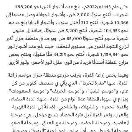
حتى عام 1443هـ/2022م، بلغ عدد أشجار التين نحو 498,206
شجرات، تُنتج سنويًّا 2,000 طن، وأشجار الجوافة وصل عددها إلى
10,366 شجرة، تُنتج 310 أطنان سنويا، وأشجار البابايا بلغ عددها
نحو 104,953 شجرة، تُنتج 5,200 طن سنويًّا، إضافة إلى مليون
شجرة مانجو تُنتج سنويًّا 65,000 طن. ويوجد في منطقة جازان أكبر
المزارع المنتجة للموز على مستوى المنطقة، حيث بلغ عدد أشجار الموز
نحو 1,159,844 شجرة، تُنتج نحو 34,795 طنًّا سنويًّا، وتنتج بعض
مزارع المنطقة أصنافًا فريدة من الموز، مثل: الموز الأحمر، والموز الأزرق.
وفيما يخص زراعة الذرة، يترقب مزارعو منطقة جازان مواسم زراعة
الذرة، منها "مذرة المخرط"، الذي يأتي في منتصف أكتوبر من كل
عام، و"موسم الشبّ"، و"موسم الخريف" و"موسم السعودات"،
ويزرع في سهول المنطقة عدة أنواع من الذرة، منها: الذرة البيضاء،
والذرة الحمراء، والشهلاء، والشاحبي، إضافةً إلى الذرة القهرية
والغرب. وتمر الذرة قبل فترة الحصاد بتسع مراحل، هي: مرحلة
المعاصرة، ومرحلة الجضم، ومرحلة مج العذق، ومرحلة الصفو،
ومرحلة الخريط، وهي أول مراحل نمو الحبة "البذرة"، ومرحلة