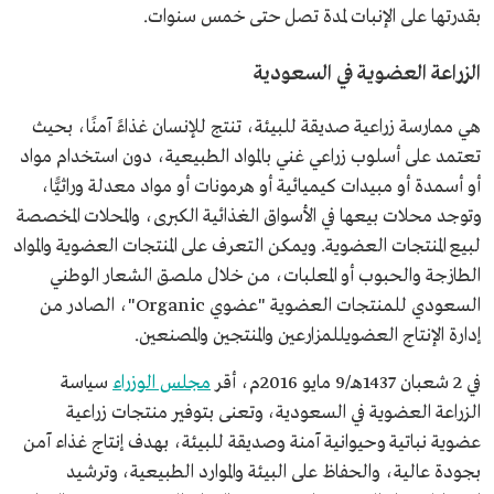
بقدرتها على الإنبات لمدة تصل حتى خمس سنوات.
الزراعة العضوية في السعودية
هي ممارسة زراعية صديقة للبيئة، تنتج للإنسان غذاءً آمنًا، بحيث
تعتمد على أسلوب زراعي غني بالمواد الطبيعية، دون استخدام مواد
أو أسمدة أو مبيدات كيميائية أو هرمونات أو مواد معدلة وراثيًّا،
وتوجد محلات بيعها في الأسواق الغذائية الكبرى، والمحلات المخصصة
لبيع المنتجات العضوية. ويمكن التعرف على المنتجات العضوية والمواد
الطازجة والحبوب أو المعلبات، من خلال ملصق الشعار الوطني
السعودي للمنتجات العضوية "عضوي Organic"، الصادر من
إدارة الإنتاج العضويللمزارعين والمنتجين والمصنعين.
في 2 شعبان 1437هـ/9 مايو 2016م، أقر
مجلس الوزراء
سياسة
الزراعة العضوية في السعودية، وتعنى بتوفير منتجات زراعية
عضوية نباتية وحيوانية آمنة وصديقة للبيئة، بهدف إنتاج غذاء آمن
بجودة عالية، والحفاظ على البيئة والموارد الطبيعية، وترشيد