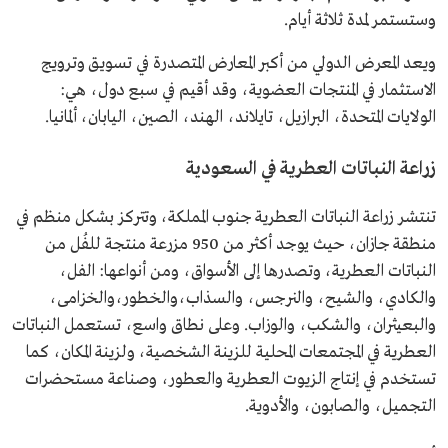
وستستمر لمدة ثلاثة أيام.
ويعد المعرض الدولي من أكبر المعارض المتصدرة في تسويق وترويج
الاستثمار في المنتجات العضوية، وقد أقيم في سبع دول، هي:
الولايات المتحدة، البرازيل، تايلاند، الهند، الصين، اليابان، ألمانيا.
زراعة النباتات العطرية في السعودية
تنتشر زراعة النباتات العطرية جنوب المملكة، وتتركز بشكل منظم في
منطقة جازان، حيث يوجد أكثر من 950 مزرعة منتجة للفُل من
النباتات العطرية، وتصدرها إلى الأسواق، ومن أنواعها: الفل،
والكادي، والشيح، والنرجس، والسذاب،والخطور،والخزامى،
والبعيثران، والشكب، والوزاب. وعلى نطاق واسع، تستعمل النباتات
العطرية في المجتمعات المحلية للزينة الشخصية، ولزينة المكان، كما
تستخدم في إنتاج الزيوت العطرية والعطور، وصناعة مستحضرات
التجميل، والصابون، والأدوية.