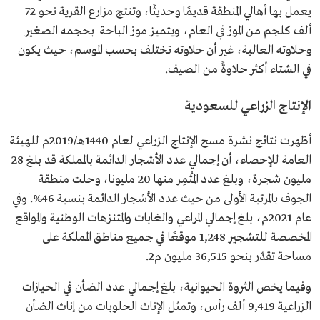
يعمل بها أهالي المنطقة قديمًا وحديثًا، وتنتج مزارع القرية نحو 72
ألف كلجم من الموز في العام، ويتميز موز الباحة بحجمه الصغير
وحلاوته العالية، غير أن حلاوته تختلف بحسب الموسم، حيث يكون
في الشتاء أكثر حلاوةً من الصيف.
الإنتاج الزراعي للسعودية
أظهرت نتائج نشرة مسح الإنتاج الزراعي لعام 1440هـ/2019م للهيئة
العامة للإحصاء، أن إجمالي عدد الأشجار الدائمة بالمملكة قد بلغ 28
مليون شجرة، وبلغ عدد المُثمِر منها 20 مليونا، وحلت منطقة
الجوف بالمرتبة الأولى من حيث عدد الأشجار الدائمة بنسبة 46%. وفي
عام 2021م، بلغ إجمالي المراعي والغابات والمتنزهات الوطنية والمواقع
المخصصة للتشجير 1,248 موقعًا في جميع مناطق المملكة على
مساحة تقدّر بنحو 36,515 مليون م2.
وفيما يخص الثروة الحيوانية، بلغ إجمالي عدد الضأن في الحيازات
الزراعية 9,419 ألف رأس، وتمثل الإناث الحلوبات من إناث الضأن