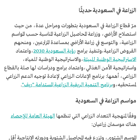
الزراعة في السعودية حديثًا
مرّ قطاع الزراعة في السعودية بتطورات ومراحل عدة، من حيث
استصلاح الأراضي، وزراعة المحاصيل الزراعية المناسبة حسب المواسم
الزراعية، والتوسع في زراعة الأراضي بمساعدة المزارعين، ومنحهم
القروض الزراعية،وتنفيذ برامج
رؤية السعودية 2030
،واعتماد
الاستراتيجية الوطنية للبيئة
،والاستراتيجية الوطنية للمياه،
واستراتيجية الأمن الغذائي،واعتماد برامج ودراسات لها صلة بالقطاع
الزراعي، أهمها: برنامج الإعانات الزراعي لإعادة توجيه الدعم الزراعي
لمستحقيه،و
برنامج التنمية الريفية الزراعية المستدامة "ريف"
.
مواسم الزراعة في السعودية
وفقًا لمنهجية التعداد الزراعي التي تنظمها
الهيئة العامة للإحصاء
هناك موسمان زراعيان:
الموسم الشتوي، وتزرع فيه المحاصيل الشتوية ودورته الإنتاجية أقل