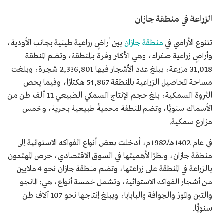
الزراعة في منطقة جازان
تتنوع الأراضي في
منطقة جازان
بين أراضٍ زراعية طينية بجانب الأودية،
وأراضٍ زراعية صفراء، وهي الأكثر وفرة بالمنطقة، وتضم المنطقة
31,018 مزرعة، يبلغ عدد الأشجار فيها 2,336,801 شجرة، وبلغت
مساحة المحاصيل الزراعية بالمنطقة 54,867 هكتارًا، وفيما يخص
الثروة السمكية، بلغ حجم الإنتاج السمكي الطبيعي 11 ألف طن من
الأسماك سنويًّا، وتضم المنطقة محميةً طبيعية بحرية، وخمس
مزارع سمكية.
في عام 1402هـ/1982م، أدخلت بعض أنواع الفواكه الاستوائية إلى
منطقة جازان، ونظرًا لأهميتها في السوق الاقتصادي، حرص المهتمون
بالزراعة في المنطقة على زراعتها، وتضم منطقة جازان نحو 4 ملايين
من أشجار الفواكه الاستوائية، وتشمل خمسة أنواع، هي: المانجو
والتين والموز والجوافة والبابايا، ويبلغ إنتاجها نحو 107 آلاف طن
سنويًّا.