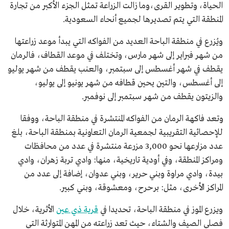
الحياة، وتطوير القرى،وما زالت الزراعة تمثل الجزء الأكبر من تجارة
المنطقة التي يتم تصديرها لجميع أنحاء السعودية.
ويُزرع في منطقة الباحة العديد من الفواكه التي يبدأ موعد زراعتها
من شهر فبراير إلى شهر مارس، وتختلف في موعد القطاف، فالرمان
يقطف في شهر أغسطس إلى سبتمبر، والعنب يقطف من شهر يوليو
إلى أغسطس، والتين يحين قطافه من شهر يونيو إلى يوليو،
والزيتون يقطف من شهر سبتمبر إلى نوفمبر.
وتعد فاكهة الرمان من الفواكه المنتشرة في منطقة الباحة، ووفقا
للإحصائية التقريبية لجمعية الرمان التعاونية بمنطقة الباحة، بلغ
عدد مزارعها نحو 3,000 مزرعة منتشرة في عدد من محافظات
ومراكز المنطقة، وفي أودية تاريخية، منها: وادي تربة زهران، وادي
بيدة، وادي مراوة وبني حرير، وبني عدوان، إضافة إلى عدد من
المراكز الأخرى، مثل: برحرح، ومعشوقة، وبني كبير.
ويزرع الموز في منطقة الباحة، تحديدا في
قرية ذي عين
الأثرية، خلال
فصلي الصيف والشتاء، حيث تعد زراعته من المهن المتوارثة التي