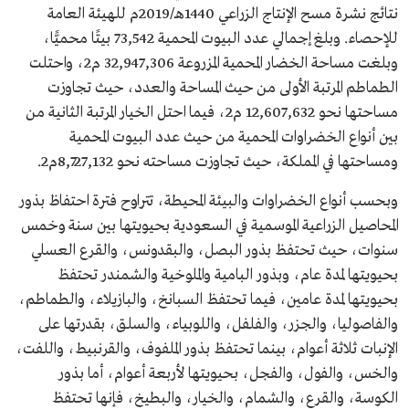
نتائج نشرة مسح الإنتاج الزراعي 1440هـ/2019م للهيئة العامة
للإحصاء. وبلغ إجمالي عدد البيوت المحمية 73,542 بيتًا محميًّا،
وبلغت مساحة الخضار المحمية المزروعة 32,947,306 م2، واحتلت
الطماطم المرتبة الأولى من حيث المساحة والعدد، حيث تجاوزت
مساحتها نحو 12,607,632 م2، فيما احتل الخيار المرتبة الثانية من
بين أنواع الخضراوات المحمية من حيث عدد البيوت المحمية
ومساحتها في المملكة، حيث تجاوزت مساحته نحو 8,727,132م2.
وبحسب أنواع الخضراوات والبيئة المحيطة، تتراوح فترة احتفاظ بذور
المحاصيل الزراعية الموسمية في السعودية بحيويتها بين سنة وخمس
سنوات، حيث تحتفظ بذور البصل، والبقدونس، والقرع العسلي
بحيويتها لمدة عام، وبذور البامية والملوخية والشمندر تحتفظ
بحيويتها لمدة عامين، فيما تحتفظ السبانخ، والبازيلاء، والطماطم،
والفاصوليا، والجزر، والفلفل، واللوبياء، والسلق، بقدرتها على
الإنبات ثلاثة أعوام، بينما تحتفظ بذور الملفوف، والقرنبيط، واللفت،
والخس، والفول، والفجل، بحيويتها لأربعة أعوام، أما بذور
الكوسة، والقرع، والشمام، والخيار، والبطيخ، فإنها تحتفظ