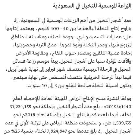
الزراعة الموسمية للنخيل في السعودية
تعد أشجار النخيل من أهم الزراعات الموسمية في السعودية، إذ
يتراوح إنتاج النخلة البالغة ما بين 40 - 400 كلجم، ويعتمد إنتاجها
على: عمليات التسميد والري، جودة الصنف ومناسبته للمناطق
المزروع فيها، وعمر النخلة وقوة نموها، عمق التربة وخصوبتها،
إجادة عملية التلقيح ومصدر حبوب اللقاح، ومقاومة الأمراض
والآفات المؤثرة سلبا على أشجار النخيل. يبدأ موسم زراعة فسائل
النخيل في المرحلة الربيعية منتصف شهر فبراير إلى نهاية شهر أبريل،
فيما تبدأ المرحلة الخريفية منتصف أغسطس حتى نهاية سبتمبر،
وتكون فسيلة النخلة صالحة للقلع بين 3 إلى 10 سنوات.
ووفقا لنشرة مسح الإنتاج الزراعي للهيئة العامة للإحصاء لعام
1440هـ/2019م، بلغ عدد أشجار النخيل بالمملكة نحو 31,234,155
نخلة، فيما بلغت كمية إنتاج النخيل بالمملكة لعام 2018م نحو
1,539,755 طن، واستحوذت منطقة الرياض على المرتبة الأولى في عدد
أشجار النخيل، إذ بلغ عددها نحو 7,924,947 نخلة، بنسبة 25% من