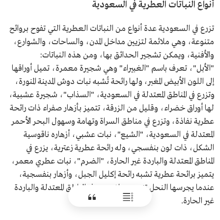
أنواع النباتات العطرية في السعودية
تزرع في السعودية عدة أنواع من النباتات العطرية التي تفوح بروائح
متنوعة، وهي ملائمة لتزيين مداخل المدن، والساحات، والشوارع،
والأفنية، ويمكن تشجير الحدائق بها، ومن هذه النباتات:
"الأبل"، تعرف باسم "الغبيراء" وهي شجيرة معمرة، تميل أوراقها
إلى اللون الأبيض المغبر، ولها رائحة تُشبه نبات دوش المدينة المنورة،
وتزرع في المناطق المعتدلة في السعودية، "السذاب"، شجيرة عشبية،
لها أوراق خضراء، وقليل من الزرقة، تتميز بأزهار صفراء ذات رائحة
عطرية نفاذة، وتزرع في مناطق السراة وتهامة وسهول البحر الأحمر
المعتدلة في السعودية، "الشيع"، نبات عشبي، أزهاره ناقوسية
الشكل، ذات لون بنفسجي، وله رائحة عطرية زعترية، يزرع في
المناطق المعتدلة والباردة غير الحارة، "الضرم"، نبات عطري معمر،
يتميز برائحة عطرية تشبه رائحة إكليل الجبل، وأزهار بنفسجية،
عندما يجرسها النحل تنتج عسلا، يزرع في المناطق المعتدلة والباردة
غير الحارة.