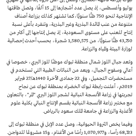
يوليو وأغسطس، إذ يصل عدد أشجارها إلى 15 ألفًا، وتصل طاقتها
الإنتاجية لنحو 750 طنًّا سنويًّا،كما تشتهر كذلك بزراعة أصناف
متنوعة من عنب المائدة البذرية وغير البذرية، وتنفرد بأعلى نسبة
إنتاج للعنب على مستوى السعودية، إذ يصل إنتاجها إلى أكثر من
43,750 طنًّا سنويًّا، من 1,580,575 شجرة، بحسب أحدث إحصائية
لوزارة البيئة والمياه والزراعة.
وتعد جبال اللوز شمال منطقة تبوك موطنًا للوز البري، خصوصا في
أعالي وسفوح الجبال، ويعد من النباتات الطبية التي تستخدم في
مستحضرات التجميل، وفي 22 جمادى الآخرة 1440هـ/27 فبراير
2019م، أعلنت رابطة تبوك الخضراء بمنطقة تبوك عن نجاح
تجربتها في زراعة الأنسجة النباتية لشجر اللوز البري "المر"، بالتعاون
مع مختبر زراعة الأنسجة النباتية بقسم الإنتاج النباتي بكلية علوم
الأغذية والزراعة في جامعة الملك سعود بالرياض.
وفيما يخص الثروة الحيوانية، وصل عدد الإبل في منطقة تبوك إلى
68,723 رأسا، و1,070,977 رأسًا من الأغنام، و15 مشروعًا للدواجن.