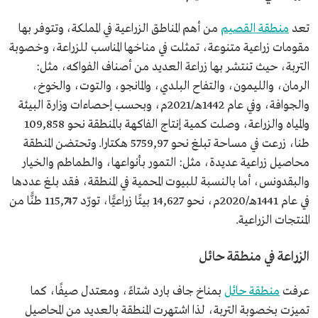
تعد
منطقة القصيم
من أهم المناطق الزراعية في المملكة، وتتوفر بها
مقومات زراعية متنوعة، تمثلت في مناخها المناسب للزراعة، وخصوبة
التربة، حيث تنتشر بها زراعة العديد من أصناف الفواكه، مثل:
الرمان، والليمون، والتفاح البلدي، والمانجو، والتوت، والخوخ،
والجوافة، وفي عام 1442هـ/2021م، وبحسب إحصاءات وزارة البيئة
والمياه والزراعة، وصلت كمية إنتاج الفاكهة بالمنطقة نحو 109,858
طنا، زرعت في مساحة تبلغ نحو 5759,97 هكتارا. وتحتضن المنطقة
محاصيل زراعية عديدة، مثل: التمور بأنواعها، والطماطم والخيار
والبقدونس، أما بالنسبة للبيوت المحمية في المنطقة، فقد بلغ عددها
في عام 1441هـ/2020م، نحو 14,627 بيتًا زراعيًّا، تورّد 115,747 طنًّا من
المنتجات الزراعية.
الزراعة في منطقة حائل
عرفت
منطقة حائل
بمناخ جاف بارد شتاءً، ومعتدل صيفًا، كما
تميزت بخصوبة التربة، لذا اشتهرت المنطقة بالعديد من المحاصيل