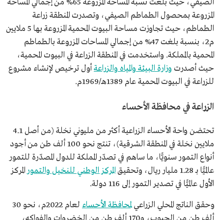
الصيفي، حيث بلغت نسبة المساحة المزروعة 65% من إجمالي المساحة
المزروعة بمحصول الطماطم الصيفي، وتصدرت المنطقة زراعة
الطماطم، حيث تجاوزت مساحة البيوت المحمية المزروعة بها 5 ملايين
م2، بنسبة بلغت 47% من إجمالي المساحات المزروعة بالطماطم
المحمية بالمملكة. واستخدمت في المنطقة الزراعة في البيوت المحمية،
حيث أصدرت
وزارة البيئة والمياه والزراعة
أول ترخيص لإنشاء مشروع
للزراعة في البيوت المحمية عام 1389هـ/1969م.
الزراعة في محافظة الأحساء
تحتضن واحة الأحساء الزراعية أكثر من مليوني نخلة (من أصل 4.1
ملايين نخلة في المنطقة الشرقية)، تنتج نحو 100 ألف طن من أجود
أنواع التمور سنويًّا، ما ساهم في تصدّر المملكة للدول المصدّرة للتمور
عالميًّا بـ 1.28 مليار ريال، وتحقيق
المركز الوطني للنخيل والتمور
المركز
الأول عالميًّا في تصدير التمور إلى 116 دولة.
وحقق الناتج المحلي الزراعي
لمحافظة الأحساء
لعام 2022م، نحو 30
ألف طن من الحبوب، و170 ألف طن من الخضروات والفواكه،