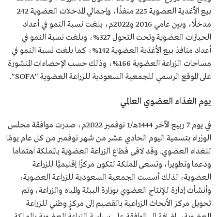
بيع الأغذية العضوية 225 منفذًا، وإجمالي المدخلات العضوية 242
مدخلًا، وبين عامي 2016 و2022م، بلغت نسبة النمو في أعداد
الحيازات العضوية وتحت التحول 327%، وبلغت نسبة النمو في
أعداد منافذ بيع الأغذية العضوية 142%، كما بلغت نسبة النمو في
مساحات الزراعة العضوية 166%، وذلك حسب الإحصاءات المنشورة
على الموقع الرسمي للجمعية السعودية للزراعة العضوية "SOFA".
يوم الغذاء العضوي العالمي
في يوم 7 ربيع الآخر 1444هـ/1 نوفمبر 2022م، صدرت موافقة مجلس
الوزراء بتسمية اليوم الحادي عشر من شهر نوفمبر من كل عام يومًا
للغذاء العضوي. وقد لاقى قطاع الزراعة العضوية بالمملكة اهتماما
ودعما وتطويرا، وتسعى المملكة لتكون مركزًا إقليميًّا للزراعة
العضوية، لذلك أسست الجمعية السعودية للزراعة العضوية،
وأنشأت إدارة للإنتاج العضوي بوزارة البيئة والمياه والزراعة، وتم
تحويل مركز الأبحاث الزراعية بالقصيم إلى مركزٍ وطني للزراعة
العضوية، إضافة إلى الموافقة على سياسة الزراعة العضوية بالمملكة