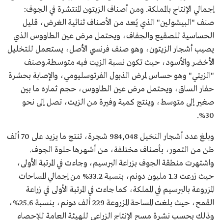
إجمالي الإنتاج بالمملكة. ومن أصناف الزيتون المنتشرة في الجوف:
صنف "البيشولين" الذي يُعد من الأصناف ثنائية الغرض، قليل
الحساسية للصقيع والجفاف، ويحتمل مرض عين الطاووس الذي
يصيب أشجار الزيتون، وهو صنف فرنسي الأصل، يستعمل للتخليل
الأخضر والأسود، حيث تكون نسبة الزيت فيه متوسطة.وصنف
"الزيتي" وهو حساس لمرض الذبول الفرتوسليومي، والإصابة بحشرة
حفار الساق، ويحتمل مرض عين الطاووس، حجم ثماره ما بين
صغير إلى متوسط، وينتج كمية وفيرة من الزيت، تصل إلى نحو
30%.
وبلغ عدد أشجار النخيل 984,048 شجرة، تنتج ما يزيد على 70 ألف
طن من التمور، بأصناف مختلفة، من أشهرها حلوة الجوف.
واشتهرت منطقة الجوف بزراعة البرسيم، وجاءت في المرتبة الأولى،
حيث زرعت 1.3 مليون دونم، بنسبة 33.2% من إجمالي المساحات
المزروعة بالبرسيم في المملكة، كما جاءت في المرتبة الأولى في زراعة
القمح، حيث بلغت المساحة المزروعة 229 ألف دونم، بنسبة 25.6%،
وذلك بحسب نشرة مسح الإنتاج الزراعي للهيئة العامة للإحصاء