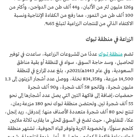
و126 مليون لتر من الألبان، و44 ألف طن من الدواجن، وأكثر من
100 ألف طن من التمور، مما رفع من الكفاءة الإنتاجية ونسبة
الاكتفاء الذاتي من المنتجات الزراعية لتبلغ 65%.
الزراعة في منطقة تبوك
تضم
منطقة تبوك
عددًا من المشروعات الزراعية، ساعدت في توفير
المحاصيل، وسد حاجة السوق، سواء في المنطقة أو بقية مناطق
السعودية، وفي عام 1443هـ/2021م، بلغ عدد المزارع في المنطقة
14,500 مزرعة، و834,358 نخلة، ووصل عدد أشجار الزيتون إلى 1.3
مليون شجرة، والمانجو 58 ألف شجرة، و90 ألف شجرة
حمضيات،إضافة إلى فاكهة التين التي يصل عدد أشجارها إلى نحو
55 ألف شجرة تين. وتحتضن منطقة تبوك نحو 180 مزرعة رمان،
تنتج نحو 80 ألف شجرة متعددة الأصناف منها: إندرفل، ريد إنجل،
عكا، المنفلوطي، حيث تضخ في السوق المحلي ما يقارب ثلاثة ملايين
كلجم سنويًّا، ولخصوبة التربة وتوفر المياه الجوفية، تشتهر منطقة
تبوك بزراعة فاكهة الكمثرى، وتصل إلى أعلى ذروة إنتاجها في شهري