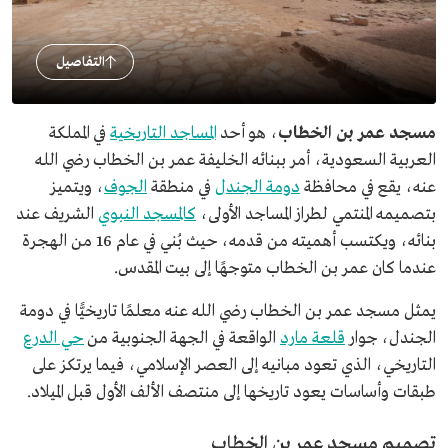
التفاصيل
مسجد عمر بن الخطاب
، هو أحد
المساجد التاريخية
في المملكة
العربية السعودية، أمر ببنائه الخليفة عمر بن الخطاب رضي الله
عنه، يقع في محافظة
دومة الجندل
في منطقة
الجوف
، ويتميز
بتصميمه المنتمي لطراز المساجد الأولى،
كالمسجد النبوي
الشريف عند
بنائه، ويكتسب أهميته من قدمه، حيث بُني في عام 16 من الهجرة
عندما كان عمر بن الخطاب متوجهًا إلى بيت المقدس.
يمثل مسجد عمر بن الخطاب رضي الله عنه معلمًا تاريخيًّا في دومة
الجندل، جوار
قلعة مارد
الواقعة في الجهة الجنوبية من
حي الدرع
التاريخي، الذي تعود مبانيه إلى العصر الإسلامي، فيما يرتكز على
طبقات وأساسات يعود تاريخها إلى منتصف الألف الأول قبل الميلاد.
تصميم مسجد عمر بن الخطاب