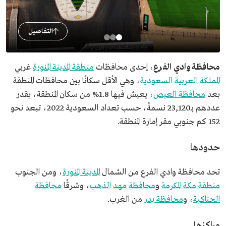
التفاصيل
محافظة وادي الفرع
، إحدى محافظات
منطقة المدينة المنورة
غربي
المملكة العربية السعودية
، وهي الأقل سكانًا بين محافظات المنطقة
بعد
محافظة العيص
، يعيش فيها 1.8% من سكان المنطقة، يقدر
عددهم بـ23,120 نسمةً، حسب تعداد السعودية 2022، تبعد نحو
152 كم جنوبي مقر إمارة المنطقة.
حدودها
تحد محافظة وادي الفرع من الشمال
المدينة المنورة
، ومن الجنوب
منطقة مكة المكرمة
و
محافظة مهد الذهب
، وشرقًا
محافظة
الحناكية
، و
محافظة بدر
من الغرب.
مراكزها