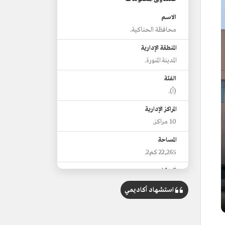
الاسم
محافظة الحناكية.
المنطقة الإدارية
المدينة المنورة.
الفئة
(أ).
المراكز الإدارية
10 مراكز.
المساحة
22,265 كم2.
السكان
43,256 نسمة.
استشهاد أكاديمي
من معالمها
جبل العُهين.