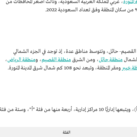
المنورة
، غربي المملكة العربية السعودية، وثالث أصغر المحافظات من
 - القصيم- حائل، وتتوسط مناطق عدة، إذ توجد في الجزء الشمالي
الشمال
منطقة حائل
، ومن الشرق
منطقة القصيم
، و
منطقة الرياض
،
ة خيبر
ومقر المنطقة، وتبعد نحو 108 كم شمال شرق المدينة المنورة.
تصنف محافظة الحناكية من محافظات الفئة (أ)، ويتبعها إداريًّا 10 مراكز إدارية، أربعة منها من فئة "أ"، وستة من فئة
الفئة