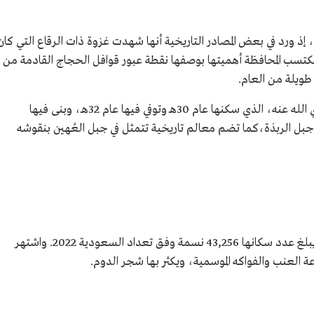
 إذ ورد في بعض المصادر التاريخية أنها شهدت غزوة ذات الرقاع التي كان
سب المحافظة أهميتها بوصفها نقطة عبور قوافل الحجاج القادمة من
طويلة من العام.
ارتبط اسمها باسم الصحابي أبي ذر الغفاري رضي الله عنه، الذي سكنها عام 30هـ وتوفي فيها عام 32هـ، وبنى فيها
جبل الربذة،كما تضم معالم تاريخية تتمثل في جبل العُهين بنقوشه
تبلغ مساحة محافظة الحناكية 22,265 كم2،ويبلغ عدد سكانها 43,256 نسمة وفق تعداد السعودية 2022. واشتهر
عة العنب والفواكه الموسمية، ويكثر بها شجر الدوم.