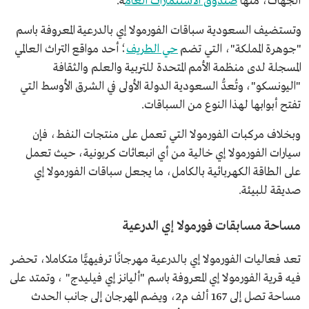
الجهات، منها
صندوق الاستثمارات العام
ة.
وتستضيف السعودية سباقات الفورمولا إي بالدرعية المعروفة باسم
"جوهرة المملكة"، التي تضم
حي الطريف
؛ أحد مواقع التراث العالمي
المسجلة لدى منظمة الأمم المتحدة للتربية والعلم والثقافة
"اليونسكو"، وتُعدُّ السعودية الدولة الأولى في الشرق الأوسط التي
تفتح أبوابها لهذا النوع من السباقات.
وبخلاف مركبات الفورمولا التي تعمل على منتجات النفط، فإن
سيارات الفورمولا إي خالية من أي انبعاثات كربونية، حيث تعمل
على الطاقة الكهربائية بالكامل، ما يجعل سباقات الفورمولا إي
صديقة للبيئة.
مساحة مسابقات فورمولا إي الدرعية
تعد فعاليات الفورمولا إي بالدرعية مهرجانًا ترفيهيًّا متكاملا، تحضر
فيه قرية الفورمولا إي المعروفة باسم "أليانز إي فيليدج" ، وتمتد على
مساحة تصل إلى 167 ألف م2، ويضم المهرجان إلى جانب الحدث