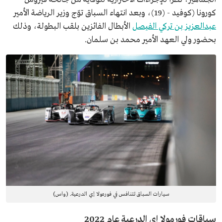
كورونا (كوفيد - (19)، وبعد انتهاء السباق توّج وزير الرياضة الأمير
عبدالعزيز بن تركي الفيصل
الأبطال الفائزين بلقب البطولة، وذلك
بحضور ولي العهد الأمير محمد بن سلمان.
سيارات السباق تتنافس في فورمولا إي الدرعية. (واس)
سباقات فورمولا إي الدرعية عام 2022