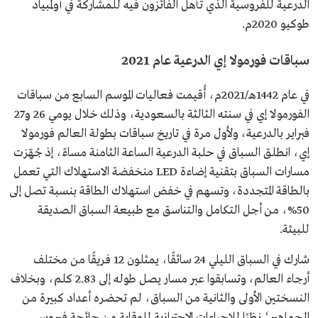
الدرعية للفروسية الذي تأهل الفائزون فيه للمشاركة في أولمبياد
طوكيو 2020م.
سباقات فورمولا إي الدرعية عام 2021
في عام 1442هـ/2021م، أُقيمت فعاليات الموسم السابع من سباقات
الفورمولا إي في سنته الثالثة بالسعودية، وذلك خلال يومي 26 و27
فبراير بالدرعية، ولأول مرة في تاريخ سباقات بطولة العالم فورمولا
إي، انطلق السباق في حلبة الدرعية الساعة الثامنة مساءً، إذ جُهّزت
مسارات السباق بتقنية إضاءة LED منخفضة الاستهلاك التي تعمل
بالطاقة المتجددة، وتسهم في خفض استهلاك الطاقة بنسبة تصل إلى
50%، من أجل التكامل والتناسق مع طبيعة السباق الصديقة
للبيئة.
شارك في السباق الليلي 24 سائقًا، يمثلون 12 فريقًا من مختلف
أرجاء العالم، وتسابقوا عبر مسار يصل طوله إلى 2.83 كلم، وبخلاف
النسختين الأولى والثانية من السباق، لم تحضره أعداد كبيرة من
الجماهير؛ نظرًا للإجراءات الاحترازية للوقاية من جائحة فيروس