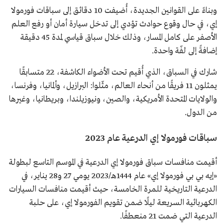
وبناءً على القوانين الجديدة، أُضيفت 10 دقائق إلى سباقات فورمولا
إي، في حال وقوع حوادث تؤدي إلى تدخل سيارة أمان أو رفع العلم
الأصفر على كامل المسار، وذلك خلال سباق قياسي لمدة 45 دقيقة
إضافةً إلى لفّة واحدة.
شارك في السباق، الذي أُقيم تحت الأضواء الكاشفة، 22 متسابقًا
يمثلون 11 فريقًا من أنحاء العالم، مثّلوا: البرازيل، وألمانيا، وفرنسا،
والولايات المتحدة الأمريكية، والصين، ونيوزيلندا، وبريطانيا، وغيرها
من الدول.
سباقات فورمولا إي الدرعية عام 2023
أقيمت منافسات سباق فورمولا إي الدرعية في الموسم التاسع لبطولة
«إيه بي بي فورمولا إي» عام 1444هـ/2023 يومي 27 و28 يناير، في
الدرعية التاريخية للمرة الخامسة، حيث أقيمت منافسات السيارات
الكهربائية السريعة ليلًا ضمن تقويم الفورمولا إي، على حلبة
الدرعية التي ضمت 21 منعطفًا.