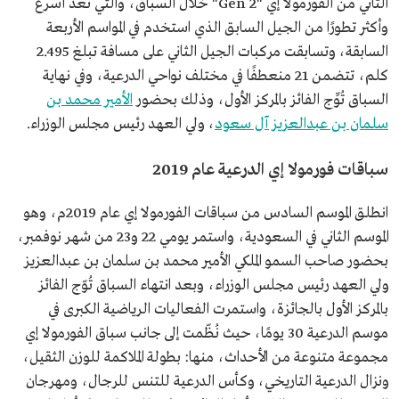
الثاني من الفورمولا إي "Gen 2‎" خلال السباق، والتي تُعدُّ أسرع
وأكثر تطورًا من الجيل السابق الذي استخدم في المواسم الأربعة
السابقة، وتسابقت مركبات الجيل الثاني على مسافة تبلغ 2.495
كلم، تتضمن 21 منعطفًا في مختلف نواحي الدرعية، وفي نهاية
السباق تُوِّج الفائز بالمركز الأول، وذلك بحضور
الأمير محمد بن
سلمان بن عبدالعزيز آل سعود
، ولي العهد رئيس مجلس الوزراء.
سباقات فورمولا إي الدرعية عام 2019
انطلق الموسم السادس من سباقات الفورمولا إي عام 2019م، وهو
الموسم الثاني في السعودية، واستمر يومي 22 و23 من شهر نوفمبر،
بحضور صاحب السمو الملكي الأمير محمد بن سلمان بن عبدالعزيز
ولي العهد رئيس مجلس الوزراء، وبعد انتهاء السباق تُوّج الفائز
بالمركز الأول بالجائزة، واستمرت الفعاليات الرياضية الكبرى في
موسم الدرعية 30 يومًا، حيث نُظّمت إلى جانب سباق الفورمولا إي
مجموعة متنوعة من الأحداث، منها: بطولة الملاكمة للوزن الثقيل،
ونزال الدرعية التاريخي، وكأس الدرعية للتنس للرجال، ومهرجان