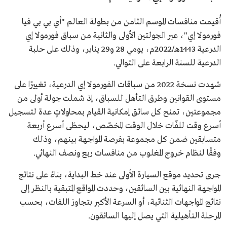
أُقيمت منافسات الموسم الثامن من بطولة العالم "أي بي بي فيا
فورمولا إي"، عبر الجولتين الأولى والثانية من سباق فورمولا إي
الدرعية 1443هـ/2022م، يومي 28 و29 يناير، وذلك على حلبة
الدرعية للسنة الرابعة على التوالي.
شهدت نسخة 2022 من سباقات الفورمولا إي الدرعية، تغييرًا على
مستوى القوانين وطرق التأهل للسباق، إذ شملت جولة أولى من
مجموعتين، تمنح كل سائق إمكانية القيام بمحاولاتٍ عدة لتسجيل
أسرع وقت للفّات خلال الوقت المخصّص، ليحظى أسرع أربعة
متسابقين ضمن كل مجموعة بفرصة المواجهة بينهم، وذلك
وفقًا لنظام خروج المغلوب من منافسات ربع ونصف النهائي.
جرى تحديد موقع السيارة الأولى عند خط البداية، بناءً على نتائج
المواجهة النهائية بين السائقين، وحددت المواقع المتبقية بالنظر إلى
نتائج المواجهات الثنائية، أو السرعة الأكبر بتجاوز اللفات، بحسب
المرحلة التأهيلية التي يصل إليها السائقون.