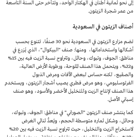
إلى نحو ثمانية أطنان في الهكتار الواحد، وتتأخر حتى السنة التاسعة
من عمر شجرة الزيتون.
أصناف الزيتون في السعودية
تضم مزارع الزيتون في السعودية نحو 30 صنفًا، تتنوع بحسب
أشكالها واستخداماتها، ومنها: صنف "البيكوال"، الذي يُزرع في
مناطق: الجوف، وتبوك، وحائل، وتتراوح نسبة الزيت فيه بين 15%
و22%، ويتحمل هذا الصنف الملوحة، ورطوبة الأرض العالية،
والصقيع، لكنه حساس لبعض الآفات ومرض الذبول
الفرتوسليومي، وهو مرض فطري يصيب أشجار الزيتون، ويستخدم
هذا الصنف لإنتاج الزيت وللتخليل الأخضر والأسود، وهو صنف
إسباني الأصل.
كما ينتشر صنف الزيتون "الصوراني" في مناطق: الجوف، وتبوك،
وحائل، وشكل ثماره متوسطة الحجم، ويُعدُّ ثنائي الغرض
لاستخراج الزيت والتخليل، حيث تتراوح نسبة الزيت فيه بين 20%