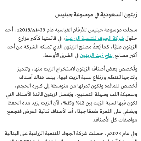
زيتون السعودية في موسوعة جينيس
سجلت موسوعة جينيس للأرقام القياسية عام 1439هـ/2018م، أحد
حقول
شركة الجوف للتنمية الزراعية
، في قائمتها كأكبر مزارع
الزيتون عالميًّا، كما يُعدُّ مصنع الزيتون الذي تملكه الشركة من أحد
أكبر مصانع
إنتاج زيت الزيتون
في الشرق الأوسط.
وتُخصص بعض أصناف الزيتون لاستخراج الزيت منها، وتتميز
بإنتاجها المنتظم وارتفاع نسبة الزيت فيها، بينما هناك أصناف
تُخصص للمائدة وتكون ثمرتها من متوسطة إلى كبيرة الحجم،
وسميكة اللب وسهلة التصنيع، ويُفضل لزيتون المائدة الأصناف التي
تكون فيها نسبة الزيت بين 12% و15%، لأن الزيت يزيد مدة الحفظ
ويضفي على الثمرة طعمًا جيدًا، أما الأصناف ثنائية الغرض فتجمع
مواصفات كل الأصناف.
وفي عام 2023م، حصلت شركة الجوف للتنمية الزراعية على الميدالية