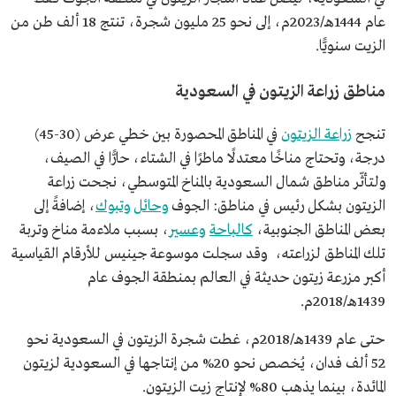
عام 1444هـ/2023م، إلى نحو 25 مليون شجرة، تنتج 18 ألف طن من
الزيت سنويًّا.
مناطق زراعة الزيتون في السعودية
تنجح
زراعة الزيتون
في المناطق المحصورة بين خطي عرض (30-45)
درجة، وتحتاج مناخًا معتدلًا ماطرًا في الشتاء، حارًّا في الصيف،
ولتأثّر مناطق شمال السعودية بالمناخ المتوسطي، نجحت زراعة
الزيتون بشكل رئيس في مناطق: الجوف
وحائل
وتبوك
، إضافةً إلى
بعض المناطق الجنوبية،
كالباحة
وعسير
، بسبب ملاءمة مناخ وتربة
تلك المناطق لزراعته، وقد سجلت موسوعة جينيس للأرقام القياسية
أكبر مزرعة زيتون حديثة في العالم بمنطقة الجوف عام
1439هـ/2018م.
حتى عام 1439هـ/2018م، غطت شجرة الزيتون في السعودية نحو
52 ألف فدان، يُخصص نحو 20% من إنتاجها في السعودية لزيتون
المائدة، بينما يذهب 80% لإنتاج زيت الزيتون.