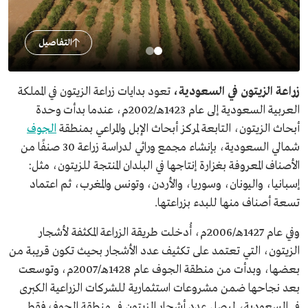
التفاصيل
زراعة الزيتون في السعودية،
تعود بدايات زراعة الزيتون في المملكة
العربية السعودية إلى عام 1423هـ/2002م، عندما بدأت وحدة
أبحاث الزيتون، التابعة لمركز أبحاث الإبل والمراعي بمنطقة
الجوف
شمالي السعودية، بإنشاء مجمع وراثي لدراسة زراعة 30 صنفًا من
الأصناف المعروفة بغزارة إنتاجها في البلدان المنتجة للزيتون، مثل:
إسبانيا، واليونان، وسوريا، والأردن، وتونس والمغرب، ثم اعتماد
تسعة أصناف منها للبدء بزراعتها.
وفي عام 1427هـ/2006م، أُدخلت طريقة الزراعة المكثفة لأشجار
الزيتون، التي تعتمد على تكثيف عدد الأشجار بحيث تكون قريبة من
بعضها، وبدأت من منطقة الجوف عام 1428هـ/2007م، وتوسعت
بعد نجاحها ضمن مشروعات استثمارية للشركات الزراعية الكبرى
في السعودية، ليصل عدد أشجار الزيتون في منطقة الجوف فقط