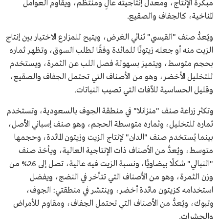
مبكرة الإنتاج، ومعدل إنتاجيته عالٍ ومنتظم، ويقاوم العوامل
المناخية، كالجفاف والصقيع.
ويُعدُّ صنف "القيسي" ثنائي الغرض، ويتيح للمزارع الاختيار بين إنتاج
الزيت منه أو جعله زيتونًا للمائدة وفقًا لطلب السوق، وتظهر ثماره
بحجم متوسط، ويتميز بسهولة فصل اللب عن الثمرة، ويستخدم
للتخليل الأخضر، وهو من الأصناف التي تحتمل الجفاف والصقيع،
وقليل الحساسية للآفات التي تصيب النباتات.
وتكثر زراعة صنف "منزانلا" في منطقة الجوف بالسعودية، وتستخدم
ثماره للتخليل، وثماره متوسطة الحجم، وهو صنف إسباني الأصل،
بينما يُستخدم صنف "الدان" لإنتاج الزيت وزيتون المائدة، وحجمها
متوسط، ويُعدُّ من الأصناف ذات الإنتاجية العالية، ويأخذ صنف
"النبالي" شكلًا بيضاويًّا، ونسبة الزيت فيه عالية، تصل إلى 26% من
وزن الثمرة، وهو من الأصناف التي تتأخر في النضج، ويفضل
استخدامه كزيتون مائدة أخضر، وينتشر في منطقتي: الجوف،
وتبوك، ويُعدُّ من الأصناف التي تحتمل الجفاف، ومقاوم للأمراض
والحشرات.