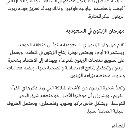
الذهبية كأفضل زيت زيتون عضوي في المسابقة الدولية (jOOP) التي
أقيمت بالعاصمة اليابانية طوكيو، وذلك بهدف تعزيز جودة زيوت
الزيتون البكر الممتازة.
مهرجان الزيتون في السعودية
يُقام مهرجان الزيتون في السعودية سنويًّا في منطقة الجوف،
ويستمر 10 أيام، ويحتفي بوفرة إنتاج الزيتون في المنطقة، ويعمل
على تسويق منتجات الزيتون المتنوعة، ويهدف إلى الاهتمام بشجرة
الزيتون وتحقيق المنافع الاقتصادية والصحية منها، ويضم فعاليات
وندوات مختصة بزراعة الزيتون.
وتُعدُّ شجرة الزيتون من الأشجار المباركة التي ورد ذكرها في القرآن
الكريم، ويشار إلى أن موطنها الأصلي هو منطقة شرق البحر
المتوسط، وبشكلٍ خاص تركيا وسوريا وفلسطين، وتحتمل الظروف
البيئية الصعبة نسبيًّا.
المصادر